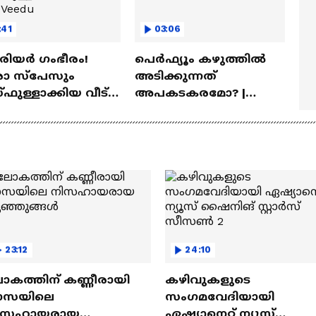
:41
03:06
ീരിയർ ഗംഭീരം!
പെർഫ്യൂം കഴുത്തിൽ
 സ്‌പേസും
അടിക്കുന്നത്
ഫുള്ളാക്കിയ വീട് |
അപകടകരമോ? |
a Veedu
Perfume
23:12
24:10
ോകത്തിന് കണ്ണീരായി
കഴിവുകളുടെ
ാസയിലെ
സംഗമവേദിയായി
ിസഹായരായ
ഏഷ്യാനെറ്റ് ന്യൂസ്