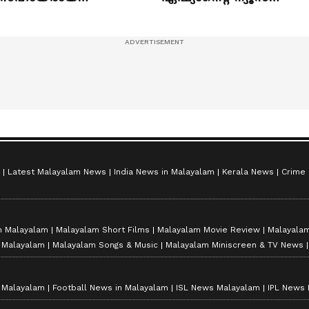
ുഞ്ഞുങ്ങൾ
ഷൈനിങ് സ്റ്റാർസ്
സീസൺ 2
Latest Malayalam News
India News in Malayalam
Kerala News
Crime
n Malayalam
Malayalam Short Films
Malayalam Movie Review
Malayalam
n Malayalam
Malayalam Songs & Music
Malayalam Miniscreen & TV News
n Malayalam
Football News in Malayalam
ISL News Malayalam
IPL News