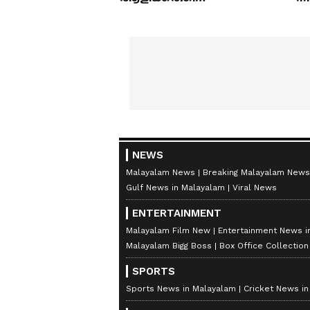
മയക്കുമരുന്ന് വിവാദവും
ക
NEWS
Malayalam News
Breaking Malayalam News
Gulf News in Malayalam
Viral News
ENTERTAINMENT
Malayalam Film New
Entertainment News i
Malayalam Bigg Boss
Box Office Collectio
SPORTS
Sports News in Malayalam
Cricket News i