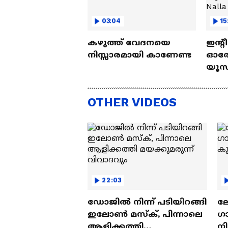
03:04
15
കഴുത്ത് വേദനയെ
ഇന്റ
നിസ്സാരമായി കാണേണ്ട
ഓരോ
യൂസ്
Nall
OTHER VIDEOS
22:03
ഡോജിൽ നിന്ന് പടിയിറങ്ങി
ല
ഇലോൺ മസ്ക്, പിന്നാലെ
ഗ
ആളിക്കത്തി
ന