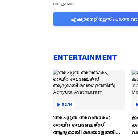
നാട്ടുകാർ
ഏഷ്യാനെറ്റ് ന്യൂസ് പ്രധാ
ENTERTAINMENT
02:14
'അച്യുത അവതാരം,'
ഇത
റെയ്റ വെഞ്ചേഴ്‌സ്
ക
ആദ്യമായി മലയാളത്തിൽ|
വല