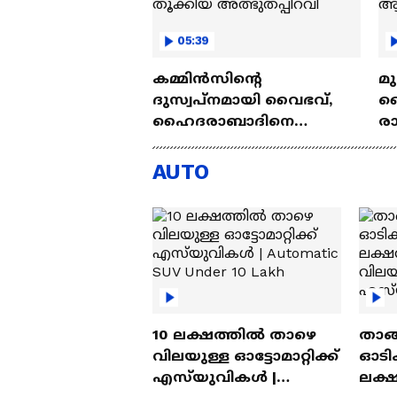
05:39
കമ്മിൻസിന്റെ
മു
ദുസ്വപ്നമായി വൈഭവ്,
വ
ഹൈദരാബാദിനെ
ര
ഒറ്റയ്ക്ക് തൂക്കിയ
ആ
അത്ഭുതപ്പിറവി
AUTO
10 ലക്ഷത്തിൽ താഴെ
താങ്
വിലയുള്ള ഓട്ടോമാറ്റിക്ക്
ഓടിക
എസ്‍യുവികൾ |
ലക്