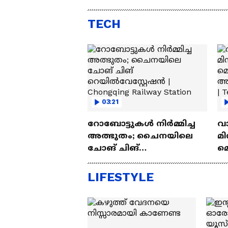
Automatic SUV Under 10
വിലയ
Lakh
എസ്
TECH
03:21
റോബോട്ടുകൾ നിർമ്മിച്ച
വ
അത്ഭുതം; ചൈനയിലെ
മി
ചോങ് ചിങ്
മ
റെയിൽവേസ്റ്റേഷൻ |
അപ
Chongqing Railway Station
Wh
LIFESTYLE