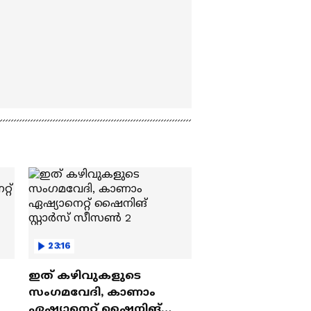
23:16
ഇത് കഴിവുകളുടെ
സംഗമവേദി, കാണാം
ഏഷ്യാനെറ്റ് ഷൈനിങ്