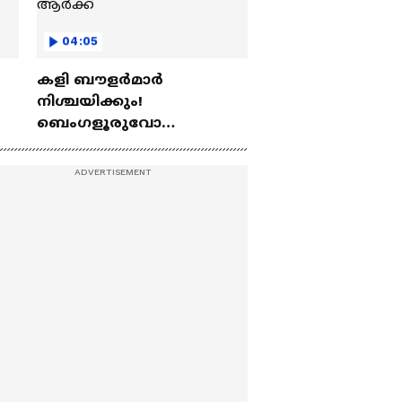
04:05
കളി ബൗളര്‍മാര്‍
നിശ്ചയിക്കും!
ബെംഗളൂരുവോ
ഗുജറാത്തോ, മുൻതൂക്കം
ആർക്ക്