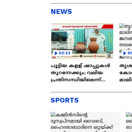
Achyuta Avathaaram
ലോ
An
NEWS
02:22
01
പൂട്ടിയ കളള് ഷാപ്പുകൾ
തൃശ
തുറന്നേക്കും; വലിയ
കോർ
പ്രതിസന്ധിയിലെന്ന്
മാല
തൊഴിൽ നഷ്ടപ്പെട്ടവർ
ജനങ
തലവ
SPORTS
മാലി
ജന