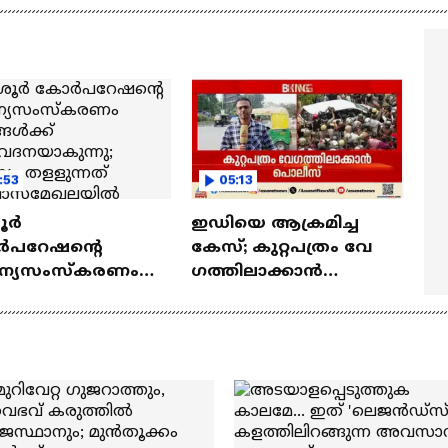
കം| Kattalan Movie|
ഞാൻ കണ്ടതാണ്!' |
tony Varghese Pepe
Naslen| Mollywood
Times|Interview
:53
05:13
ൂർ
ഇഡിയെ ആക്രമിച്ച
പറേഷന്റെ
കേസ്; കുറ്റപത്രം വേ​
ിന്യസംസ്കരണം
ഗത്തിലാക്കാൻ
്ങൾക്ക്
പൊലീസ്
േദനയാകുന്നു;
ന്യം തളളുന്നത്
വാസമേഖലയിൽ