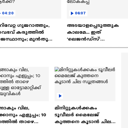
04:20
06:07
റിവേറ്റ ഗുജറാത്തും,
അടയാളപ്പെടുത്തുക
ൈഭവ് കരുത്തില്‍
കാലമേ... ഇത്
ാജസ്ഥാനും; മുൻതൂക്കം
'ലെജൻഡ്‌സ്'
ർക്ക്?
കളത്തിലിറങ്ങുന്ന
അവസാന ലോകകപ്പ്
ങാകും വില,
മിനിറ്റുകൾക്കകം
്കാനും എളുപ്പം; 10
ടൂവീലർ മൈലേജ്
ഷത്തിൽ താഴെ
കുത്തനെ കൂടാൻ ചില