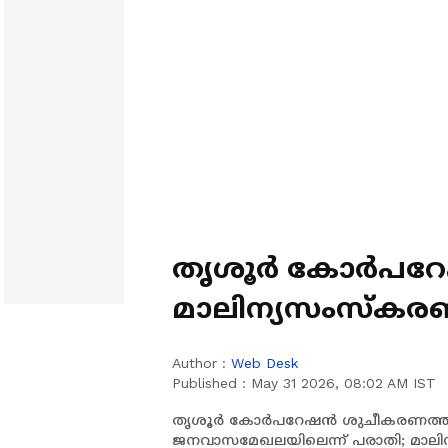
തൃശൂർ കോർപറേ
മാലിന്യസംസ്കരണ
തലവേദനയാകുന്നു;
Author :
Web Desk
ജനവാസമേഖലയ
Published :
May 31 2026, 08:02 AM IST
തൃശൂർ കോർപറേഷൻ ശുചീകരണത്തിന്
ജനവാസമേഖലയിലെന്ന് പരാതി; മാലിന്