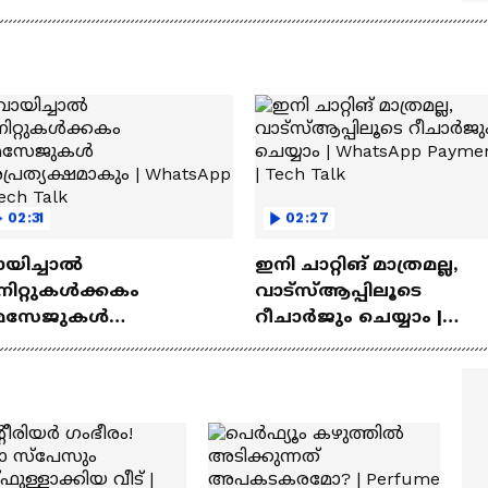
ുള്ള ഓട്ടോമാറ്റിക്ക്
സൂത്രങ്ങൾ
‍യുവികൾ
02:31
02:27
ായിച്ചാൽ
ഇനി ചാറ്റിങ് മാത്രമല്ല,
നിറ്റുകൾക്കകം
വാട്‌സ്‌ആപ്പിലൂടെ
െസേജുകള്‍
റീചാർജും ചെയ്യാം |
്രത്യക്ഷമാകും |
WhatsApp Payments | Te
atsApp | Tech Talk
Talk