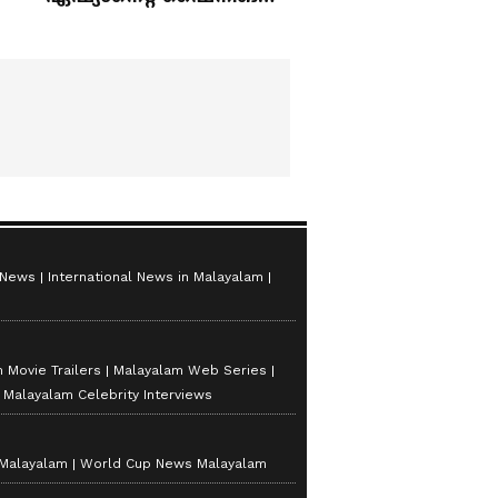
സ്റ്റാർസ് സീസൺ 2
 News
International News in Malayalam
 Movie Trailers
Malayalam Web Series
Malayalam Celebrity Interviews
 Malayalam
World Cup News Malayalam