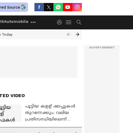
red Source
26
Automobile
e Today
TED VIDEO
പൂട്ടിയ കളള് ഷാപ്പുകൾ
തുറന്നേക്കും; വലിയ
പ്രതിസന്ധിയിലെന്ന്
തൊഴിൽ നഷ്ടപ്പെട്ടവർ