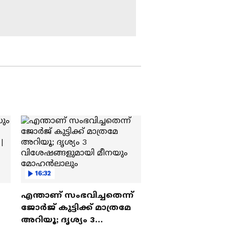
ഹര്‍ജി നാളെ
ഹൈക്കോടതിക്ക്
കടത്തനാട് ലേബർ
മുന്നില്‍
കോൺട്രാക്ട്
സൊസൈറ്റി വിവാദം;
നടന്നത് വൻ ക്രമക്കേട്
ഒറ്റമഴയില്‍
വെള്ളത്തിലായ
തിരുവനന്തപുരം
നഗരത്തിന്‍റെ
ഇപ്പോഴത്തെ സ്ഥിതി
ഇത്തവണയും
ഇങ്ങനെ
സ്കൂളിൽ വെളളം
കേറുമോ?;
ആശങ്കയിൽ
തെക്കേക്കര ​ഗവ.
വയോധികൻ
ഹെെസ്കൂളിലെ
ജീവനൊടുക്കിയതോടെ
16:32
വിദ്യാർത്ഥികൾ
പുറത്തുവരുന്നത്
എന്താണ് സംഭവിച്ചതെന്ന്
കടത്തനാടൻ ലേബർ
കോൺട്രാറ്റ്
ജോർജ് കുട്ടിക്ക് മാത്രമേ
സൊസെെറ്റിയിലെ വൻ
അറിയൂ; ദൃശ്യം 3