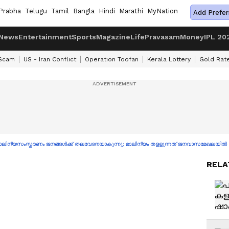
Prabha
Telugu
Tamil
Bangla
Hindi
Marathi
MyNation
Add Prefer
News
Entertainment
Sports
Magazine
Life
Pravasam
Money
IPL 20
 Scam
US - Iran Conflict
Operation Toofan
Kerala Lottery
Gold Rat
ലിന്യസംസ്കരണം ജനങ്ങൾക്ക് തലവേദനയാകുന്നു; മാലിന്യം തളളുന്നത് ജനവാസമേഖലയിൽ
RELA