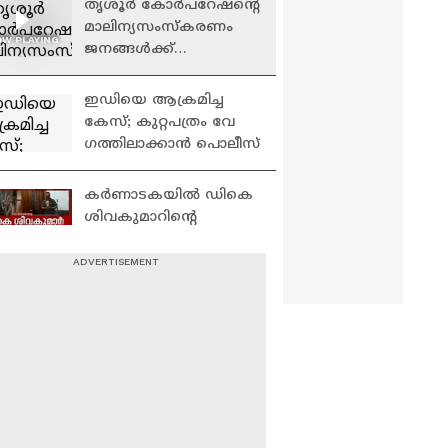
തൃശൂർ കോർപറേഷന്റെ
മാലിന്യസംസ്കരണം
W PLAYING
ജനങ്ങൾക്ക്
തലവേദനയാകുന്നു;
മാലിന്യം തളളുന്നത്
ഇഡിയെ ആക്രമിച്ച
ജനവാസമേഖലയിൽ
കേസ്; കുറ്റപത്രം വേ​
ഗത്തിലാക്കാൻ പൊലീസ്
കർണാടകയിൽ ഡികെ
ശിവകുമാറിന്റെ
സത്യപ്രതിഞ്ജയ്ക്ക്
രാഹുൽ​ഗാന്ധിയെത്തും;
മന്ത്രിമാരുടെ
നിയന്ത്രണം വിട്ട
കാര്യത്തിൽ ആശങ്ക
ബൈക്ക് പിക്കപ്പ്
വാനിൽ ഇടിച്ച്
അപകടം; രണ്ട്
യുവാക്കൾക്ക്
മാസപ്പടി കേസ്
ദാരുണാന്ത്യം
അന്വേഷണം സ്റ്റേ
ചെയ്യണമെന്ന CMRL