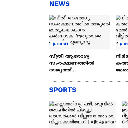
സന്തോഷം'
ആ
NEWS
ന്ന
04:41
01
സ്ത്രീ ആരോഗ്യ
നിർത
സംരക്ഷണത്തിൽ
കത്ത
രാജ്യത്ത്
മേൽ 
മാതൃകയാകാൻ
വീട്
കര്‍ണാടക; 'ഋതുതാരെ'
യുവാ
SPORTS
പദ്ധതി ഒരുങ്ങുന്നു