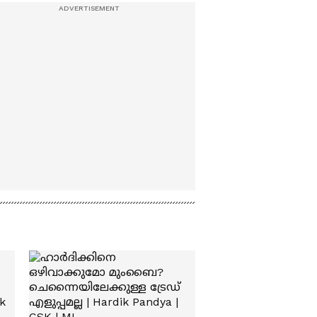
ദുർബലമാക്കുന്നു'
ആംബുലൻസിൽ
കൊണ്ടുപോയ സംഭവം;
റിപ്പോ‍ര്‍ട്ട് തേടി റവന്യൂ
മന്ത്രി