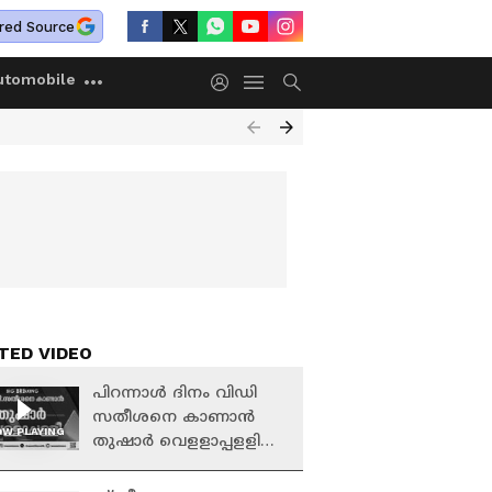
red Source
utomobile
TED VIDEO
പിറന്നാൾ ദിനം വിഡി
സതീശനെ കാണാൻ
W PLAYING
തുഷാർ വെളളാപ്പളളി
മുഖ്യമന്ത്രിയുടെ
വസതിയിലെത്തും