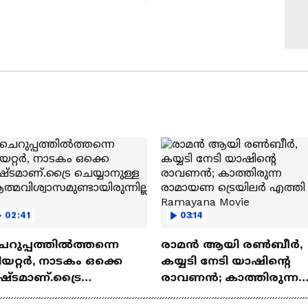
02:41
03:14
െറുപ്പത്തിൽത്തന്നെ
രാമന്‍ ആയി രൺബീർ,
യറ്റർ, നാടകം ഒക്കെ
കയ്യടി നേടി യാഷിന്റെ
ഷ്ടമാണ്.ട്രൈ
രാവണൻ; കാത്തിരുന്ന
യ്യാനുള്ള
രാമായണ ട്രെയിലർ