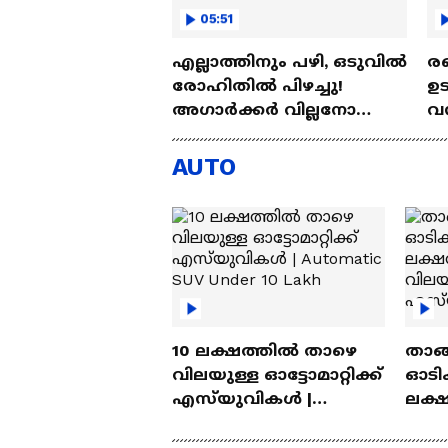
05:51
എല്ലാത്തിനും പഴി, ഒടുവില്‍
രണ
രോഹിതില്‍ പിഴച്ചു!
ഉട
അഗാര്‍ക്കർ വില്ലനോ
വന്
അതോ വിപ്ലവകാരിയോ? |
പദ
Ajit Agarkar
Ro
AUTO
10 ലക്ഷത്തിൽ താഴെ
താങ്
വിലയുള്ള ഓട്ടോമാറ്റിക്ക്
ഓടിക
എസ്‍യുവികൾ |
ലക്
Automatic SUV Under 10
വിലയ
Lakh
എസ്