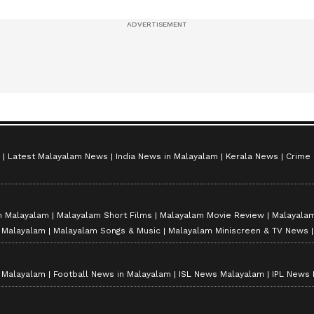
സീസൺ 2
Latest Malayalam News
India News in Malayalam
Kerala News
Crime
n Malayalam
Malayalam Short Films
Malayalam Movie Review
Malayalam
n Malayalam
Malayalam Songs & Music
Malayalam Miniscreen & TV News
n Malayalam
Football News in Malayalam
ISL News Malayalam
IPL News