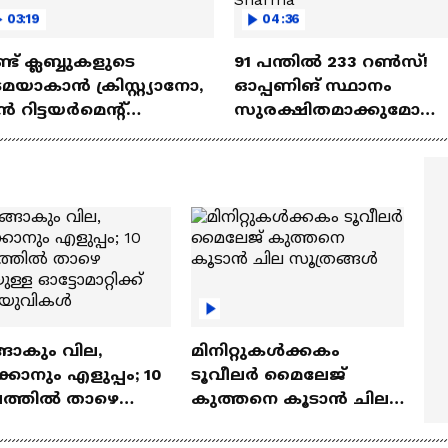
03:19
04:36
്ട്‌ ക്ലബ്ബുകളുടെ
91 പന്തില്‍ 233 റണ്‍സ്!
മയാകാന്‍ ക്രിസ്റ്റ്യാനോ,
ഓപ്പണിങ് സ്ഥാനം
‍ റിട്ടയര്‍മെന്റ്‌
സുരക്ഷിതമാക്കുമോ
്ധതികള്‍ | Cristiano
അഭിഷേക് ശർമ? |
naldo
Abhishek Sharma
ങാകും വില,
മിനിറ്റുകൾക്കകം
്കാനും എളുപ്പം; 10
ടൂവീലർ മൈലേജ്
ഷത്തിൽ താഴെ
കുത്തനെ കൂടാൻ ചില
ുള്ള ഓട്ടോമാറ്റിക്ക്
സൂത്രങ്ങൾ
‍യുവികൾ