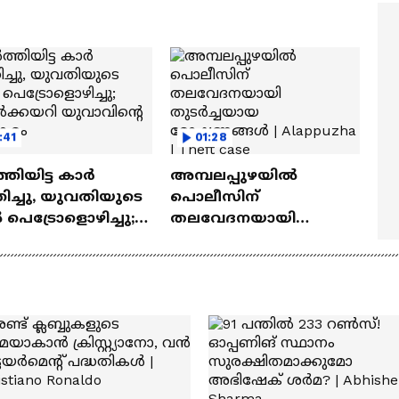
ത്മവിശ്വാസമുണ്ടായിരു
എത്തി | Ramayana Movie
ില്ല'
:41
01:28
്തിയിട്ട കാർ
അമ്പലപ്പുഴയില്‍
ിച്ചു, യുവതിയുടെ
പൊലീസിന്
പെട്രോളൊഴിച്ചു;
തലവേദനയായി
ടിൽക്കയറി
തുടര്‍ച്ചയായ
വിന്റെ പരാക്രമം
മോഷണങ്ങള്‍ |
Alappuzha | Theft case