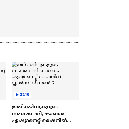
23:16
ഇത് കഴിവുകളുടെ
സംഗമവേദി, കാണാം
ഏഷ്യാനെറ്റ് ഷൈനിങ്
സ്റ്റാർസ് സീസൺ 2