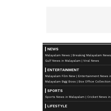
NEWS
Malayalam News
Breaking Malayalam News
Gulf News in Malayalam
Viral News
ENTERTAINMENT
Malayalam Film New
Entertainment News i
Malayalam Bigg Boss
Box Office Collectio
SPORTS
Sports News in Malayalam
Cricket News i
LIFESTYLE