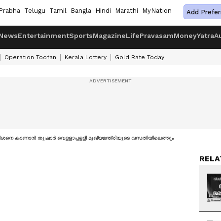
Prabha
Telugu
Tamil
Bangla
Hindi
Marathi
MyNation
Add Prefer
News
Entertainment
Sports
Magazine
Life
Pravasam
Money
Yatra
A
Operation Toofan
Kerala Lottery
Gold Rate Today
ീശനെ കാണാൻ തുഷാർ വെളളാപ്പളളി മുഖ്യമന്ത്രിയുടെ വസതിയിലെത്തും
RELA
NO