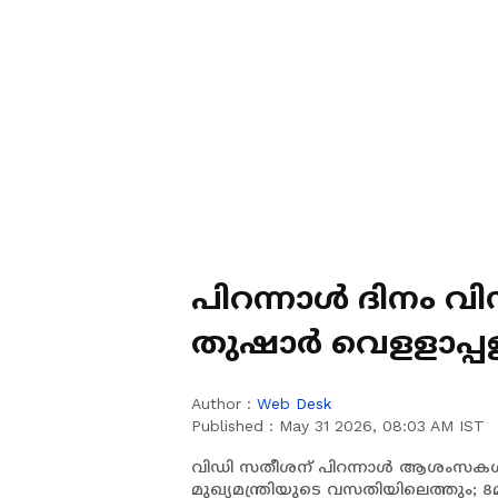
പിറന്നാൾ ദിനം
തുഷാർ വെളളാപ്പളളി മുഖ്യമന്ത്രിയുടെ
വസതിയിലെത്തും
Author :
Web Desk
Published :
May 31 2026, 08:03 AM IST
വിഡി സതീശന് പിറന്നാൾ ആശംസകൾ 
മുഖ്യമന്ത്രിയുടെ വസതിയിലെത്തും;