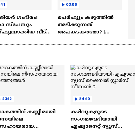
:41
03:06
ീരിയർ ഗംഭീരം!
പെർഫ്യൂം കഴുത്തിൽ
 സ്‌പേസും
അടിക്കുന്നത്
ഫുള്ളാക്കിയ വീട് |
അപകടകരമോ? |
a Veedu
Perfume
23:12
24:10
ോകത്തിന് കണ്ണീരായി
കഴിവുകളുടെ
ാസയിലെ
സംഗമവേദിയായി
ിസഹായരായ
ഏഷ്യാനെറ്റ് ന്യൂസ്
ുഞ്ഞുങ്ങൾ
ഷൈനിങ് സ്റ്റാർസ്