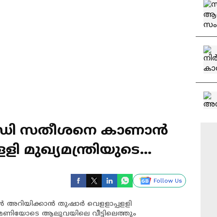
 വിഡി സതീശനെ കാണാൻ
Follow Us
അറിയിക്കാൻ തുഷാർ വെളളാപ്പളളി
 8മണിയോടെ ആലുവയിലെ വീട്ടിലെത്തും