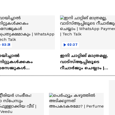
02:31
02:27
ായിച്ചാൽ
ഇനി ചാറ്റിങ് മാത്രമല്ല,
നിറ്റുകൾക്കകം
വാട്‌സ്‌ആപ്പിലൂടെ
െസേജുകള്‍
റീചാർജും ചെയ്യാം |
്രത്യക്ഷമാകും |
WhatsApp Payments | Te
atsApp | Tech Talk
Talk