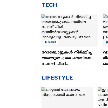
TECH
03:21
റോബോട്ടുകൾ നിർമ്മിച്ച
വ
അത്ഭുതം; ചൈനയിലെ
മി
ചോങ് ചിങ്
മ
റെയിൽവേസ്റ്റേഷൻ |
അപ
Chongqing Railway Station
Wh
LIFESTYLE