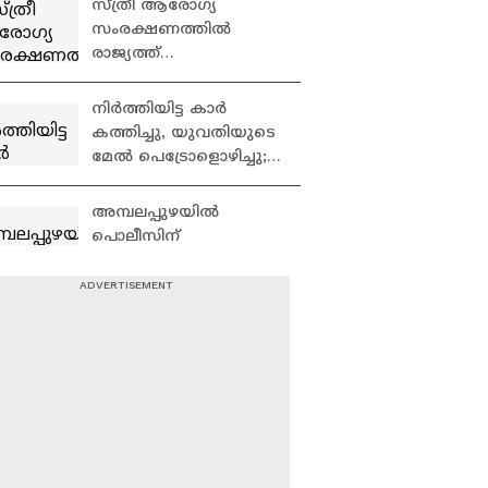
സ്ത്രീ ആരോഗ്യ
സംരക്ഷണത്തിൽ
രാജ്യത്ത്
മാതൃകയാകാൻ
കര്‍ണാടക; 'ഋതുതാരെ'
നിർത്തിയിട്ട കാർ
പദ്ധതി ഒരുങ്ങുന്നു
കത്തിച്ചു, യുവതിയുടെ
മേൽ പെട്രോളൊഴിച്ചു;
വീട്ടിൽക്കയറി
യുവാവിന്റെ പരാക്രമം
അമ്പലപ്പുഴയില്‍
പൊലീസിന്
തലവേദനയായി
തുടര്‍ച്ചയായ
മോഷണങ്ങള്‍ |
'രാഗേഷ് പറഞ്ഞത്
Alappuzha | Theft case
പാർട്ടിക്ക്
തെറ്റുപറ്റിയെന്നാണ്,
അങ്ങനെയെങ്കിൽ
കുഞ്ഞികൃഷ്ണൻ്റെ
വർക്കലയിൽ ആളുകൾ
ആരോപണങ്ങൾ
ഇല്ലാത്ത സമയത്ത്
ശരിയാണ്'
വീട്ടിൽ കയറി