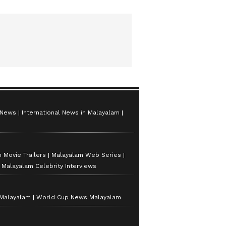
 News
International News in Malayalam
 Movie Trailers
Malayalam Web Series
Malayalam Celebrity Interviews
 Malayalam
World Cup News Malayalam