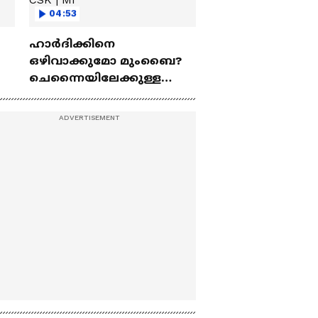
04:53
ഹാർദിക്കിനെ
ഒഴിവാക്കുമോ മുംബൈ?
ചെന്നൈയിലേക്കുള്ള
ട്രേഡ് എളുപ്പമല്ല | Hardik
Pandya | CSK | MI