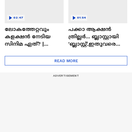
02:47
01:54
ലോകത്തേറ്റവും
പക്കാ ആക്ഷൻ
കളക്ഷൻ നേടിയ
ത്രില്ലർ... ബ്ലാസ്റ്റായി
സിനിമ ഏത്? |
'ബ്ലാസ്റ്റ്',ഇതുവരെയു
Highest Grossing
ള്ള കളക്ഷൻ
Movie
റിപ്പോർട്ട് പുറത്ത് |
READ MORE
Blast