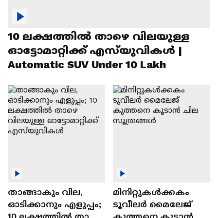
10 ലക്ഷത്തിൽ താഴെ വിലയുള്ള
ഓട്ടോമാറ്റിക്ക് എസ്‍യുവികൾ |
Automatic SUV Under 10 Lakh
താങ്ങാകും വില,
മിനിറ്റുകൾക്കകം
ഓടിക്കാനും എളുപ്പം;
ടൂവീലർ മൈലേജ്
10 ലക്ഷത്തിൽ താഴെ
കുത്തനെ കൂടാൻ