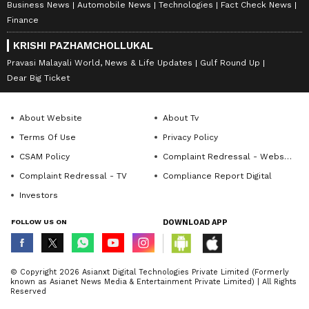
Business News
Automobile News
Technologies
Fact Check News
Finance
KRISHI PAZHAMCHOLLUKAL
Pravasi Malayali World, News & Life Updates
Gulf Round Up
Dear Big Ticket
About Website
About Tv
Terms Of Use
Privacy Policy
CSAM Policy
Complaint Redressal - Website
Complaint Redressal - TV
Compliance Report Digital
Investors
FOLLOW US ON
DOWNLOAD APP
© Copyright 2026 Asianxt Digital Technologies Private Limited (Formerly
known as Asianet News Media & Entertainment Private Limited) | All Rights
Reserved