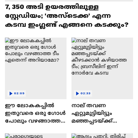
7, 350 അടി ഉയരത്തിലുള്ള
സ്റ്റേഡിയം; 'അസ്‌ടെക്ക' എന്ന
കടമ്പ ഇംഗ്ലണ്ട് എങ്ങനെ കടക്കും?
02:09
02:33
ഈ ലോകകപ്പിൽ
നാല് തവണ
ഇതുവരെ ഒരു ഗോൾ
ഏറ്റുമുട്ടിയിട്ടും
പോലും വഴങ്ങാത്ത
മഞ്ഞപ്പടയ്ക്ക്
ടീം ഏതെന്ന്
കീഴടക്കാൻ
അറിയാമോ?
കഴിയാത്ത ടീം;