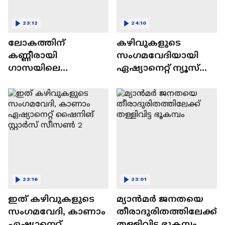
23:12
24:10
ലോകത്തിന്
കഴിവുകളുടെ
കണ്ണീരായി
സംഗമവേദിയായി
ഗാസയിലെ
ഏഷ്യാനെറ്റ് ന്യൂസ്
നിസഹായരായ
ഷൈനിങ് സ്റ്റാർസ്
കുഞ്ഞുങ്ങൾ
സീസൺ 2
23:16
23:01
ഇത് കഴിവുകളുടെ
മ്യാൻമർ ജനതയെ
സംഗമവേദി, കാണാം
തീരാദുരിതത്തിലേക്ക്
ഏഷ്യാനെറ്റ്
തള്ളിവിട്ട ഭൂകമ്പം