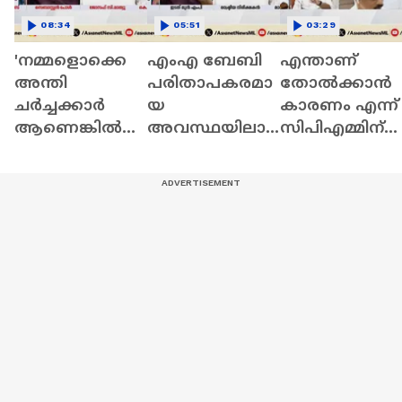
08:34
05:51
03:29
'നമ്മളൊക്കെ
എംഎ ബേബി
എന്താണ്
അന്തി
പരിതാപകരമാ
തോല്‍ക്കാന്‍
ചർച്ചക്കാർ
യ
കാരണം എന്ന്
ആണെങ്കിൽ
അവസ്ഥയിലാ
സിപിഎമ്മിന്
ഈ ഇടത്
ണ്,
ലളിതമായി
നേതാക്കളൊ
കേരളത്തിൽ
പറയാന്‍
ക്കെ നട്ടുച്ച
അദ്ദേഹത്തിന്
കഴിഞ്ഞിട്ടില്ല:
ചർച്ചക്കാരാണ്'|
പിന്തുണയില്ല:
കെജി
News Hour
സെബാസ്റ്റ്യൻ
ജ്യോതിര്‍ഘോ
പോൾ
ഷ്