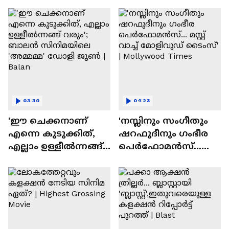
ദേവസി| Stephen Devassy
03:30
04:23
'ഈ ചെക്കനാണ്
'നസ്ലിനും സംഗീതും
എന്നെ കുടുക്കിത്,
ഷറഫുദീനും ഗംഭീര
എല്ലാം ഉള്ളീൽന്നങ്ങ്
പെർഫോമൻസ്...
വരും'; ബാലൻ
മസ്റ്റ് വാച്ച് മോളിവുഡ്
സിനിമയിലെ
ടൈംസ്' | Mollywood
'അമ്മമ്മ' ഡോളി
Times
ജൂൺ | Balan