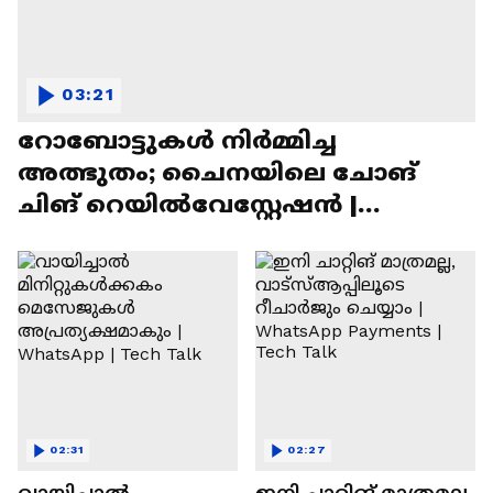
03:21
റോബോട്ടുകൾ നിർമ്മിച്ച
അത്ഭുതം; ചൈനയിലെ ചോങ്
ചിങ് റെയിൽവേസ്റ്റേഷൻ |
Chongqing Railway Station
02:31
02:27
വായിച്ചാൽ
ഇനി ചാറ്റിങ് മാത്രമല്ല,