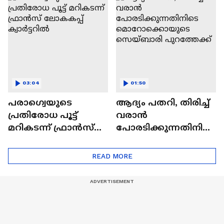
ബ്രസീലിന് ഇന്ന്
നോർവേ കടമ്പ
03:04
01:50
പരാഗ്വെയുടെ
ആദ്യം പതറി, തിരിച്ച്
പ്രതിരോധ പൂട്ട്
വരാൻ
മറികടന്ന് ഫ്രാൻസ്
പോരടിക്കുന്നതിനിടെ
ലോകകപ്പ് ക്വാർട്ടറിൽ
മൊറോക്കൊയുടെ
സെയ്ബാരി
READ MORE
പുറത്തേക്ക്