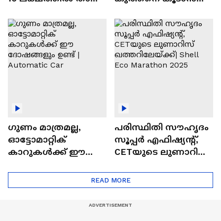
വിലയുള്ള
ചില സൂത്രങ്ങൾ
ഓട്ടോമാറ്റിക്ക്
എസ്‍യുവികൾ
ഗുണം മാത്രമല്ല,
പരിസ്ഥിതി സൗഹൃദം
ഓട്ടോമാറ്റിക്
സൂപ്പർ എഫിഷ്യന്റ്,
കാറുകൾക്ക് ഈ
CETയുടെ ലുണാറിസ്
ദോഷങ്ങളും ഉണ്ട് |
ഖത്തറിലേയ്ക്ക്| Shell
Automatic Car
Eco Marathon 2025
READ MORE