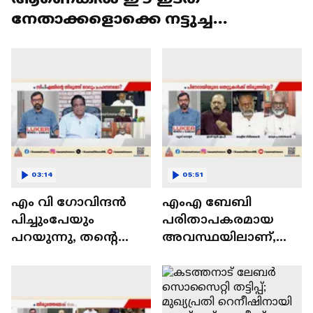
നേതാക്കളൊക്കെ നട്ടുച്ച
ചർച്ചക്കാരാണ്'| News Hour
03:14
05:51
എം വി ഗോവിന്ദൻ
എംഎ ബേബി
പിച്ചുംപേയും
പരിതാപകരമായ
പറയുന്നു, തൻ്റെ
അവസ്ഥയിലാണ്,
നിലപാട് ശരിയെന്ന്
കേരളത്തിൽ
ജനങ്ങൾ പറഞ്ഞു: ടി
അദ്ദേഹത്തിന്
കെ ഗോവിന്ദൻ
പിന്തുണയില്ല:
സെബാസ്റ്റ്യൻ പോൾ