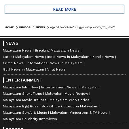
READ MORE
HOME
VIDEOS
NEWS
എം വി ഗോവിന്ദൻ പിച്ചുംപേയും പറയുന്നു, തൻ്റെ നിലപാട് ശരിയെന്ന് ജനങ്ങൾ പറഞ്ഞു: ടി കെ ഗോവിന്ദൻ
NEWS
Malayalam News
Breaking Malayalam News
Latest Malayalam News
India News in Malayalam
Kerala News
Crime News
International News in Malayalam
Gulf News in Malayalam
Viral News
ENTERTAINMENT
Malayalam Film New
Entertainment News in Malayalam
Malayalam Short Films
Malayalam Movie Review
Malayalam Movie Trailers
Malayalam Web Series
Malayalam Bigg Boss
Box Office Collection Malayalam
Malayalam Songs & Music
Malayalam Miniscreen & TV News
Malayalam Celebrity Interviews