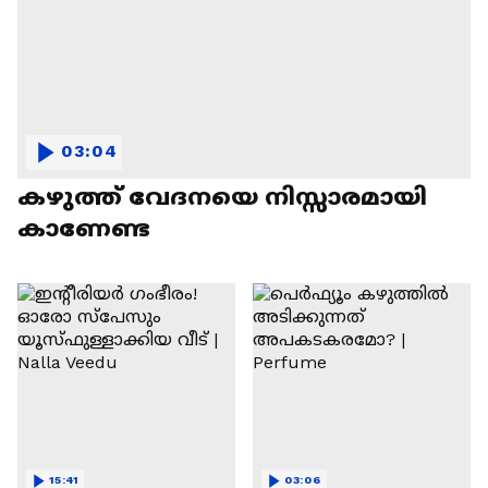
03:04
കഴുത്ത് വേദനയെ നിസ്സാരമായി
കാണേണ്ട
15:41
03:06