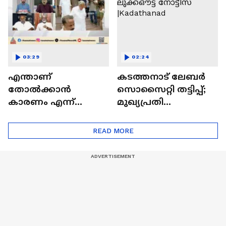
03:29
02:24
എന്താണ്
കടത്തനാട് ലേബർ
തോല്‍ക്കാന്‍
സൊസൈറ്റി തട്ടിപ്പ്;
കാരണം എന്ന്
മുഖ്യപ്രതി
സിപിഎമ്മിന്
റെനീഷിനായി
ലളിതമായി പറയാന്‍
ലുക്ക്ഔട്ട് നോട്ടീസ്
READ MORE
കഴിഞ്ഞിട്ടില്ല: കെജി
|Kadathanad
ജ്യോതിര്‍ഘോഷ്