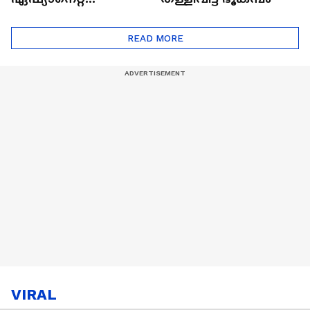
ഷൈനിങ് സ്റ്റാർസ്
സീസൺ 2
READ MORE
VIRAL