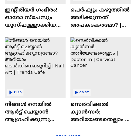
ഇന്റീരിയർ ഗംഭീരം!
പെർഫ്യൂം കഴുത്തിൽ
ഓരോ സ്‌പേസും
അടിക്കുന്നത്
യൂസ്ഫുള്ളാക്കിയ
അപകടകരമോ? |
വീട് | Nalla Veedu
Perfume
11:10
09:37
നിങ്ങൾ നെയിൽ
സെർവിക്കൽ
ആർട്ട് ചെയ്യാൻ
ക്യാൻസർ;
ആഗ്രഹിക്കുന്നുണ്ടോ
അറിയേണ്ടതെല്ലാം |
? അറിയാം
Doctor In | Cervical
ട്രെൻഡിനെക്കുറിച്ച് |
Cancer