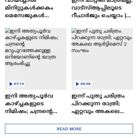
മിനിറ്റുകൾക്കകം
വാട്‌സ്‌ആപ്പിലൂടെ
മെസേജുകള്‍
റീചാർജും ചെയ്യാം |
അപ്രത്യക്ഷമാകും |
WhatsApp Payments |
WhatsApp | Tech Talk
Tech Talk
07:14
05:38
ഇനി അത്യപൂര്‍വ
ഇന്ന് പുതു ചരിത്രം
കാഴ്ച്ചകളുടെ
പിറക്കുന്ന രാത്രി;
നിമിഷം; ചന്ദ്രന്റെ
ഏറ്റവും അകലെ
മറുപുറത്തേക്കുള്ള
ആര്‍ട്ടിമെസ് 2 സംഘം
ഒറിയോണിന്റെ യാത്ര
READ MORE
ആരംഭിച്ചു