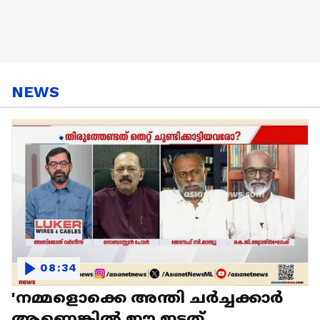
NEWS
08:34
'നമ്മളൊക്കെ അന്തി ചർച്ചക്കാർ
ആണെങ്കിൽ ഈ ഇടത്