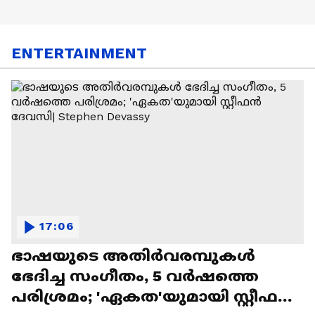
ENTERTAINMENT
17:06
ഭാഷയുടെ അതിർവരമ്പുകൾ
ഭേദിച്ച സംഗീതം, 5 വർഷത്തെ
പരിശ്രമം; 'ഏകത'യുമായി സ്റ്റീഫൻ