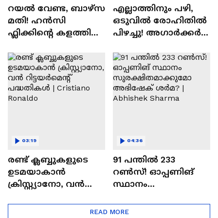
റയല്‍ വേണ്ട, ബാഴ്‌സ
എല്ലാത്തിനും പഴി,
മതി! ഹൻസി
ഒടുവില്‍ രോഹിതില്‍
ഫ്ലിക്കിന്റെ കളത്തില്‍
പിഴച്ചു! അഗാര്‍ക്കർ
റോഡ്രി ഫിറ്റോ? |
വില്ലനോ അതോ
Rodri | Barcelona
വിപ്ലവകാരിയോ? |
Ajit Agarkar
03:19
04:36
രണ്ട്‌ ക്ലബ്ബുകളുടെ
91 പന്തില്‍ 233
ഉടമയാകാന്‍
റണ്‍സ്! ഓപ്പണിങ്
ക്രിസ്റ്റ്യാനോ, വന്‍
സ്ഥാനം
റിട്ടയര്‍മെന്റ്‌
സുരക്ഷിതമാക്കുമോ
പദ്ധതികള്‍ | Cristiano
അഭിഷേക് ശർമ? |
READ MORE