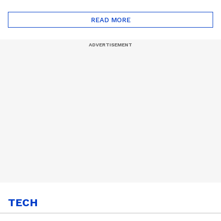
ദോഷങ്ങളും ഉണ്ട് |
ഖത്തറിലേയ്ക്ക്| Shell
Automatic Car
Eco Marathon 2025
READ MORE
TECH