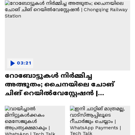
03:21
റോബോട്ടുകൾ നിർമ്മിച്ച
അത്ഭുതം; ചൈനയിലെ ചോങ്
ചിങ് റെയിൽവേസ്റ്റേഷൻ |
Chongqing Railway Station