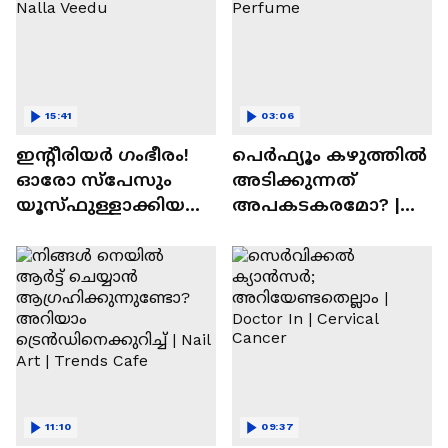
15:41
03:06
ഇന്റീരിയർ ഗംഭീരം!
പെർഫ്യൂം കഴുത്തിൽ
ഓരോ സ്‌പേസും
അടിക്കുന്നത്
യൂസ്ഫുള്ളാക്കിയ
അപകടകരമോ? |
വീട് | Nalla Veedu
Perfume
11:10
09:37