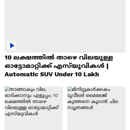
10 ലക്ഷത്തിൽ താഴെ വിലയുള്ള
ഓട്ടോമാറ്റിക്ക് എസ്‍യുവികൾ |
Automatic SUV Under 10 Lakh