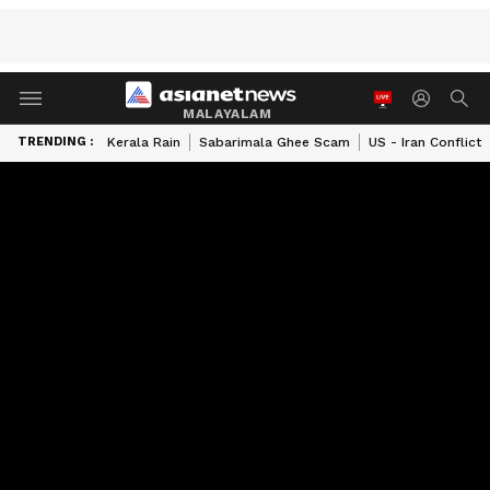
MALAYALAM
TRENDING :
Kerala Rain
Sabarimala Ghee Scam
US - Iran Conflict