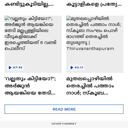
കണ്ടിട്ടുകൂടിയില്ല,
കൂട്ടാളികളെ പ്രത്യേക
എന്നിട്ടും ഞങ്ങളുടെ
അന്വേഷണ
വീടുകളിൽ കയറി' |
സംഘത്തിന്
Arjun Aayanki
കൈമാറി | Arjun
Aayanki | Kannur
07:42
02:11
'വല്ലതും കിട്ടിയോ?';
മുതലപ്പൊഴിയിൽ
അർജുൻ
തെരച്ചിൽ പത്താം
ആയങ്കിയെ തേടി
നാൾ; സ്കൂബ
മല്ലപ്പള്ളിയിലെ
സംഘം പൊഴി
വീടുകളിലേക്ക്
ഭാഗത്ത് തെരച്ചിൽ
READ MORE
ഇരച്ചെത്തിയത് 8
തുടരുന്നു |
വണ്ടി പൊലീസ്
Thiruvananthapuram