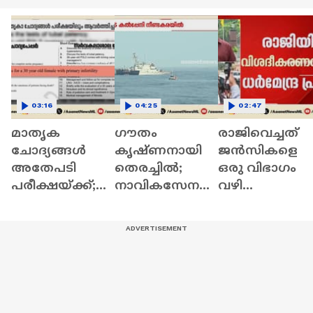
03:16
04:25
02:47
മാതൃക
ഗൗതം
രാജിവെച്ചത്
ചോദ്യങ്ങൾ
കൃഷ്ണനായി
ജൻസികളെ
അതേപടി
തെരച്ചിൽ;
ഒരു വിഭാഗം
പരീക്ഷയ്ക്ക്;
നാവികസേനയു
വഴി
ആരോഗ്യ
ടെ
തെറ്റിക്കുന്നത്
സര്‍വകലാശാല
ഐഎൻഎസ്
കണ്ടുകൊണ്ട്;
MBBS
കൽപ്പേനി
വിശദീകരണവ
പരീക്ഷയിൽ
നീണ്ടകരയിൽ |
മായി ധര്‍മ്മേന്ദ്
ഗുരുതര വീഴ്ച
Kollam | Indian
പ്രധാൻ
Navy