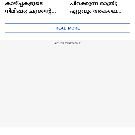
കാഴ്ച്ചകളുടെ
പിറക്കുന്ന രാത്രി;
നിമിഷം; ചന്ദ്രന്റെ
ഏറ്റവും അകലെ
മറുപുറത്തേക്കുള്ള
ആര്‍ട്ടിമെസ് 2 സംഘം
ഒറിയോണിന്റെ യാത്ര
READ MORE
ആരംഭിച്ചു