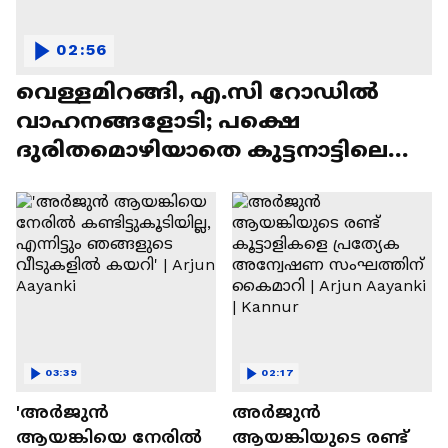
02:56
വെള്ളമിറങ്ങി, എ.സി റോഡിൽ
വാഹനങ്ങളോടി; പക്ഷെ
ദുരിതമൊഴിയാതെ കുട്ടനാട്ടിലെ
ജനജീവിതം | Alappzha | Rain
03:39
02:17
'അർജുൻ
അർജുൻ
ആയങ്കിയെ നേരിൽ
ആയങ്കിയുടെ രണ്ട്