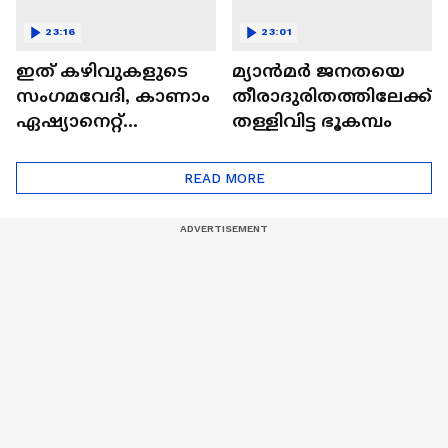
23:16
23:01
ഇത് കഴിവുകളുടെ
മ്യാൻമർ ജനതയെ
സംഗമവേദി, കാണാം
തീരാദുരിതത്തിലേക്ക്
ഏഷ്യാനെറ്റ്
തള്ളിവിട്ട ഭൂകമ്പം
ഷൈനിങ് സ്റ്റാർസ്
സീസൺ 2
READ MORE