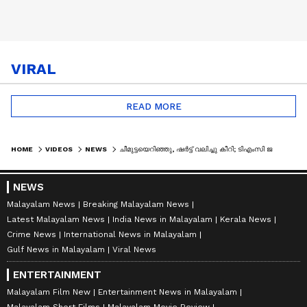
VIRAL
READ MORE
HOME
VIDEOS
NEWS
ചീമുട്ടയെറിഞ്ഞു, ഷർട്ട് വലിച്ചു കീറി; ടിഎംസി ജനറൽ സെക്രട്ടറിക്ക് നേരെ ആക്രമണം | ABHISHEK BANERJEE
NEWS
Malayalam News
Breaking Malayalam News
Latest Malayalam News
India News in Malayalam
Kerala News
Crime News
International News in Malayalam
Gulf News in Malayalam
Viral News
ENTERTAINMENT
Malayalam Film New
Entertainment News in Malayalam
Malayalam Short Films
Malayalam Movie Review