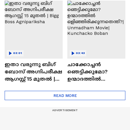
ചെയ്യാനുള്ള
രാമായണ ട്രെയിലർ
ആത്മവിശ്വാസമുണ്ടാ
എത്തി | Ramayana
യിരുന്നില്ല'
Movie
03:01
03:43
ഇതാ വരുന്നു ബിഗ്
ചാക്കോച്ചന്‍
ബോസ് അഗ്നിപരീക്ഷ
ഞെട്ടിക്കുമോ?
ആഗസ്റ്റ് 15 മുതൽ |
ഉന്മാദത്തിൽ
Bigg Boss Agnipariksha
ഒളിഞ്ഞിരിക്കുന്നതെ
ന്ത്?| Unmadham
READ MORE
Movie| Kunchacko
Boban