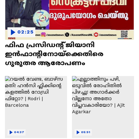
02:25
ഫിഫ പ്രസിഡന്റ് ജിയാനി
ഇൻഫാന്റിനോയ്‌ക്കെതിരെ
ഗുരുതര ആരോപണം
04:37
05:51