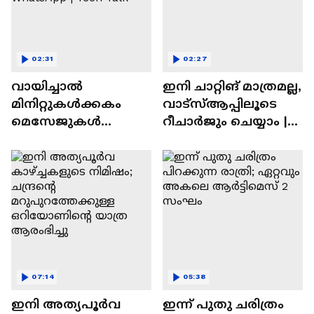
02:31
02:27
വായിച്ചാൽ
ഇനി ചാറ്റിങ് മാത്രമല്ല,
മിനിറ്റുകൾക്കകം
വാട്‌സ്‌ആപ്പിലൂടെ
മെസേജുകള്‍
റീചാർജും ചെയ്യാം |
അപ്രത്യക്ഷമാകും |
WhatsApp Payments |
WhatsApp | Tech Talk
Tech Talk
07:14
05:38
ഇനി അത്യപൂര്‍വ
ഇന്ന് പുതു ചരിത്രം