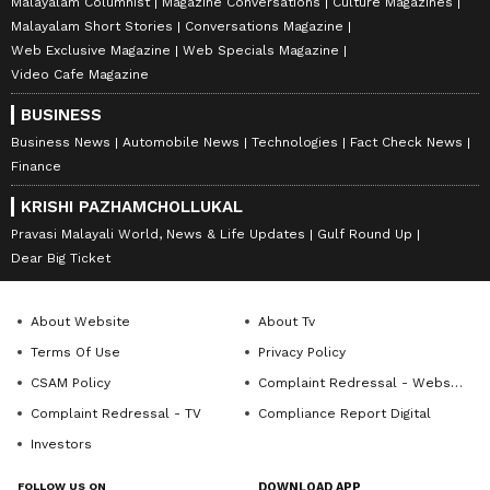
Malayalam Columnist
Magazine Conversations
Culture Magazines
Malayalam Short Stories
Conversations Magazine
Web Exclusive Magazine
Web Specials Magazine
Video Cafe Magazine
BUSINESS
Business News
Automobile News
Technologies
Fact Check News
Finance
KRISHI PAZHAMCHOLLUKAL
Pravasi Malayali World, News & Life Updates
Gulf Round Up
Dear Big Ticket
About Website
About Tv
Terms Of Use
Privacy Policy
CSAM Policy
Complaint Redressal - Website
Complaint Redressal - TV
Compliance Report Digital
Investors
FOLLOW US ON
DOWNLOAD APP