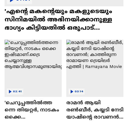
'എന്റെ മകന്റെയും മകളുടെയും
സിനിമയിൽ അഭിനയിക്കാനുള്ള
ഭാഗ്യം കിട്ടിയതിൽ ഒരുപാട്
സന്തോഷം'
02:41
03:14
'ചെറുപ്പത്തിൽത്ത
രാമന്‍ ആയി
ന്നെ തിയറ്റർ, നാടകം
രൺബീർ, കയ്യടി നേടി
ഒക്കെ
യാഷിന്റെ രാവണൻ;
ഇഷ്ടമാണ്.ട്രൈ
കാത്തിരുന്ന