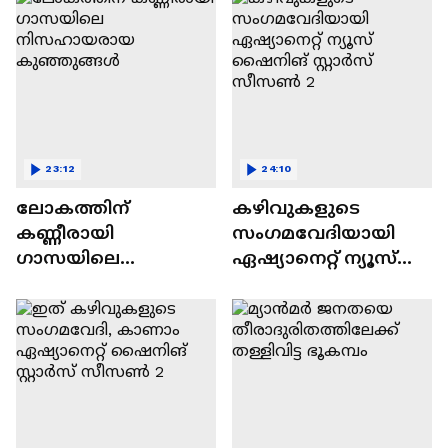
23:12
24:10
ലോകത്തിന്
കഴിവുകളുടെ
കണ്ണീരായി
സംഗമവേദിയായി
ഗാസയിലെ
ഏഷ്യാനെറ്റ് ന്യൂസ്
നിസഹായരായ
ഷൈനിങ് സ്റ്റാർസ്
കുഞ്ഞുങ്ങൾ
സീസൺ 2