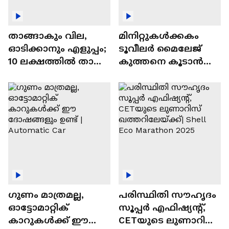
താങ്ങാകും വില,
മിനിറ്റുകൾക്കകം
ഓടിക്കാനും എളുപ്പം;
ടൂവീലർ മൈലേജ്
10 ലക്ഷത്തിൽ താഴെ
കുത്തനെ കൂടാൻ
വിലയുള്ള
ചില സൂത്രങ്ങൾ
ഓട്ടോമാറ്റിക്ക്
എസ്‍യുവികൾ
ഗുണം മാത്രമല്ല,
പരിസ്ഥിതി സൗഹൃദം
ഓട്ടോമാറ്റിക്
സൂപ്പർ എഫിഷ്യന്റ്,
കാറുകൾക്ക് ഈ
CETയുടെ ലുണാറിസ്