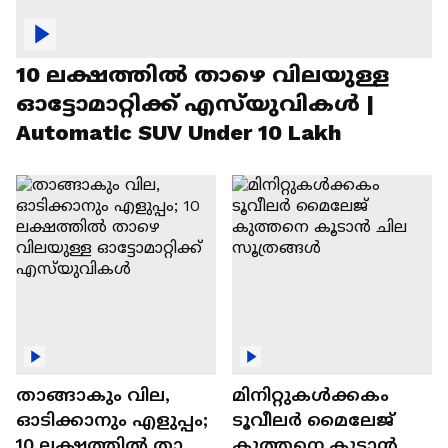
10 ലക്ഷത്തിൽ താഴെ വിലയുള്ള
ഓട്ടോമാറ്റിക്ക് എസ്‍യുവികൾ |
Automatic SUV Under 10 Lakh
താങ്ങാകും വില,
മിനിറ്റുകൾക്കകം
ഓടിക്കാനും എളുപ്പം;
ടൂവീലർ മൈലേജ്
10 ലക്ഷത്തിൽ താഴെ
കുത്തനെ കൂടാൻ