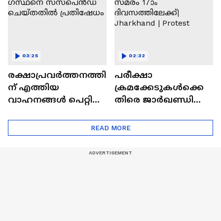
03:25
02:32
രക്ഷാപ്രവർത്തനത്തി
പരീക്ഷാ
ന് എത്തിയ
ക്രമക്കേടുകൾക്കെ
വാഹനങ്ങൾ പെറ്റി
തിരെ ജാർഖണ്ഡിലെ
ചുമത്തിയ ഉദ്യോ​
വിദ്യാർത്ഥി സമരം
ഗസ്ഥനെ
17ാം ദിവസത്തിലേക്ക്|
READ MORE
സസ്പെൻഡ്
Jharkhand | Protest
ചെയ്തതിൽ
പ്രതിഷേധം