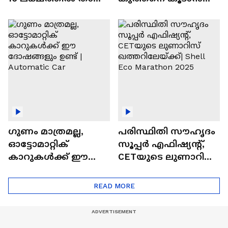
വിലയുള്ള
ചില സൂത്രങ്ങൾ
ഓട്ടോമാറ്റിക്ക്
എസ്‍യുവികൾ
ഗുണം മാത്രമല്ല,
പരിസ്ഥിതി സൗഹൃദം
ഓട്ടോമാറ്റിക്
സൂപ്പർ എഫിഷ്യന്റ്,
കാറുകൾക്ക് ഈ
CETയുടെ ലുണാറിസ്
ദോഷങ്ങളും ഉണ്ട് |
ഖത്തറിലേയ്ക്ക്| Shell
Automatic Car
Eco Marathon 2025
READ MORE