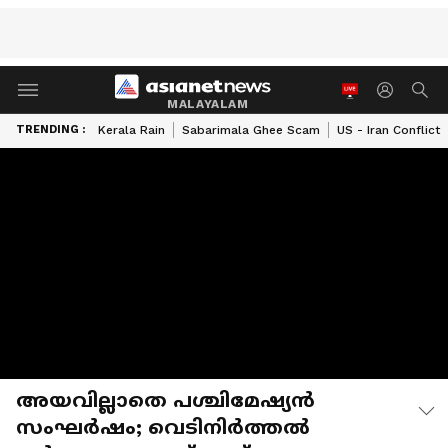
MALAYALAM
TRENDING :
Kerala Rain
Sabarimala Ghee Scam
US - Iran Conflict
അയവില്ലാതെ പശ്ചിമേഷ്യൻ
സംഘർഷം; വെടിനിർത്തൽ