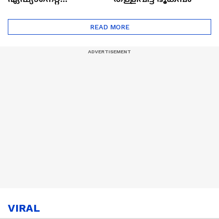
ഷൈനിങ് സ്റ്റാർസ്
സീസൺ 2
READ MORE
VIRAL