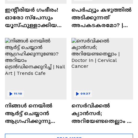
ഇന്റീരിയർ ഗംഭീരം!
പെർഫ്യൂം കഴുത്തിൽ
ഓരോ സ്‌പേസും
അടിക്കുന്നത്
യൂസ്ഫുള്ളാക്കിയ
അപകടകരമോ? |
വീട് | Nalla Veedu
Perfume
11:10
09:37
നിങ്ങൾ നെയിൽ
സെർവിക്കൽ
ആർട്ട് ചെയ്യാൻ
ക്യാൻസർ;
ആഗ്രഹിക്കുന്നുണ്ടോ
അറിയേണ്ടതെല്ലാം |
? അറിയാം
Doctor In | Cervical
ട്രെൻഡിനെക്കുറിച്ച് |
Cancer