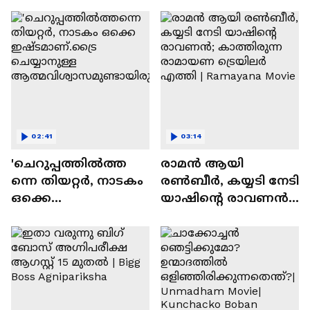
സന്തോഷം'
02:41
03:14
'ചെറുപ്പത്തിൽത്ത
രാമന്‍ ആയി
ന്നെ തിയറ്റർ, നാടകം
രൺബീർ, കയ്യടി നേടി
ഒക്കെ
യാഷിന്റെ രാവണൻ;
ഇഷ്ടമാണ്.ട്രൈ
കാത്തിരുന്ന
ചെയ്യാനുള്ള
രാമായണ ട്രെയിലർ
ആത്മവിശ്വാസമുണ്ടാ
എത്തി | Ramayana
യിരുന്നില്ല'
Movie