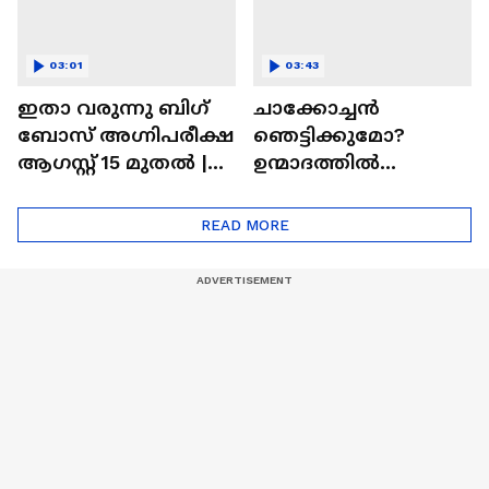
03:01
03:43
ഇതാ വരുന്നു ബിഗ്
ചാക്കോച്ചന്‍
ബോസ് അഗ്നിപരീക്ഷ
ഞെട്ടിക്കുമോ?
ആഗസ്റ്റ് 15 മുതൽ |
ഉന്മാദത്തിൽ
Bigg Boss Agnipariksha
ഒളിഞ്ഞിരിക്കുന്നതെ
ന്ത്?| Unmadham
READ MORE
Movie| Kunchacko
Boban