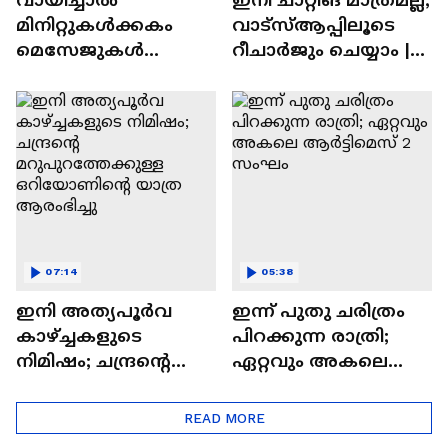
മിനിറ്റുകൾക്കകം
വാട്‌സ്‌ആപ്പിലൂടെ
മെസേജുകള്‍
റീചാർജും ചെയ്യാം |
അപ്രത്യക്ഷമാകും |
WhatsApp Payments |
WhatsApp | Tech Talk
Tech Talk
07:14
05:38
ഇനി അത്യപൂര്‍വ
ഇന്ന് പുതു ചരിത്രം
കാഴ്ച്ചകളുടെ
പിറക്കുന്ന രാത്രി;
നിമിഷം; ചന്ദ്രന്റെ
ഏറ്റവും അകലെ
മറുപുറത്തേക്കുള്ള
ആര്‍ട്ടിമെസ് 2 സംഘം
ഒറിയോണിന്റെ യാത്ര
READ MORE
ആരംഭിച്ചു