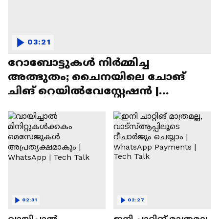
03:21
റോബോട്ടുകൾ നിർമ്മിച്ച
അത്ഭുതം; ചൈനയിലെ ചോങ്
ചിങ് റെയിൽവേസ്റ്റേഷൻ |
Chongqing Railway Station
02:31
02:27
വായിച്ചാൽ
ഇനി ചാറ്റിങ് മാത്രമല്ല,