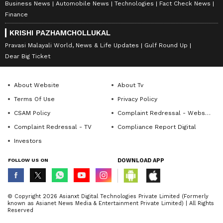
Business News
Automobile News
Technologies
Fact Check News
Finance
KRISHI PAZHAMCHOLLUKAL
Pravasi Malayali World, News & Life Updates
Gulf Round Up
Dear Big Ticket
About Website
About Tv
Terms Of Use
Privacy Policy
CSAM Policy
Complaint Redressal - Website
Complaint Redressal - TV
Compliance Report Digital
Investors
FOLLOW US ON
DOWNLOAD APP
© Copyright 2026 Asianxt Digital Technologies Private Limited (Formerly
known as Asianet News Media & Entertainment Private Limited) | All Rights
Reserved