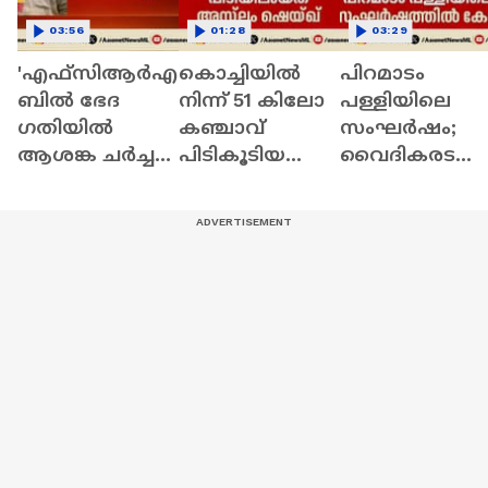
03:56
01:28
03:29
'എഫ്സിആർഎ
കൊച്ചിയിൽ
പിറമാടം
ബിൽ ഭേദ​
നിന്ന് 51 കിലോ
പള്ളിയിലെ
ഗതിയിൽ
കഞ്ചാവ്
സംഘർഷം;
ആശങ്ക ചർച്ച
പിടികൂടിയ
വൈദികരടക്ക
ചെയ്യണം';
കേസ്;
17
ബിൽ
മുഖ്യപ്രതി
പേർക്കെതിര
പാസാക്കാനു
പിടിയിൽ
കേസെടുത്ത്
ള്ള നീക്കം
പൊലീസ് |
എതിർക്കുമെ
Piramadom
ന്ന് കോൺ​ഗ്രസ്
church