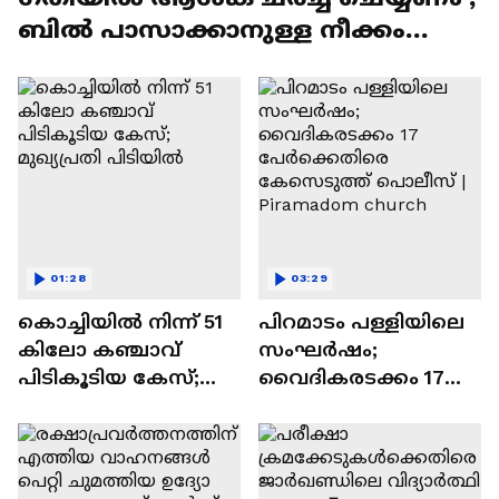
ബിൽ പാസാക്കാനുള്ള നീക്കം
എതിർക്കുമെന്ന് കോൺ​ഗ്രസ്
01:28
03:29
കൊച്ചിയിൽ നിന്ന് 51
പിറമാടം പള്ളിയിലെ
കിലോ കഞ്ചാവ്
സംഘർഷം;
പിടികൂടിയ കേസ്;
വൈദികരടക്കം 17
മുഖ്യപ്രതി പിടിയിൽ
പേർക്കെതിരെ
കേസെടുത്ത്
പൊലീസ് | Piramadom
church