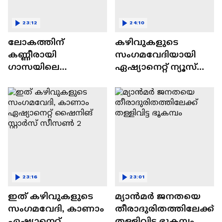
23:12
24:10
ലോകത്തിന്
കഴിവുകളുടെ
കണ്ണീരായി
സംഗമവേദിയായി
ഗാസയിലെ
ഏഷ്യാനെറ്റ് ന്യൂസ്
നിസഹായരായ
ഷൈനിങ് സ്റ്റാർസ്
കുഞ്ഞുങ്ങൾ
സീസൺ 2
23:16
23:01
ഇത് കഴിവുകളുടെ
മ്യാൻമർ ജനതയെ
സംഗമവേദി, കാണാം
തീരാദുരിതത്തിലേക്ക്
ഏഷ്യാനെറ്റ്
തള്ളിവിട്ട ഭൂകമ്പം