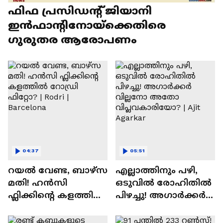
ഫിഫ പ്രസിഡന്റ് ജിയാനി
ഇൻഫാന്റിനോയ്‌ക്കെതിരെ
ഗുരുതര ആരോപണം
04:37
05:51
റയല്‍ വേണ്ട, ബാഴ്‌സ
എല്ലാത്തിനും പഴി,
മതി! ഹൻസി
ഒടുവില്‍ രോഹിതില്‍
ഫ്ലിക്കിന്റെ കളത്തില്‍
പിഴച്ചു! അഗാര്‍ക്കർ
റോഡ്രി ഫിറ്റോ? |
വില്ലനോ അതോ
Rodri | Barcelona
വിപ്ലവകാരിയോ? |