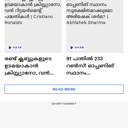
Ajit Agarkar
03:19
04:36
രണ്ട്‌ ക്ലബ്ബുകളുടെ
91 പന്തില്‍ 233
ഉടമയാകാന്‍
റണ്‍സ്! ഓപ്പണിങ്
ക്രിസ്റ്റ്യാനോ, വന്‍
സ്ഥാനം
റിട്ടയര്‍മെന്റ്‌
സുരക്ഷിതമാക്കുമോ
പദ്ധതികള്‍ | Cristiano
അഭിഷേക് ശർമ? |
READ MORE
Ronaldo
Abhishek Sharma