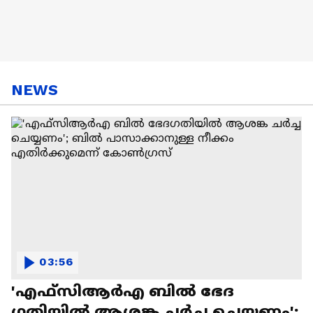
NEWS
03:56
'എഫ്സിആർഎ ബിൽ ഭേദ​
ഗതിയിൽ ആശങ്ക ചർച്ച ചെയ്യണം';