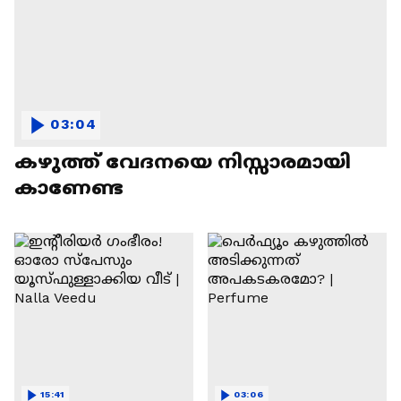
03:04
കഴുത്ത് വേദനയെ നിസ്സാരമായി
കാണേണ്ട
15:41
03:06