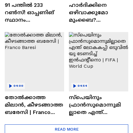
91 പന്തില്‍ 233
ഹാർദിക്കിനെ
റണ്‍സ്! ഓപ്പണിങ്
ഒഴിവാക്കുമോ
സ്ഥാനം
മുംബൈ?
സുരക്ഷിതമാക്കുമോ
ചെന്നൈയിലേക്കുള്ള
അഭിഷേക് ശർമ? |
ട്രേഡ് എളുപ്പമല്ല |
Abhishek Sharma
Hardik Pandya | CSK |
MI
04:00
04:54
തോല്‍ക്കാത്ത
സ്പെയിനും
മിലാന്‍, കീഴടങ്ങാത്ത
ഫ്രാൻസുമൊന്നുമി
ബരേസി | Franco
ല്ലാതെ എന്ത്
Baresi
ലോകകപ്പ്! ഒടുവില്‍
യു ടേണടിച്ച്
READ MORE