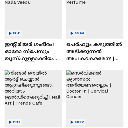
15:41
03:06
ഇന്റീരിയർ ഗംഭീരം!
പെർഫ്യൂം കഴുത്തിൽ
ഓരോ സ്‌പേസും
അടിക്കുന്നത്
യൂസ്ഫുള്ളാക്കിയ
അപകടകരമോ? |
വീട് | Nalla Veedu
Perfume
11:10
09:37