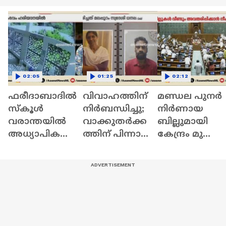
02:05
01:25
02:12
ഫരീദാബാദില്‍
വിവാഹത്തിന്
മണ്ഡല പുനർ
സ്‌കൂള്‍
നിർബന്ധിച്ചു;
നിർണായ
വരാന്തയില്‍
വാക്കുതർക്ക
ബില്ലുമായി
അധ്യാപികയെ
ത്തിന് പിന്നാലെ
കേന്ദ്രം മുന്നോട്
കുത്തിക്കൊ
നൃത്ത
;
ന്നു | Faridabad |
അധ്യാപികയെ
സഹകരിക്കില്ല
Crime News
കഴുത്തു
ന്ന് പ്രതിപക്ഷം 
ഞെരിച്ച്
Parliament
കൊലപ്പെടുത്തി