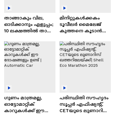
താങ്ങാകും വില,
മിനിറ്റുകൾക്കകം
ഓടിക്കാനും എളുപ്പം;
ടൂവീലർ മൈലേജ്
10 ലക്ഷത്തിൽ താഴെ
കുത്തനെ കൂടാൻ
വിലയുള്ള
ചില സൂത്രങ്ങൾ
ഓട്ടോമാറ്റിക്ക്
എസ്‍യുവികൾ
ഗുണം മാത്രമല്ല,
പരിസ്ഥിതി സൗഹൃദം
ഓട്ടോമാറ്റിക്
സൂപ്പർ എഫിഷ്യന്റ്,
കാറുകൾക്ക് ഈ
CETയുടെ ലുണാറിസ്