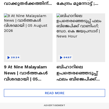
വാക്കുതർക്കത്തിന്
കേന്ദ്രം മുന്നോട്ട് ;
പിന്നാലെ നൃത്ത
സഹകരിക്കില്ലെന്ന്
അധ്യാപികയെ
പ്രതിപക്ഷം |
കഴുത്തു ഞെരിച്ച്
Parliament
കൊലപ്പെടുത്തി
20:24
04:57
9 At Nine Malayalam
ബിഹാറിലെ
News | വാർത്തകൾ
ഉപതെരഞ്ഞെടുപ്പ്
വിശദമായി | 05
ഫലം ബിജെപിക്ക്
August 2026
വാണിംഗ്; ഡോ. കെ
ജയപ്രസാദ് | News
READ MORE
Hour