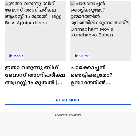
ചെയ്യാനുള്ള
രാമായണ ട്രെയിലർ
ആത്മവിശ്വാസമുണ്ടാ
എത്തി | Ramayana
യിരുന്നില്ല'
Movie
03:01
03:43
ഇതാ വരുന്നു ബിഗ്
ചാക്കോച്ചന്‍
ബോസ് അഗ്നിപരീക്ഷ
ഞെട്ടിക്കുമോ?
ആഗസ്റ്റ് 15 മുതൽ |
ഉന്മാദത്തിൽ
Bigg Boss Agnipariksha
ഒളിഞ്ഞിരിക്കുന്നതെ
ന്ത്?| Unmadham
READ MORE
Movie| Kunchacko
Boban