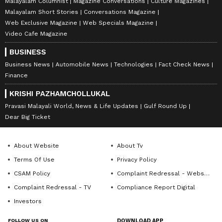
Malayalam Columnist
Magazine Conversations
Culture Magazines
Malayalam Short Stories
Conversations Magazine
Web Exclusive Magazine
Web Specials Magazine
Video Cafe Magazine
BUSINESS
Business News
Automobile News
Technologies
Fact Check News
Finance
KRISHI PAZHAMCHOLLUKAL
Pravasi Malayali World, News & Life Updates
Gulf Round Up
Dear Big Ticket
About Website
About Tv
Terms Of Use
Privacy Policy
CSAM Policy
Complaint Redressal - Website
Complaint Redressal - TV
Compliance Report Digital
Investors
FOLLOW US ON
DOWNLOAD APP