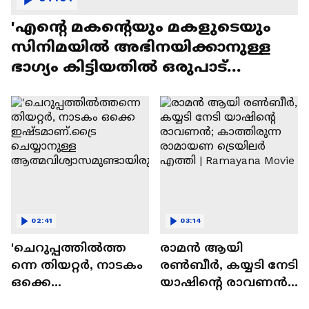
'എന്റെ മകന്റെയും മകളുടെയും
സിനിമയിൽ അഭിനയിക്കാനുള്ള
ഭാഗ്യം കിട്ടിയതിൽ ഒരുപാട്
സന്തോഷം'
02:41
03:14
'ചെറുപ്പത്തിൽത്ത
രാമന്‍ ആയി
ന്നെ തിയറ്റർ, നാടകം
രൺബീർ, കയ്യടി നേടി
ഒക്കെ
യാഷിന്റെ രാവണൻ;
ഇഷ്ടമാണ്.ട്രൈ
കാത്തിരുന്ന