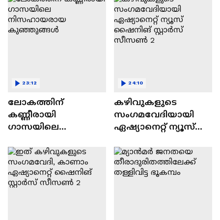
23:12
24:10
ലോകത്തിന്
കഴിവുകളുടെ
കണ്ണീരായി
സംഗമവേദിയായി
ഗാസയിലെ
ഏഷ്യാനെറ്റ് ന്യൂസ്
നിസഹായരായ
ഷൈനിങ് സ്റ്റാർസ്
കുഞ്ഞുങ്ങൾ
സീസൺ 2