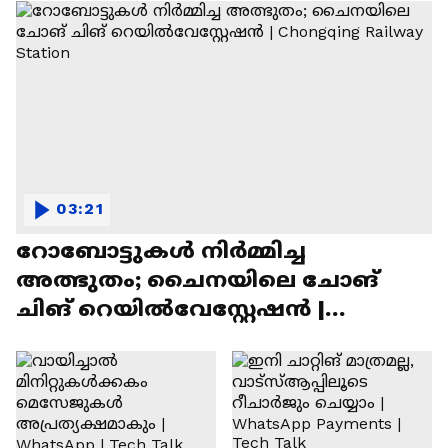
03:21
റോബോട്ടുകൾ നിർമ്മിച്ച
അത്ഭുതം; ചൈനയിലെ ചോങ്
ചിങ് റെയിൽവേസ്റ്റേഷൻ |
Chongqing Railway Station