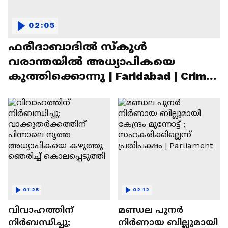
02:05
ഫരീദാബാദില്‍ സ്‌കൂള്‍
വരാന്തയില്‍ അധ്യാപികയെ
കുത്തിക്കൊന്നു | Faridabad | Crime
News
01:25
02:12
വിവാഹത്തിന്
മണ്ഡല പുനർ
നിർബന്ധിച്ചു;
നിർണായ ബില്ലുമായി