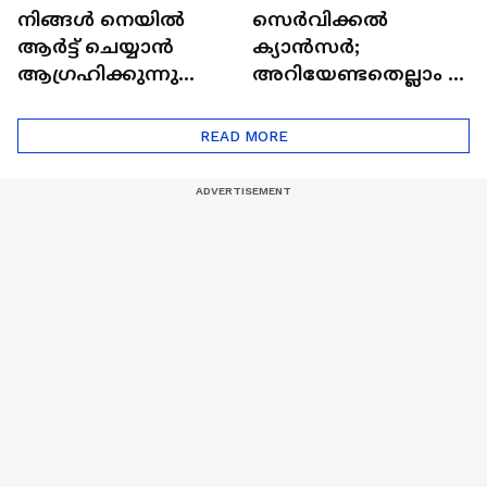
നിങ്ങൾ നെയിൽ
സെർവിക്കൽ
ആർട്ട് ചെയ്യാൻ
ക്യാൻസർ;
ആഗ്രഹിക്കുന്നുണ്ടോ
അറിയേണ്ടതെല്ലാം |
? അറിയാം
Doctor In | Cervical
ട്രെൻഡിനെക്കുറിച്ച് |
Cancer
READ MORE
Nail Art | Trends Cafe