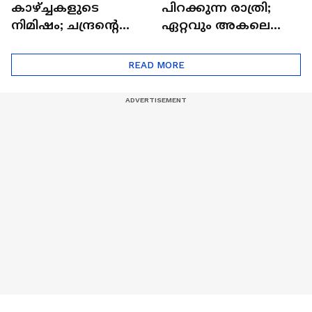
കാഴ്ച്ചകളുടെ
പിറക്കുന്ന രാത്രി;
നിമിഷം; ചന്ദ്രന്റെ
ഏറ്റവും അകലെ
മറുപുറത്തേക്കുള്ള
ആര്‍ട്ടിമെസ് 2 സംഘം
ഒറിയോണിന്റെ യാത്ര
READ MORE
ആരംഭിച്ചു