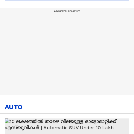
ഇൻഫന്റീനൊ | FIFA |
World Cup
AUTO