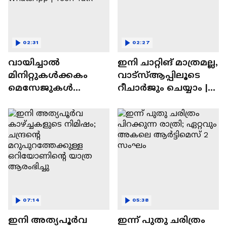
02:31
02:27
വായിച്ചാൽ
ഇനി ചാറ്റിങ് മാത്രമല്ല,
മിനിറ്റുകൾക്കകം
വാട്‌സ്‌ആപ്പിലൂടെ
മെസേജുകള്‍
റീചാർജും ചെയ്യാം |
അപ്രത്യക്ഷമാകും |
WhatsApp Payments |
WhatsApp | Tech Talk
Tech Talk
07:14
05:38
ഇനി അത്യപൂര്‍വ
ഇന്ന് പുതു ചരിത്രം