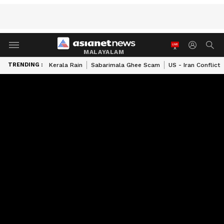
MALAYALAM
TRENDING :
Kerala Rain
Sabarimala Ghee Scam
US - Iran Conflict