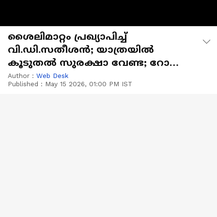
ശൈലിമാറ്റം പ്രഖ്യാപിച്ച്
വി.ഡി.സതീശൻ; യാത്രയിൽ
കൂടുതൽ സുരക്ഷാ വേണ്ട; റോഡ്
ബ്ലോക്ക് ചെയ്യരുത്
Author :
Web Desk
Published :
May 15 2026, 01:00 PM IST