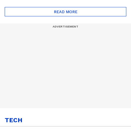
ദോഷങ്ങളും ഉണ്ട് |
ഖത്തറിലേയ്ക്ക്| Shell
Automatic Car
Eco Marathon 2025
READ MORE
TECH