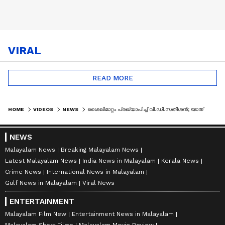
VIRAL
READ MORE
HOME
VIDEOS
NEWS
ശൈലിമാറ്റം പ്രഖ്യാപിച്ച് വി.ഡി.സതീശൻ; യാത്രയിൽ കൂടുതൽ സുരക്ഷാ വേണ്ട; റോഡ് ബ്ലോക്ക് ചെയ്യരുത്
NEWS
Malayalam News
Breaking Malayalam News
Latest Malayalam News
India News in Malayalam
Kerala News
Crime News
International News in Malayalam
Gulf News in Malayalam
Viral News
ENTERTAINMENT
Malayalam Film New
Entertainment News in Malayalam
Malayalam Short Films
Malayalam Movie Review