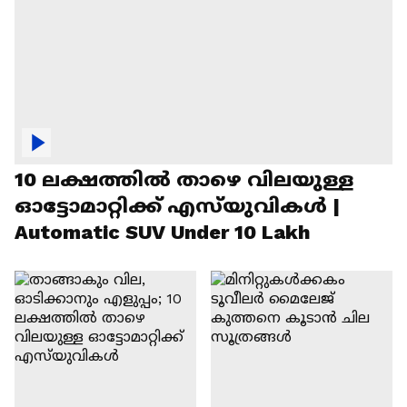
10 ലക്ഷത്തിൽ താഴെ വിലയുള്ള
ഓട്ടോമാറ്റിക്ക് എസ്‍യുവികൾ |
Automatic SUV Under 10 Lakh