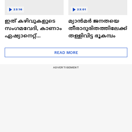
23:16
23:01
ഇത് കഴിവുകളുടെ
മ്യാൻമർ ജനതയെ
സംഗമവേദി, കാണാം
തീരാദുരിതത്തിലേക്ക്
ഏഷ്യാനെറ്റ്
തള്ളിവിട്ട ഭൂകമ്പം
ഷൈനിങ് സ്റ്റാർസ്
സീസൺ 2
READ MORE