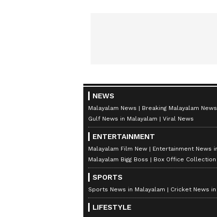
NEWS
Malayalam News
Breaking Malayalam News
Gulf News in Malayalam
Viral News
ENTERTAINMENT
Malayalam Film New
Entertainment News i
Malayalam Bigg Boss
Box Office Collectio
SPORTS
Sports News in Malayalam
Cricket News i
LIFESTYLE