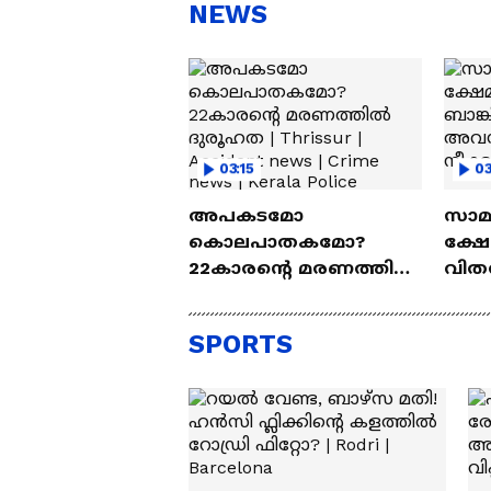
സന്തോഷം'
ആ
NEWS
ന്ന
03:15
03
അപകടമോ
സാമ
കൊലപാതകമോ?
ക്ഷേ
22കാരന്റെ മരണത്തിൽ
വിത
ദുരൂഹത | Thrissur |
മാത്
Accident news | Crime
അവസാ
SPORTS
news | Kerala Police
നീക്