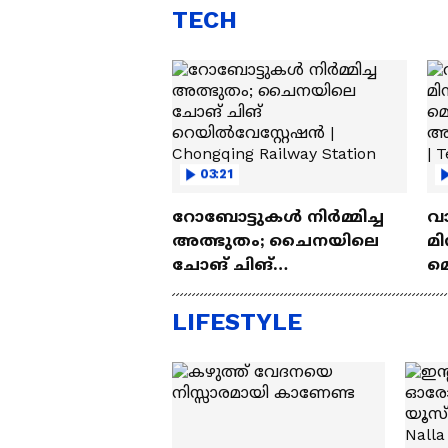
TECH
03:21
റോബോട്ടുകൾ നിർമ്മിച്ച
വ
അത്ഭുതം; ചൈനയിലെ
മി
ചോങ് ചിങ്
മ
റെയിൽവേസ്റ്റേഷൻ |
അപ
Chongqing Railway Station
Wh
LIFESTYLE