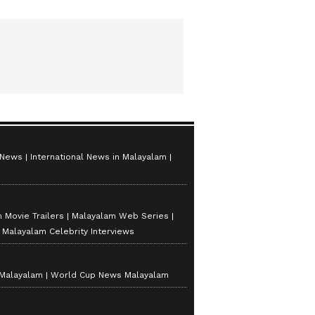
 News
International News in Malayalam
 Movie Trailers
Malayalam Web Series
Malayalam Celebrity Interviews
 Malayalam
World Cup News Malayalam