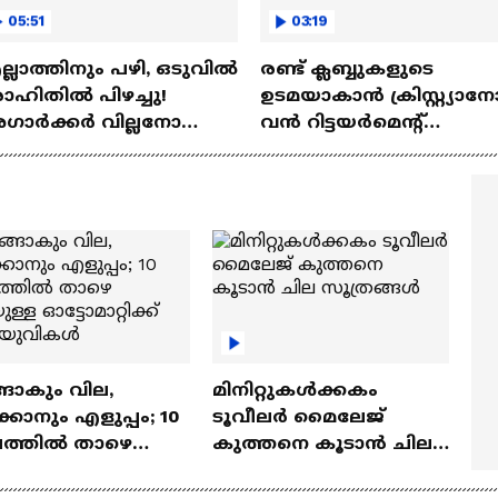
05:51
03:19
്ലാത്തിനും പഴി, ഒടുവില്‍
രണ്ട്‌ ക്ലബ്ബുകളുടെ
ഹിതില്‍ പിഴച്ചു!
ഉടമയാകാന്‍ ക്രിസ്റ്റ്യാന
ാര്‍ക്കർ വില്ലനോ
വന്‍ റിട്ടയര്‍മെന്റ്‌
തോ വിപ്ലവകാരിയോ? |
പദ്ധതികള്‍ | Cristiano
it Agarkar
Ronaldo
ങാകും വില,
മിനിറ്റുകൾക്കകം
്കാനും എളുപ്പം; 10
ടൂവീലർ മൈലേജ്
ഷത്തിൽ താഴെ
കുത്തനെ കൂടാൻ ചില
ുള്ള ഓട്ടോമാറ്റിക്ക്
സൂത്രങ്ങൾ
‍യുവികൾ