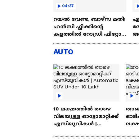
04:37
റയല്‍ വേണ്ട, ബാഴ്‌സ മതി!
എല
ഹൻസി ഫ്ലിക്കിന്റെ
രോ
കളത്തില്‍ റോഡ്രി ഫിറ്റോ?
അഗ
| Rodri | Barcelona
അ
Aj
AUTO
10 ലക്ഷത്തിൽ താഴെ
താങ്
വിലയുള്ള ഓട്ടോമാറ്റിക്ക്
ഓടിക
എസ്‍യുവികൾ |
ലക്
Automatic SUV Under 10
വിലയ
Lakh
എസ്