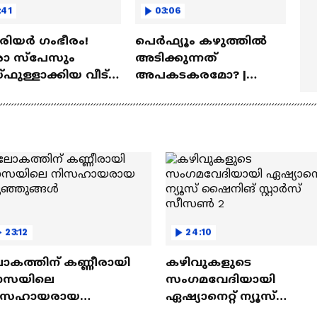
:41
03:06
ീരിയർ ഗംഭീരം!
പെർഫ്യൂം കഴുത്തിൽ
 സ്‌പേസും
അടിക്കുന്നത്
ഫുള്ളാക്കിയ വീട് |
അപകടകരമോ? |
a Veedu
Perfume
23:12
24:10
ോകത്തിന് കണ്ണീരായി
കഴിവുകളുടെ
ാസയിലെ
സംഗമവേദിയായി
ിസഹായരായ
ഏഷ്യാനെറ്റ് ന്യൂസ്
ുഞ്ഞുങ്ങൾ
ഷൈനിങ് സ്റ്റാർസ്