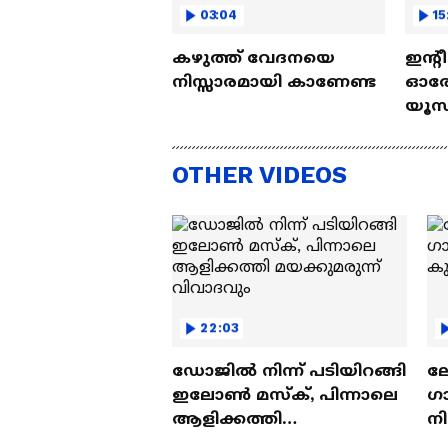
03:04
15
കഴുത്ത് വേദനയെ
ഇന്റ
നിസ്സാരമായി കാണേണ്ട
ഓരോ
യൂസ്
Nall
OTHER VIDEOS
22:03
ഡോജിൽ നിന്ന് പടിയിറങ്ങി
ല
ഇലോൺ മസ്ക്, പിന്നാലെ
ഗ
ആളിക്കത്തി
ന
മയക്കുമരുന്ന് വിവാദവും
ക