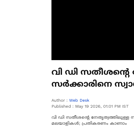
വി ഡി സതീശൻ്റെ നേതൃത്വത്തിലുള്ള
സർക്കാരിനെ സ്വ
അമേരിക്കൻ മലയ
Author :
Web Desk
കാണാം
Published :
May 19 2026, 01:01 PM IST
വി ഡി സതീശൻ്റെ നേതൃത്വത്തിലുള്ള
മലയാളികൾ; പ്രതികരണം കാണാം