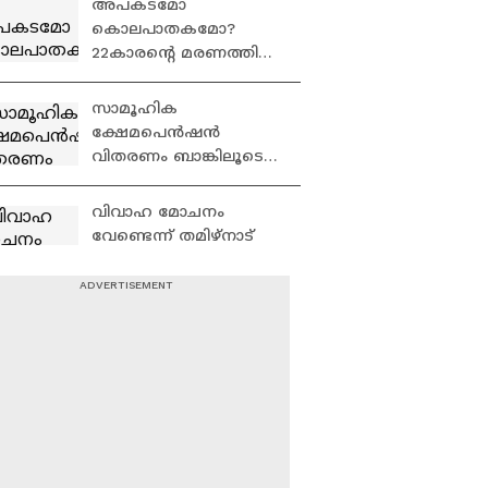
അപകടമോ
പ്രതികരണം കാണാം
കൊലപാതകമോ?
22കാരന്റെ മരണത്തിൽ
ദുരൂഹത | Thrissur |
Accident news | Crime
സാമൂഹിക
news | Kerala Police
ക്ഷേമപെന്‍ഷന്‍
വിതരണം ബാങ്കിലൂടെ
മാത്രം; പദ്ധതി
അവസാനിപ്പിക്കാന്‍
വിവാഹ മോചനം
നീക്കമെന്ന് പ്രതിപക്ഷം
വേണ്ടെന്ന് തമിഴ്നാട്
മുഖ്യമന്ത്രി വിജയ്‍യുടെ
ഭാര്യ സം​ഗീത |
Sangeetha | Actor Vijay
'ഷിജിലിന്റെ കുടുംബം
ആവശ്യപ്പെടുന്ന 10
മത്സ്യത്തൊഴിലാളികളെ
കൂടി തെരച്ചിലിൽ
ഉൾപ്പെടുത്തും'
ഒളിവിലിരിക്കുന്ന
അർജുൻ ആയങ്കി
പാലിയേക്കര ടോൾ