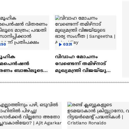
ത്മവിശ്വാസമുണ്ടായിരു
എത്തി | Ramayana Movie
ില്ല'
:50
03:31
ൂഹിക
വിവാഹ മോചനം
മപെന്‍ഷന്‍
വേണ്ടെന്ന് തമിഴ്നാട്
രണം ബാങ്കിലൂടെ
മുഖ്യമന്ത്രി വിജയ്‍യുടെ
രം; പദ്ധതി
ഭാര്യ സം​ഗീത |
നിപ്പിക്കാന്‍
Sangeetha | Actor Vijay
കമെന്ന് പ്രതിപക്ഷം