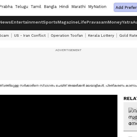
Prabha
Telugu
Tamil
Bangla
Hindi
Marathi
MyNation
Add Prefer
News
Entertainment
Sports
Magazine
Life
Pravasam
Money
Yatra
A
 Scam
US - Iran Conflict
Operation Toofan
Kerala Lottery
Gold Rat
്വത്തിലുള്ള സർക്കാരിനെ സ്വാഗതം ചെയ്ത് അമേരിക്കൻ മലയാളികൾ; പ്രതികരണം കാണാം
RELA
NO