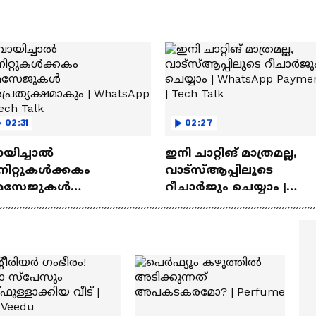
02:31
02:27
ായിച്ചാൽ
ഇനി ചാറ്റിങ് മാത്രമല്ല,
നിറ്റുകൾക്കകം
വാട്‌സ്‌ആപ്പിലൂടെ
െസേജുകള്‍
റീചാർജും ചെയ്യാം |
്രത്യക്ഷമാകും |
WhatsApp Payments | Te
atsApp | Tech Talk
Talk