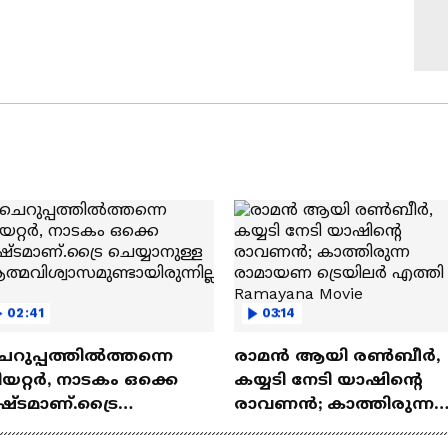
02:41
03:14
െറുപ്പത്തിൽത്തന്നെ
രാമന്‍ ആയി രൺബീർ,
യറ്റർ, നാടകം ഒക്കെ
കയ്യടി നേടി യാഷിന്റെ
ഷ്ടമാണ്.ട്രൈ
രാവണൻ; കാത്തിരുന്ന
യ്യാനുള്ള
രാമായണ ട്രെയിലർ