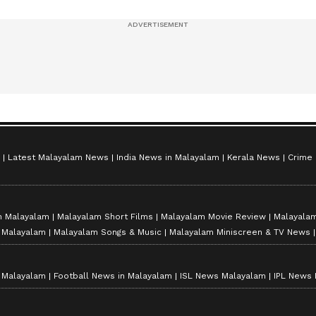
സീസൺ 2
Latest Malayalam News
India News in Malayalam
Kerala News
Crime
n Malayalam
Malayalam Short Films
Malayalam Movie Review
Malayalam
n Malayalam
Malayalam Songs & Music
Malayalam Miniscreen & TV News
n Malayalam
Football News in Malayalam
ISL News Malayalam
IPL News