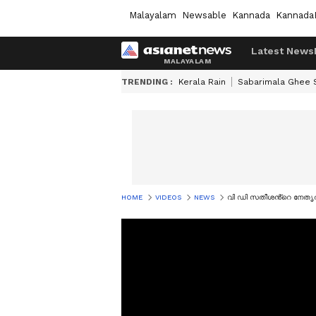
Malayalam
Newsable
Kannada
Kannada
Latest News
TRENDING :
Kerala Rain
Sabarimala Ghee
HOME
VIDEOS
NEWS
വി ഡി സതീശൻ്റെ നേതൃത