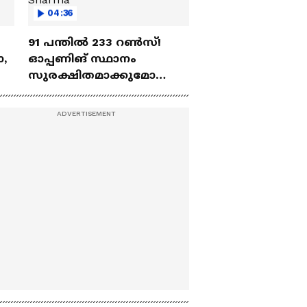
04:36
91 പന്തില്‍ 233 റണ്‍സ്!
ോ,
ഓപ്പണിങ് സ്ഥാനം
സുരക്ഷിതമാക്കുമോ
അഭിഷേക് ശർമ? |
Abhishek Sharma