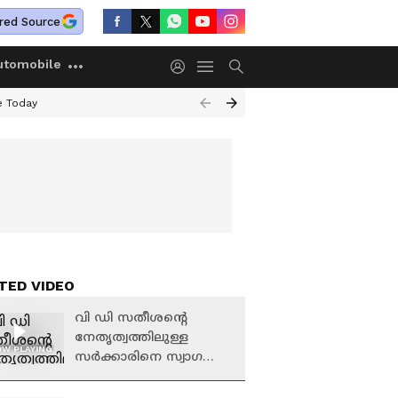
red Source
utomobile
e Today
TED VIDEO
വി ഡി സതീശൻ്റെ
നേതൃത്വത്തിലുള്ള
W PLAYING
സർക്കാരിനെ സ്വാഗതം
ചെയ്ത് അമേരിക്കൻ
മലയാളികൾ;