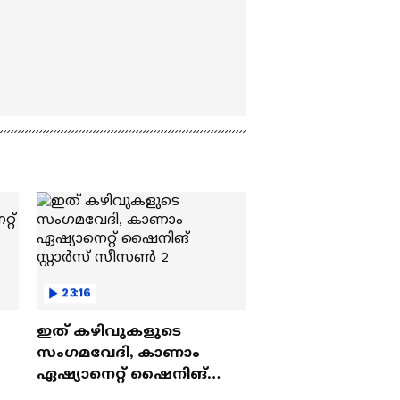
23:16
ഇത് കഴിവുകളുടെ
സംഗമവേദി, കാണാം
ഏഷ്യാനെറ്റ് ഷൈനിങ്
സ്റ്റാർസ് സീസൺ 2