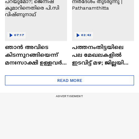
07:17
02:42
ഞാൻ അവിടെ
പത്തനംതിട്ടയിലെ
കിടന്നുറങ്ങിയെന്ന്
പല മേഖലകളിൽ
മനഃസാക്ഷി ഉള്ളവർ
ഇടവിട്ട് മഴ; ജില്ലയിൽ
പറയുമോ?; ജെനീഷ്
ജാഗ്രത നിര്‍ദേശം
കുമാറിനെതിരെ
തുടരുന്നു |
READ MORE
പി.സി വിഷ്ണുനാഥ്
Pathanamthitta