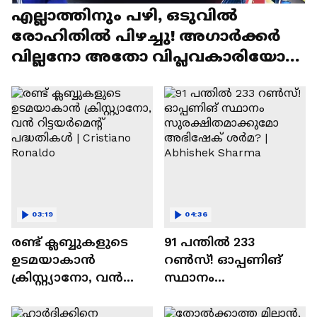
എല്ലാത്തിനും പഴി, ഒടുവില്‍
രോഹിതില്‍ പിഴച്ചു! അഗാര്‍ക്കർ
വില്ലനോ അതോ വിപ്ലവകാരിയോ? |
Ajit Agarkar
03:19
04:36
രണ്ട്‌ ക്ലബ്ബുകളുടെ
91 പന്തില്‍ 233
ഉടമയാകാന്‍
റണ്‍സ്! ഓപ്പണിങ്
ക്രിസ്റ്റ്യാനോ, വന്‍
സ്ഥാനം
റിട്ടയര്‍മെന്റ്‌
സുരക്ഷിതമാക്കുമോ
പദ്ധതികള്‍ | Cristiano
അഭിഷേക് ശർമ? |