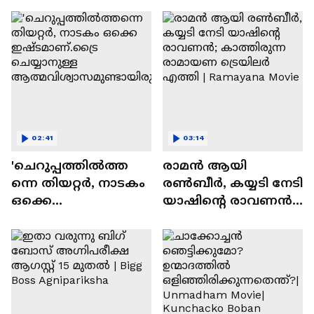
സന്തോഷം'
02:41
03:14
'ചെറുപ്പത്തിൽത്ത
രാമന്‍ ആയി
ന്നെ തിയറ്റർ, നാടകം
രൺബീർ, കയ്യടി നേടി
ഒക്കെ
യാഷിന്റെ രാവണൻ;
ഇഷ്ടമാണ്.ട്രൈ
കാത്തിരുന്ന
ചെയ്യാനുള്ള
രാമായണ ട്രെയിലർ
ആത്മവിശ്വാസമുണ്ടാ
എത്തി | Ramayana
യിരുന്നില്ല'
Movie