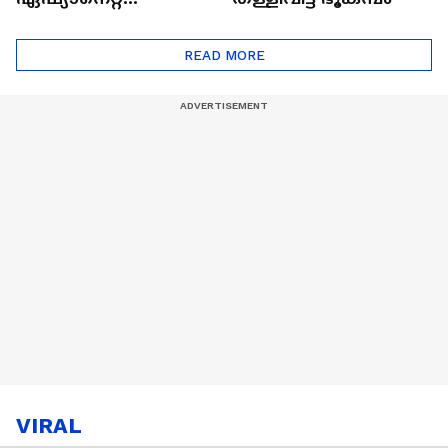
ഷൈനിങ് സ്റ്റാർസ്
സീസൺ 2
READ MORE
VIRAL