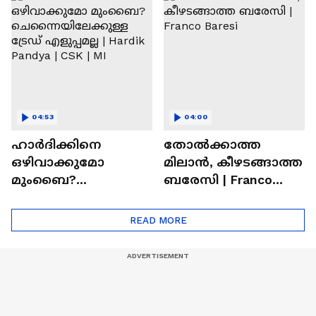
Ronaldo
Abhishek Sharma
04:53
04:00
ഹാർദിക്കിനെ
തോല്‍ക്കാത്ത
ഒഴിവാക്കുമോ
മിലാന്‍, കീഴടങ്ങാത്ത
മുംബൈ?
ബരേസി | Franco
ചെന്നൈയിലേക്കുള്ള
Baresi
ട്രേഡ് എളുപ്പമല്ല |
READ MORE
Hardik Pandya | CSK |
MI