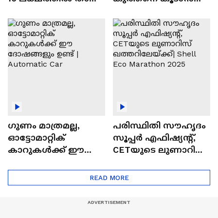
വിലയുള്ള
ചില സൂത്രങ്ങൾ
ഓട്ടോമാറ്റിക്ക്
എസ്‍യുവികൾ
ഗുണം മാത്രമല്ല,
പരിസ്ഥിതി സൗഹൃദം
ഓട്ടോമാറ്റിക്
സൂപ്പർ എഫിഷ്യന്റ്,
കാറുകൾക്ക് ഈ
CETയുടെ ലുണാറിസ്
ദോഷങ്ങളും ഉണ്ട് |
ഖത്തറിലേയ്ക്ക്| Shell
Automatic Car
Eco Marathon 2025
READ MORE