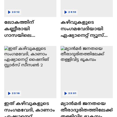
23:12
24:10
ലോകത്തിന്
കഴിവുകളുടെ
കണ്ണീരായി
സംഗമവേദിയായി
ഗാസയിലെ
ഏഷ്യാനെറ്റ് ന്യൂസ്
നിസഹായരായ
ഷൈനിങ് സ്റ്റാർസ്
കുഞ്ഞുങ്ങൾ
സീസൺ 2
23:16
23:01
ഇത് കഴിവുകളുടെ
മ്യാൻമർ ജനതയെ
സംഗമവേദി, കാണാം
തീരാദുരിതത്തിലേക്ക്
ഏഷ്യാനെറ്റ്
തള്ളിവിട്ട ഭൂകമ്പം