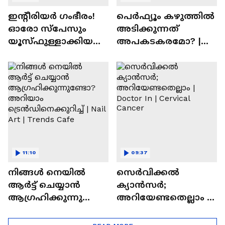
ഇന്റീരിയർ ഗംഭീരം!
പെർഫ്യൂം കഴുത്തിൽ
ഓരോ സ്‌പേസും
അടിക്കുന്നത്
യൂസ്ഫുള്ളാക്കിയ
അപകടകരമോ? |
വീട് | Nalla Veedu
Perfume
11:10
09:37
നിങ്ങൾ നെയിൽ
സെർവിക്കൽ
ആർട്ട് ചെയ്യാൻ
ക്യാൻസർ;
ആഗ്രഹിക്കുന്നുണ്ടോ
അറിയേണ്ടതെല്ലാം |
? അറിയാം
Doctor In | Cervical
ട്രെൻഡിനെക്കുറിച്ച് |
Cancer