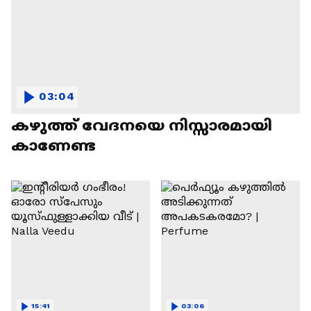
03:04
കഴുത്ത് വേദനയെ നിസ്സാരമായി
കാണേണ്ട
15:41
03:06