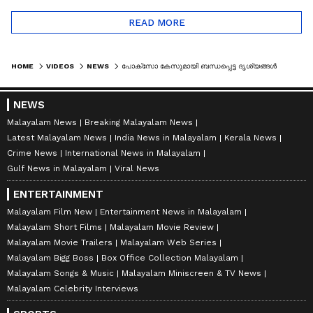
READ MORE
HOME
VIDEOS
NEWS
പോക്സോ കേസുമായി ബന്ധപ്പെട്ട ദൃശ്യങ്ങൾ പ്രചരിപ്പിക്കുമെന്ന് ഭീഷണി; യൂട്യൂബ് ചാനലുകാർ പിടിയിൽ | ADOOR
NEWS
Malayalam News
Breaking Malayalam News
Latest Malayalam News
India News in Malayalam
Kerala News
Crime News
International News in Malayalam
Gulf News in Malayalam
Viral News
ENTERTAINMENT
Malayalam Film New
Entertainment News in Malayalam
Malayalam Short Films
Malayalam Movie Review
Malayalam Movie Trailers
Malayalam Web Series
Malayalam Bigg Boss
Box Office Collection Malayalam
Malayalam Songs & Music
Malayalam Miniscreen & TV News
Malayalam Celebrity Interviews