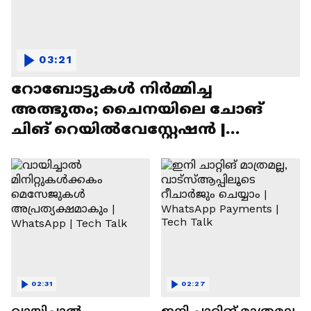
03:21
റോബോട്ടുകൾ നിർമ്മിച്ച
അത്ഭുതം; ചൈനയിലെ ചോങ്
ചിങ് റെയിൽവേസ്റ്റേഷൻ |
Chongqing Railway Station
02:31
02:27
വായിച്ചാൽ
ഇനി ചാറ്റിങ് മാത്രമല്ല,