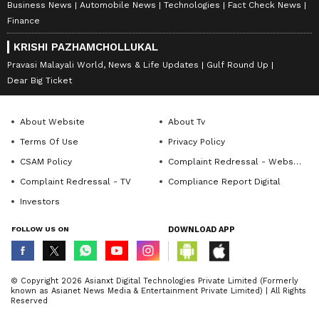
Business News
Automobile News
Technologies
Fact Check News
Finance
KRISHI PAZHAMCHOLLUKAL
Pravasi Malayali World, News & Life Updates
Gulf Round Up
Dear Big Ticket
About Website
About Tv
Terms Of Use
Privacy Policy
CSAM Policy
Complaint Redressal - Website
Complaint Redressal - TV
Compliance Report Digital
Investors
FOLLOW US ON
DOWNLOAD APP
© Copyright 2026 Asianxt Digital Technologies Private Limited (Formerly
known as Asianet News Media & Entertainment Private Limited) | All Rights
Reserved