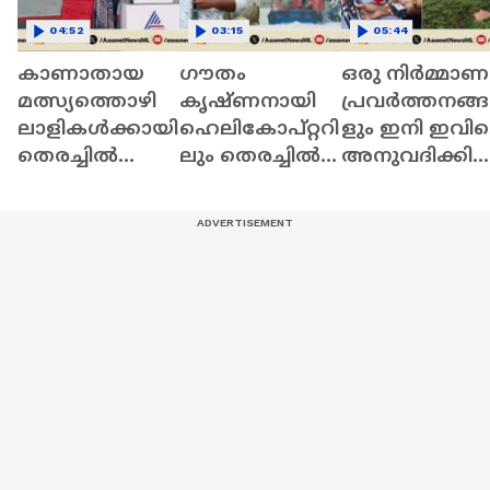
04:52
03:15
05:44
കാണാതായ
ഗൗതം
ഒരു നിര്‍മ്മാണ
മത്സ്യത്തൊഴി
കൃഷ്ണനായി
പ്രവര്‍ത്തനങ്ങ
ലാളികൾക്കായി
ഹെലികോപ്റ്ററി
ളും ഇനി ഇവിട
തെരച്ചിൽ
ലും തെരച്ചിൽ;‍‍‍
അനുവദിക്കില്ല
തുടരുന്നു;
ബോട്ടുകളിൽ
മന്ത്രി പി കെ
ദൗർഭാഗ്യകരമാ
വിവിധ
കുഞ്ഞാലിക്കു
യ സംഭവമെന്ന്
സംഘങ്ങളായി
ട്ടി
പി.സി.വിഷ്‌ണു
തിരിഞ്ഞ്
നാഥ്‌
തെരയുന്നു