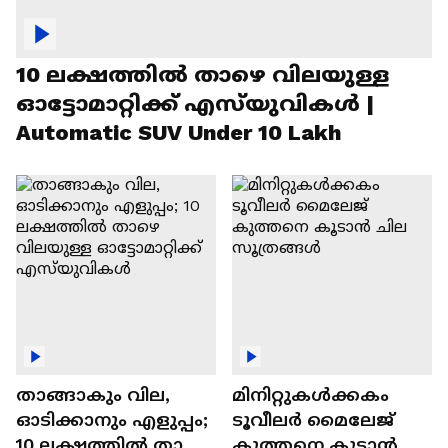
10 ലക്ഷത്തിൽ താഴെ വിലയുള്ള
ഓട്ടോമാറ്റിക്ക് എസ്‍യുവികൾ |
Automatic SUV Under 10 Lakh
താങ്ങാകും വില,
മിനിറ്റുകൾക്കകം
ഓടിക്കാനും എളുപ്പം;
ടൂവീലർ മൈലേജ്
10 ലക്ഷത്തിൽ താഴെ
കുത്തനെ കൂടാൻ