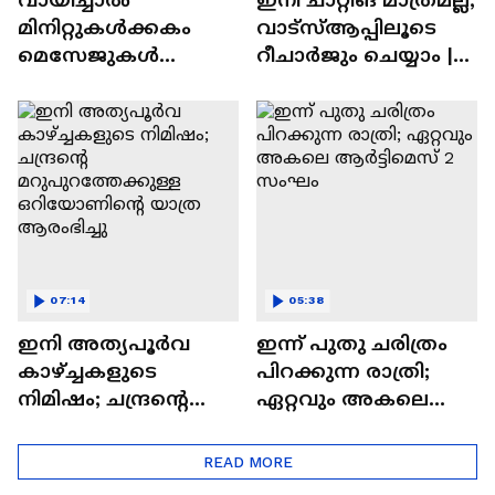
മിനിറ്റുകൾക്കകം
വാട്‌സ്‌ആപ്പിലൂടെ
മെസേജുകള്‍
റീചാർജും ചെയ്യാം |
അപ്രത്യക്ഷമാകും |
WhatsApp Payments |
WhatsApp | Tech Talk
Tech Talk
07:14
05:38
ഇനി അത്യപൂര്‍വ
ഇന്ന് പുതു ചരിത്രം
കാഴ്ച്ചകളുടെ
പിറക്കുന്ന രാത്രി;
നിമിഷം; ചന്ദ്രന്റെ
ഏറ്റവും അകലെ
മറുപുറത്തേക്കുള്ള
ആര്‍ട്ടിമെസ് 2 സംഘം
ഒറിയോണിന്റെ യാത്ര
READ MORE
ആരംഭിച്ചു