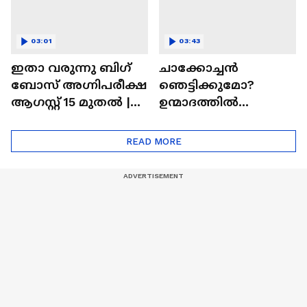
03:01
03:43
ഇതാ വരുന്നു ബിഗ്
ചാക്കോച്ചന്‍
ബോസ് അഗ്നിപരീക്ഷ
ഞെട്ടിക്കുമോ?
ആഗസ്റ്റ് 15 മുതൽ |
ഉന്മാദത്തിൽ
Bigg Boss Agnipariksha
ഒളിഞ്ഞിരിക്കുന്നതെ
ന്ത്?| Unmadham
READ MORE
Movie| Kunchacko
Boban