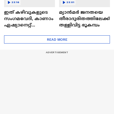
23:16
23:01
ഇത് കഴിവുകളുടെ
മ്യാൻമർ ജനതയെ
സംഗമവേദി, കാണാം
തീരാദുരിതത്തിലേക്ക്
ഏഷ്യാനെറ്റ്
തള്ളിവിട്ട ഭൂകമ്പം
ഷൈനിങ് സ്റ്റാർസ്
സീസൺ 2
READ MORE