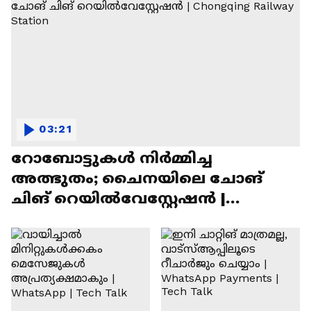
03:21
റോബോട്ടുകൾ നിർമ്മിച്ച
അത്ഭുതം; ചൈനയിലെ ചോങ്
ചിങ് റെയിൽവേസ്റ്റേഷൻ |
Chongqing Railway Station