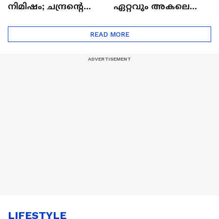
നിമിഷം; ചന്ദ്രന്റെ
ഏറ്റവും അകലെ
മറുപുറത്തേക്കുള്ള
ആര്‍ട്ടിമെസ് 2 സംഘം
ഒറിയോണിന്റെ യാത്ര
READ MORE
ആരംഭിച്ചു
LIFESTYLE