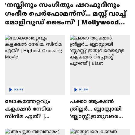
'നസ്ലിനും സംഗീതും ഷറഫുദീനും
ഗംഭീര പെർഫോമൻസ്... മസ്റ്റ് വാച്ച്
മോളിവുഡ് ടൈംസ്' | Mollywood
Times
02:47
01:54
ലോകത്തേറ്റവും
പക്കാ ആക്ഷൻ
കളക്ഷൻ നേടിയ
ത്രില്ലർ... ബ്ലാസ്റ്റായി
സിനിമ ഏത്? |
'ബ്ലാസ്റ്റ്',ഇതുവരെയു
Highest Grossing
ള്ള കളക്ഷൻ
Movie
റിപ്പോർട്ട് പുറത്ത് |