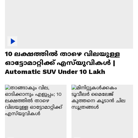
10 ലക്ഷത്തിൽ താഴെ വിലയുള്ള
ഓട്ടോമാറ്റിക്ക് എസ്‍യുവികൾ |
Automatic SUV Under 10 Lakh