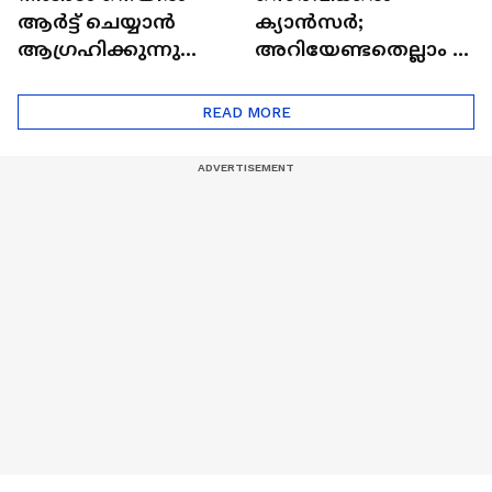
ആർട്ട് ചെയ്യാൻ
ക്യാൻസർ;
ആഗ്രഹിക്കുന്നുണ്ടോ
അറിയേണ്ടതെല്ലാം |
? അറിയാം
Doctor In | Cervical
ട്രെൻഡിനെക്കുറിച്ച് |
Cancer
READ MORE
Nail Art | Trends Cafe