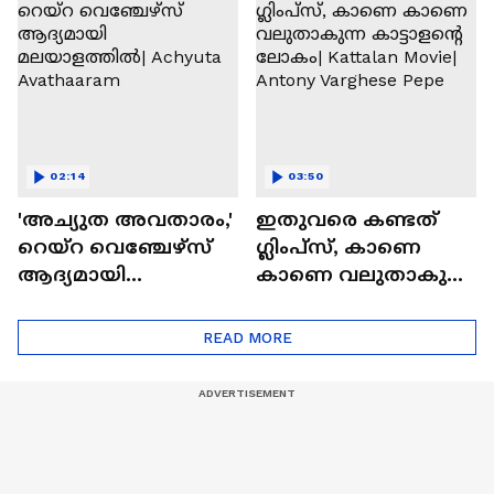
Blast
02:14
03:50
'അച്യുത അവതാരം,'
ഇതുവരെ കണ്ടത്
റെയ്റ വെഞ്ചേഴ്‌സ്
ഗ്ലിംപ്സ്, കാണെ
ആദ്യമായി
കാണെ വലുതാകുന്ന
മലയാളത്തിൽ|
കാട്ടാളൻ്റെ ലോകം|
Achyuta Avathaaram
Kattalan Movie|
READ MORE
Antony Varghese Pepe