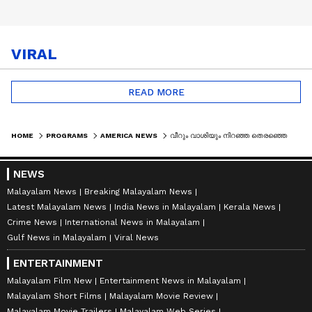
VIRAL
READ MORE
HOME
PROGRAMS
AMERICA NEWS
വീറും വാശിയും നിറഞ്ഞ തെരഞ്ഞെടുപ്പ് പോരാട്ടം; അധികാര കൈമാറ്റത്തിനൊരുങ്ങി അമേരിക്ക
NEWS
Malayalam News
Breaking Malayalam News
Latest Malayalam News
India News in Malayalam
Kerala News
Crime News
International News in Malayalam
Gulf News in Malayalam
Viral News
ENTERTAINMENT
Malayalam Film New
Entertainment News in Malayalam
Malayalam Short Films
Malayalam Movie Review
Malayalam Movie Trailers
Malayalam Web Series