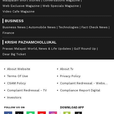
Malayalam Short Stories
Conversations Magazine
Web Exclusive Magazine
Web Specials Magazine
Video Cafe Magazine
BUSINESS
Business News
Automobile News
Technologies
Fact Check News
Finance
KRISHI PAZHAMCHOLLUKAL
Pravasi Malayali World, News & Life Updates
Gulf Round Up
Dear Big Ticket
About Website
About Tv
Terms Of Use
Privacy Policy
CSAM Policy
Complaint Redressal - Website
Complaint Redressal - TV
Compliance Report Digital
Investors
FOLLOW US ON
DOWNLOAD APP