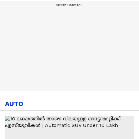
വളപട്ടണം
AUTO