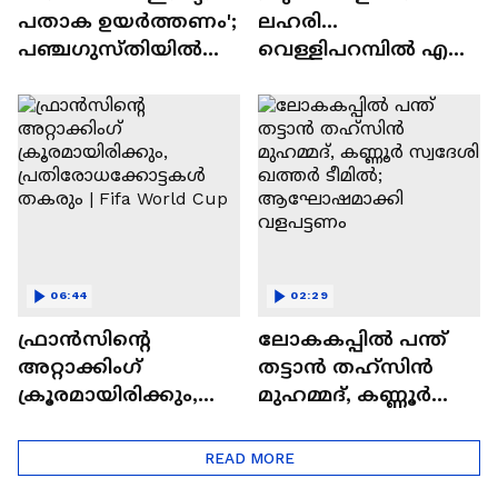
പതാക ഉയർത്തണം';
ലഹരി...
പഞ്ച​ഗുസ്തിയിൽ
വെള്ളിപറമ്പിൽ എല്ലാ
വിജയ​ഗാഥയുമായി
ടീമുകളുടെയും
ഈ കാസർ‌​
ആരാധക സം​ഗമം,
കോടുകാർ
കൂടെ ഫാൻസ്
ഷോയും
06:44
02:29
ഫ്രാന്‍സിന്റെ
ലോകകപ്പിൽ പന്ത്
അറ്റാക്കിംഗ്‌
തട്ടാൻ തഹ്സിന്‍
ക്രൂരമായിരിക്കും,
മുഹമ്മദ്, കണ്ണൂർ
പ്രതിരോധക്കോട്ടക
സ്വദേശി ഖത്തർ
ള്‍ തകരും | Fifa World
ടീമിൽ;
READ MORE
Cup
ആഘോഷമാക്കി