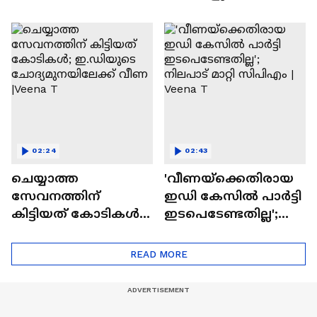
കനത്ത നാശനഷ്ടം;
ഹാജരാകാൻ
വീടുകളും
നിർദേശം | Veena T |
കെട്ടിടങ്ങളും
Monthly Quota Case
തകർന്നു
02:24
02:43
ചെയ്യാത്ത
'വീണയ്‌ക്കെതിരായ
സേവനത്തിന്
ഇഡി കേസിൽ പാർട്ടി
കിട്ടിയത് കോടികൾ;
ഇടപെടേണ്ടതില്ല';
ഇ.ഡിയുടെ
നിലപാട് മാറ്റി
ചോദ്യമുനയിലേക്ക്
സിപിഎം | Veena T
READ MORE
വീണ |Veena T