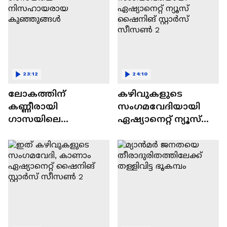
23:12
24:10
ലോകത്തിന്
കഴിവുകളുടെ
കണ്ണീരായി
സംഗമവേദിയായി
ഗാസയിലെ
ഏഷ്യാനെറ്റ് ന്യൂസ്
നിസഹായരായ
ഷൈനിങ് സ്റ്റാർസ്
കുഞ്ഞുങ്ങൾ
സീസൺ 2