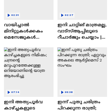
02:31
02:27
വായിച്ചാൽ
ഇനി ചാറ്റിങ് മാത്രമല്ല,
മിനിറ്റുകൾക്കകം
വാട്‌സ്‌ആപ്പിലൂടെ
മെസേജുകള്‍
റീചാർജും ചെയ്യാം |
അപ്രത്യക്ഷമാകും |
WhatsApp Payments |
WhatsApp | Tech Talk
Tech Talk
07:14
05:38
ഇനി അത്യപൂര്‍വ
ഇന്ന് പുതു ചരിത്രം
കാഴ്ച്ചകളുടെ
പിറക്കുന്ന രാത്രി;