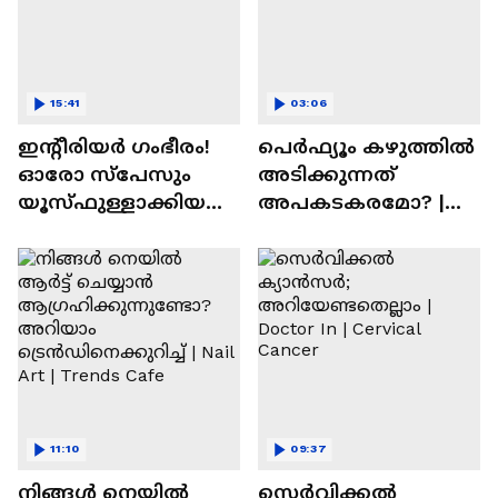
15:41
03:06
ഇന്റീരിയർ ഗംഭീരം!
പെർഫ്യൂം കഴുത്തിൽ
ഓരോ സ്‌പേസും
അടിക്കുന്നത്
യൂസ്ഫുള്ളാക്കിയ
അപകടകരമോ? |
വീട് | Nalla Veedu
Perfume
11:10
09:37
നിങ്ങൾ നെയിൽ
സെർവിക്കൽ