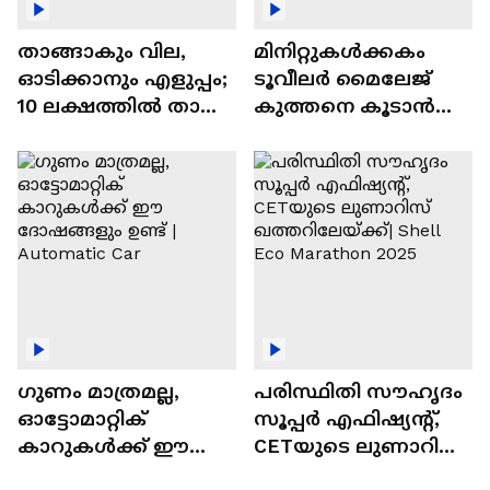
താങ്ങാകും വില,
മിനിറ്റുകൾക്കകം
ഓടിക്കാനും എളുപ്പം;
ടൂവീലർ മൈലേജ്
10 ലക്ഷത്തിൽ താഴെ
കുത്തനെ കൂടാൻ
വിലയുള്ള
ചില സൂത്രങ്ങൾ
ഓട്ടോമാറ്റിക്ക്
എസ്‍യുവികൾ
ഗുണം മാത്രമല്ല,
പരിസ്ഥിതി സൗഹൃദം
ഓട്ടോമാറ്റിക്
സൂപ്പർ എഫിഷ്യന്റ്,
കാറുകൾക്ക് ഈ
CETയുടെ ലുണാറിസ്
ദോഷങ്ങളും ഉണ്ട് |
ഖത്തറിലേയ്ക്ക്| Shell