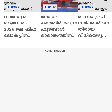
20:38
21:47
20:32
വാനോളം
ലോകം
രണ്ടാം ട്രംപ്
ആവേശം...
കാത്തിരിക്കുന്ന
സർക്കാരിനെ
2026 ലെ ഫിഫ
ഫുട്ബാൾ
തിരായ
ലോകപ്പിന്
മാമാങ്കത്തിന്
വിധിയെഴുത്ത
തുടക്കം,
ഇനി
കുമോ
ഇറാൻ യുദ്ധം
ദിവസങ്ങൾ
നവംബറിലെ
നിയന്ത്രിക്കാൻ
മാത്രം,
തെരഞ്ഞെടുപ്പ
ലക്ഷ്യമിട്ട്
നാസയുടെ
? കാണാം
യുഎസ്
മൂണ്‍ ബേസ്
അമേരിക്ക 
ജനപ്രധിനിധിസ
പദ്ധതി
ആഴ്ച
ഭയിൽ പ്രമേയം
മുന്നോട്ട്:
പാസായി;
കാണാം
കാണാം
അമേരിക്ക ഈ
അമേരിക്ക ഈ
ആഴ്ച്ച
ആഴ്ച