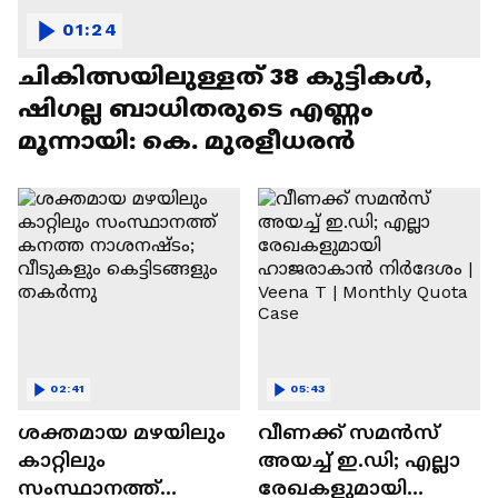
01:24
ചികിത്സയിലുള്ളത് 38 കുട്ടികൾ,
ഷിഗല്ല ബാധിതരുടെ എണ്ണം
മൂന്നായി: കെ. മുരളീധരൻ
02:41
05:43
ശക്തമായ മഴയിലും
വീണക്ക് സമൻസ്
കാറ്റിലും
അയച്ച് ഇ.ഡി; എല്ലാ
സംസ്ഥാനത്ത്
രേഖകളുമായി