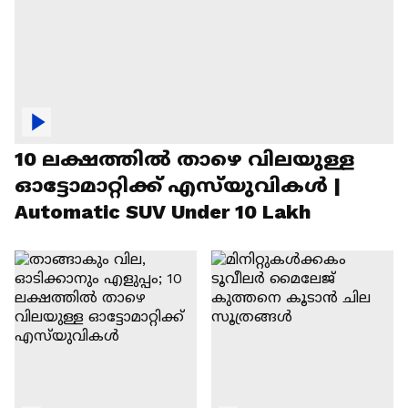
10 ലക്ഷത്തിൽ താഴെ വിലയുള്ള
ഓട്ടോമാറ്റിക്ക് എസ്‍യുവികൾ |
Automatic SUV Under 10 Lakh