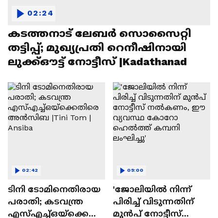
02:24
കടത്തനാട് ലേബർ സൊസൈറ്റി
തട്ടിപ്പ്; മുഖ്യപ്രതി റെനീഷിനായി
ലുക്ക്ഔട്ട് നോട്ടീസ് |Kadathanad
02:42
09:00
ടിനി ടോമിനെതിരായ
'ജോലിയിൽ നിന്ന്
പരാതി; കടവന്ത്ര
പിരിച്ച് വിടുന്നതിന്
എസ്എച്ച്ഒയ്ക്കെതി
മുൻപ് നോട്ടീസ്