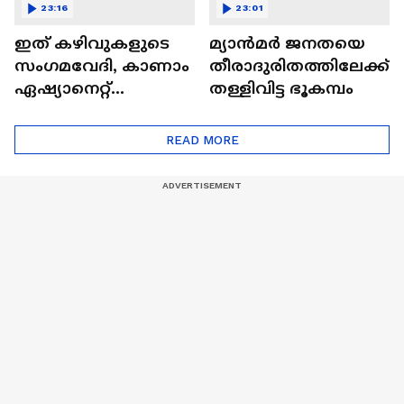
23:16
23:01
ഇത് കഴിവുകളുടെ
മ്യാൻമർ ജനതയെ
സംഗമവേദി, കാണാം
തീരാദുരിതത്തിലേക്ക്
ഏഷ്യാനെറ്റ്
തള്ളിവിട്ട ഭൂകമ്പം
ഷൈനിങ് സ്റ്റാർസ്
സീസൺ 2
READ MORE