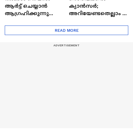
ആർട്ട് ചെയ്യാൻ
ക്യാൻസർ;
ആഗ്രഹിക്കുന്നുണ്ടോ
അറിയേണ്ടതെല്ലാം |
? അറിയാം
Doctor In | Cervical
ട്രെൻഡിനെക്കുറിച്ച് |
Cancer
READ MORE
Nail Art | Trends Cafe