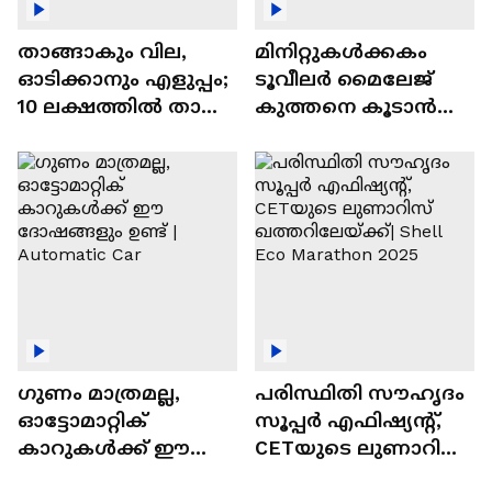
താങ്ങാകും വില,
മിനിറ്റുകൾക്കകം
ഓടിക്കാനും എളുപ്പം;
ടൂവീലർ മൈലേജ്
10 ലക്ഷത്തിൽ താഴെ
കുത്തനെ കൂടാൻ
വിലയുള്ള
ചില സൂത്രങ്ങൾ
ഓട്ടോമാറ്റിക്ക്
എസ്‍യുവികൾ
ഗുണം മാത്രമല്ല,
പരിസ്ഥിതി സൗഹൃദം
ഓട്ടോമാറ്റിക്
സൂപ്പർ എഫിഷ്യന്റ്,
കാറുകൾക്ക് ഈ
CETയുടെ ലുണാറിസ്
ദോഷങ്ങളും ഉണ്ട് |
ഖത്തറിലേയ്ക്ക്| Shell