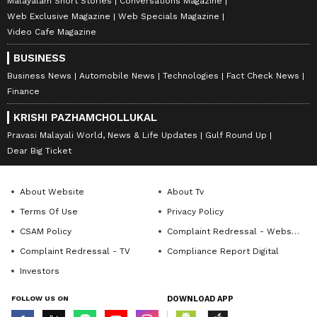
Malayalam Short Stories
Conversations Magazine
Web Exclusive Magazine
Web Specials Magazine
Video Cafe Magazine
BUSINESS
Business News
Automobile News
Technologies
Fact Check News
Finance
KRISHI PAZHAMCHOLLUKAL
Pravasi Malayali World, News & Life Updates
Gulf Round Up
Dear Big Ticket
About Website
About Tv
Terms Of Use
Privacy Policy
CSAM Policy
Complaint Redressal - Website
Complaint Redressal - TV
Compliance Report Digital
Investors
FOLLOW US ON
DOWNLOAD APP