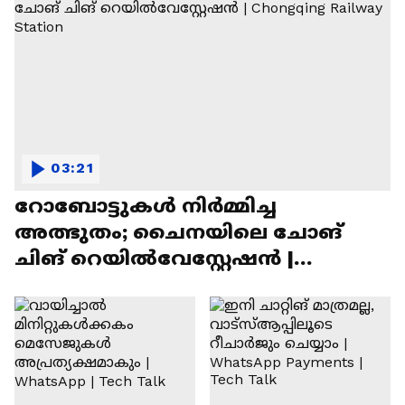
03:21
റോബോട്ടുകൾ നിർമ്മിച്ച
അത്ഭുതം; ചൈനയിലെ ചോങ്
ചിങ് റെയിൽവേസ്റ്റേഷൻ |
Chongqing Railway Station