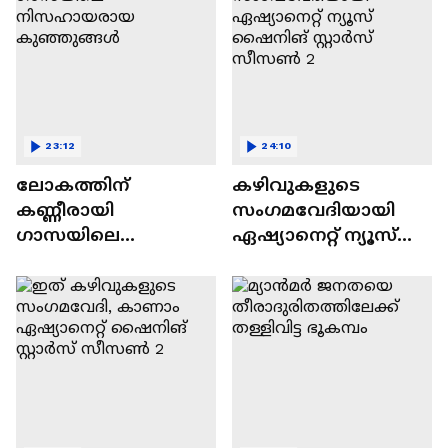
23:12
24:10
ലോകത്തിന്
കഴിവുകളുടെ
കണ്ണീരായി
സംഗമവേദിയായി
ഗാസയിലെ
ഏഷ്യാനെറ്റ് ന്യൂസ്
നിസഹായരായ
ഷൈനിങ് സ്റ്റാർസ്
കുഞ്ഞുങ്ങൾ
സീസൺ 2