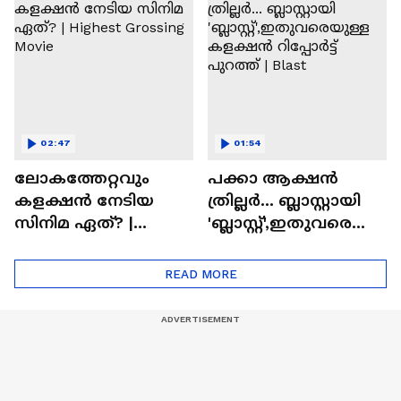
'അമ്മമ്മ' ഡോളി
Times
ജൂൺ | Balan
02:47
01:54
ലോകത്തേറ്റവും
പക്കാ ആക്ഷൻ
കളക്ഷൻ നേടിയ
ത്രില്ലർ... ബ്ലാസ്റ്റായി
സിനിമ ഏത്? |
'ബ്ലാസ്റ്റ്',ഇതുവരെയു
Highest Grossing
ള്ള കളക്ഷൻ
Movie
റിപ്പോർട്ട് പുറത്ത് |
READ MORE
Blast