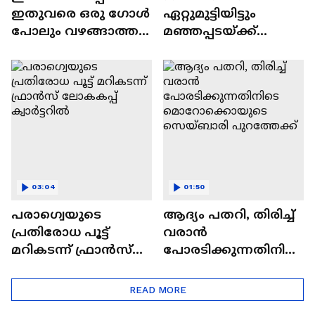
ഇതുവരെ ഒരു ഗോൾ
ഏറ്റുമുട്ടിയിട്ടും
പോലും വഴങ്ങാത്ത
മഞ്ഞപ്പടയ്ക്ക്
ടീം ഏതെന്ന്
കീഴടക്കാൻ
അറിയാമോ?
കഴിയാത്ത ടീം;
ബ്രസീലിന് ഇന്ന്
നോർവേ കടമ്പ
03:04
01:50
പരാഗ്വെയുടെ
ആദ്യം പതറി, തിരിച്ച്
പ്രതിരോധ പൂട്ട്
വരാൻ
മറികടന്ന് ഫ്രാൻസ്
പോരടിക്കുന്നതിനിടെ
ലോകകപ്പ് ക്വാർട്ടറിൽ
മൊറോക്കൊയുടെ
സെയ്ബാരി
READ MORE
പുറത്തേക്ക്