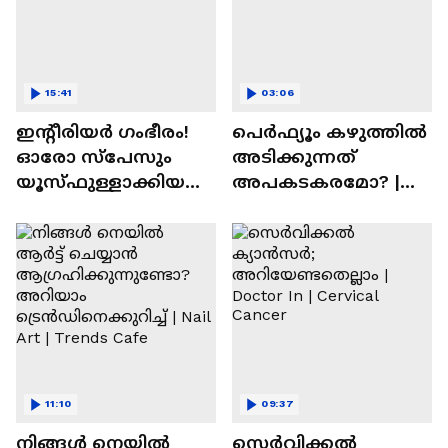
15:41
03:06
ഇന്റീരിയർ ഗംഭീരം!
പെർഫ്യൂം കഴുത്തിൽ
ഓരോ സ്‌പേസും
അടിക്കുന്നത്
യൂസ്ഫുള്ളാക്കിയ
അപകടകരമോ? |
വീട് | Nalla Veedu
Perfume
11:10
09:37
നിങ്ങൾ നെയിൽ
സെർവിക്കൽ