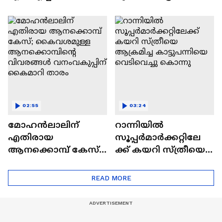
രെ അൻസിബ |Tini
നൽകണം, ഈ
Tom | Ansiba
വ്യവസ്ഥ കോറോ
ഹെൽത്ത് കമ്പനി
ലംഘിച്ചു'
02:55
03:24
മോഹൻലാലിന്
റാന്നിയിൽ
എതിരായ
സൂപ്പർമാർക്കറ്റിലേ
ആനക്കൊമ്പ് കേസ്;
ക്ക് കയറി സ്ത്രീയെ
കൈവശമുള്ള
ആക്രമിച്ച
ആനക്കൊമ്പിൻ്റെ
കാട്ടുപന്നിയെ
READ MORE
വിവരങ്ങൾ
വെടിവെച്ചു കൊന്നു
വനംവകുപ്പിന്
കൈമാറി താരം