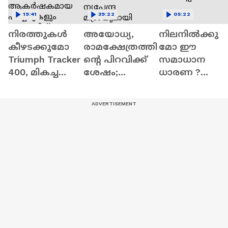
19:41
39:22
05:22
നിരത്തുകള്‍
അയോധ്യ,
നിലനില്‍ക്കു
കീഴടക്കുമോ
രാമക്ഷേത്രത്തി
മോ ഈ
Triumph Tracker
ന്റെ പിറവിക്ക്
സമാധാന
400, മികച്ച
ശേഷം;
ധാരണ ?
പെര്‍ഫോമ
പ്രോജക്ട്
അതോ വെറു
ന്‍സും
ചെയർമാൻ
രക്ഷപ്പെടലോ 
ആകര്‍ഷകമാ
നൃപേന്ദ്ര
യ ഫീച്ചറുകളും
മിശ്രയുമായി
സമ്മാനിച്ച് BMW
പ്രത്യേക
X6 M60i
അഭിമുഖം |
രാജേഷ് കൽറ