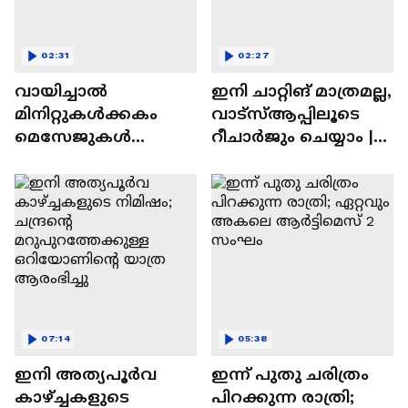
02:31
02:27
വായിച്ചാൽ
ഇനി ചാറ്റിങ് മാത്രമല്ല,
മിനിറ്റുകൾക്കകം
വാട്‌സ്‌ആപ്പിലൂടെ
മെസേജുകള്‍
റീചാർജും ചെയ്യാം |
അപ്രത്യക്ഷമാകും |
WhatsApp Payments |
WhatsApp | Tech Talk
Tech Talk
07:14
05:38
ഇനി അത്യപൂര്‍വ
ഇന്ന് പുതു ചരിത്രം
കാഴ്ച്ചകളുടെ
പിറക്കുന്ന രാത്രി;