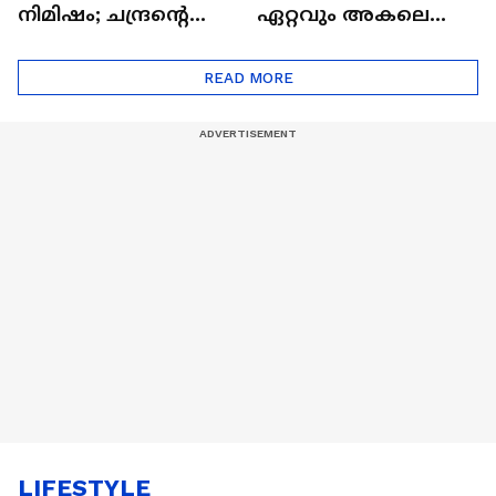
നിമിഷം; ചന്ദ്രന്റെ
ഏറ്റവും അകലെ
മറുപുറത്തേക്കുള്ള
ആര്‍ട്ടിമെസ് 2 സംഘം
ഒറിയോണിന്റെ യാത്ര
READ MORE
ആരംഭിച്ചു
LIFESTYLE