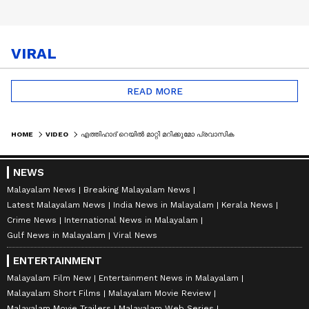
VIRAL
READ MORE
HOME
VIDEO
എത്തിഹാദ് റെയില്‍ മാറ്റി മറിക്കുമോ പ്രവാസികളുടെ യാത്രയെ? ഫുജൈറ - അബുദാബി റൂട്ടിലെ യാത്രാനുഭവം
NEWS
Malayalam News
Breaking Malayalam News
Latest Malayalam News
India News in Malayalam
Kerala News
Crime News
International News in Malayalam
Gulf News in Malayalam
Viral News
ENTERTAINMENT
Malayalam Film New
Entertainment News in Malayalam
Malayalam Short Films
Malayalam Movie Review
Malayalam Movie Trailers
Malayalam Web Series