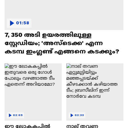
01:58
7, 350 അടി ഉയരത്തിലുള്ള
സ്റ്റേഡിയം; 'അസ്‌ടെക്ക' എന്ന
കടമ്പ ഇംഗ്ലണ്ട് എങ്ങനെ കടക്കും?
02:09
02:33
ഈ ലോകകപ്പിൽ
നാല് തവണ