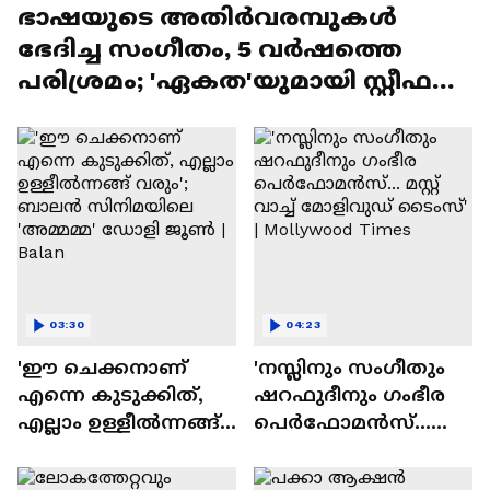
ഭാഷയുടെ അതിർവരമ്പുകൾ
ഭേദിച്ച സംഗീതം, 5 വർഷത്തെ
പരിശ്രമം; 'ഏകത'യുമായി സ്റ്റീഫൻ
ദേവസി| Stephen Devassy
03:30
04:23
'ഈ ചെക്കനാണ്
'നസ്ലിനും സംഗീതും
എന്നെ കുടുക്കിത്,
ഷറഫുദീനും ഗംഭീര
എല്ലാം ഉള്ളീൽന്നങ്ങ്
പെർഫോമൻസ്...
വരും'; ബാലൻ
മസ്റ്റ് വാച്ച് മോളിവുഡ്
സിനിമയിലെ
ടൈംസ്' | Mollywood