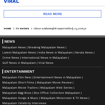
VIRAL
READ MORE
HOME
TV SHOWS
വിദേശ രാജ്യങ്ങളിൽ ഭക്ഷണത്തിന്റെ ഗൃഹാതുരത്വമുണർത്തി വിജയം കൊയ്‌ത് 'ഫ്ളേവർ നെസ്റ്റ്'
NEWS
Malayalam News
Breaking Malayalam News
Latest Malayalam News
India News in Malayalam
Kerala News
Crime News
International News in Malayalam
Gulf News in Malayalam
Viral News
ENTERTAINMENT
Malayalam Film New
Entertainment News in Malayalam
Malayalam Short Films
Malayalam Movie Review
Malayalam Movie Trailers
Malayalam Web Series
Malayalam Bigg Boss
Box Office Collection Malayalam
Malayalam Songs & Music
Malayalam Miniscreen & TV News
Malayalam Celebrity Interviews