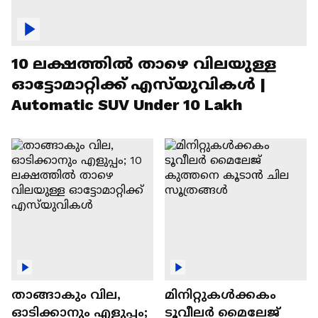
10 ലക്ഷത്തിൽ താഴെ വിലയുള്ള
ഓട്ടോമാറ്റിക്ക് എസ്‍യുവികൾ |
Automatic SUV Under 10 Lakh
താങ്ങാകും വില,
മിനിറ്റുകൾക്കകം
ഓടിക്കാനും എളുപ്പം;
ടൂവീലർ മൈലേജ്