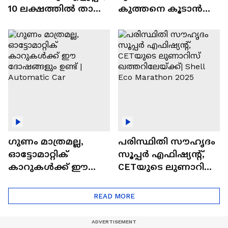
10 ലക്ഷത്തിൽ താഴെ
കുത്തനെ കൂടാൻ
വിലയുള്ള
ചില സൂത്രങ്ങൾ
ഓട്ടോമാറ്റിക്ക്
എസ്‍യുവികൾ
ഗുണം മാത്രമല്ല,
പരിസ്ഥിതി സൗഹൃദം
ഓട്ടോമാറ്റിക്
സൂപ്പർ എഫിഷ്യന്റ്,
കാറുകൾക്ക് ഈ
CETയുടെ ലുണാറിസ്
ദോഷങ്ങളും ഉണ്ട് |
ഖത്തറിലേയ്ക്ക്| Shell
Automatic Car
Eco Marathon 2025
READ MORE