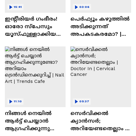
15:41
03:06
ഇന്റീരിയർ ഗംഭീരം!
പെർഫ്യൂം കഴുത്തിൽ
ഓരോ സ്‌പേസും
അടിക്കുന്നത്
യൂസ്ഫുള്ളാക്കിയ
അപകടകരമോ? |
വീട് | Nalla Veedu
Perfume
11:10
09:37
നിങ്ങൾ നെയിൽ
സെർവിക്കൽ
ആർട്ട് ചെയ്യാൻ
ക്യാൻസർ;
ആഗ്രഹിക്കുന്നുണ്ടോ
അറിയേണ്ടതെല്ലാം |
? അറിയാം
Doctor In | Cervical