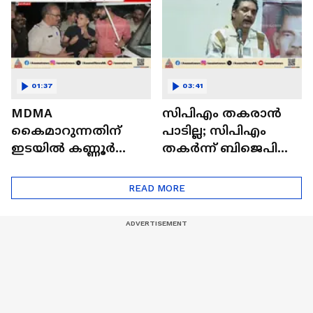
01:37
03:41
MDMA
സിപിഎം തകരാന്‍
കെെമാറുന്നതിന്
പാടില്ല; സിപിഎം
ഇടയിൽ കണ്ണൂർ
തകര്‍ന്ന് ബിജെപി
സ്വദേശികളായ
വളരുന്നത്
യുവാക്കൾ
കേരളത്തിന്
READ MORE
അറസ്റ്റിൽ
നല്ലതല്ലെന്ന് ഷിബു
ബേബി ജോണ്‍