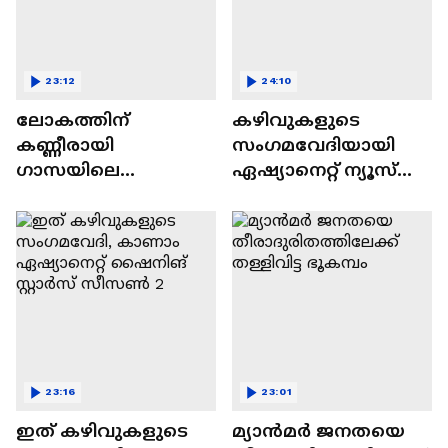
23:12
24:10
ലോകത്തിന്
കഴിവുകളുടെ
കണ്ണീരായി
സംഗമവേദിയായി
ഗാസയിലെ
ഏഷ്യാനെറ്റ് ന്യൂസ്
നിസഹായരായ
ഷൈനിങ് സ്റ്റാർസ്
കുഞ്ഞുങ്ങൾ
സീസൺ 2
23:16
23:01
ഇത് കഴിവുകളുടെ
മ്യാൻമർ ജനതയെ