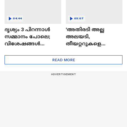
04:44
05:07
ദൃശ്യം 3 പിറന്നാൾ
'അതിരടി അല്ല
സമ്മാനം പോലെ;
അലയടി,
വിശേഷങ്ങൾ
തീയറ്ററുകളെ
പങ്കുവച്ച് മീനയും
ഇളക്കിമറിച്ച് ചിത്രം'|
മോഹൻലാലും
Athiradi Movie| Basil
READ MORE
Joseph| Tovino
Thomas