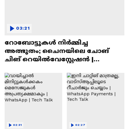
03:21
റോബോട്ടുകൾ നിർമ്മിച്ച
അത്ഭുതം; ചൈനയിലെ ചോങ്
ചിങ് റെയിൽവേസ്റ്റേഷൻ |
Chongqing Railway Station
02:31
02:27