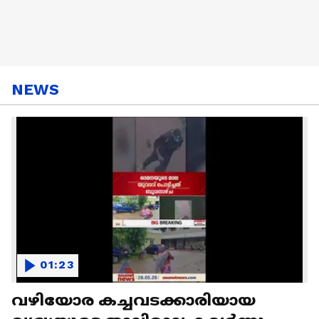
NEWS
01:23
വഴിയോര കച്ചവടക്കാരിയായ