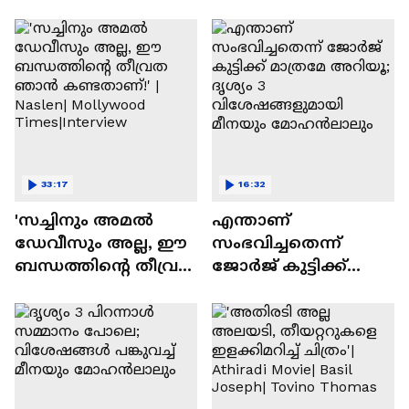
Varghese Pepe
33:17
16:32
'സച്ചിനും അമൽ
എന്താണ്
ഡേവീസും അല്ല, ഈ
സംഭവിച്ചതെന്ന്
ബന്ധത്തിൻ്റെ തീവ്രത
ജോർജ് കുട്ടിക്ക്
ഞാൻ കണ്ടതാണ്!' |
മാത്രമേ അറിയൂ;
Naslen| Mollywood
ദൃശ്യം 3
Times|Interview
വിശേഷങ്ങളുമായി
മീനയും
മോഹൻലാലും