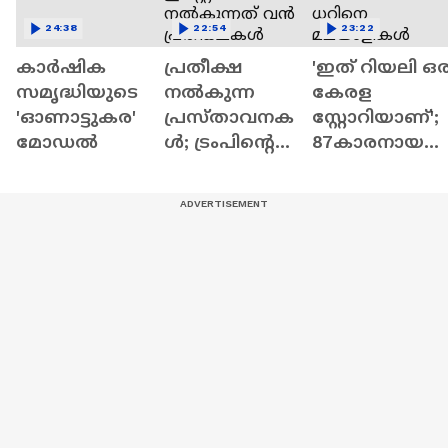
24:38
22:54
23:22
കാർഷിക
പ്രതീക്ഷ
'ഇത് റിയലി ഒര
സമൃദ്ധിയുടെ
നൽകുന്ന
കേരള
'ഓണാട്ടുകര'
പ്രസ്താവനക
സ്റ്റോറിയാണ്';
മോഡൽ
ൾ; ട്രംപിന്റെ
87കാരനായ
‘മിഡിൽ ഈസ്റ്റ്
റാഷിദ്‌ അൻവ
ഡീൽ'
ധറിനെ
നൽകുന്നത്
മലയാളികൾ
വൻ
നാട്ടിൽ
പ്രതീക്ഷകൾ
എത്തിച്ച കഥ