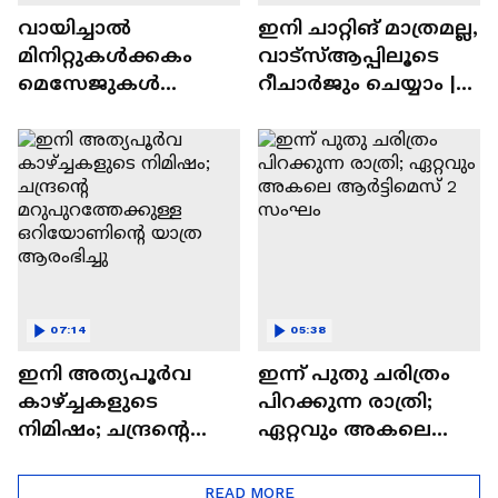
വായിച്ചാൽ
ഇനി ചാറ്റിങ് മാത്രമല്ല,
മിനിറ്റുകൾക്കകം
വാട്‌സ്‌ആപ്പിലൂടെ
മെസേജുകള്‍
റീചാർജും ചെയ്യാം |
അപ്രത്യക്ഷമാകും |
WhatsApp Payments |
WhatsApp | Tech Talk
Tech Talk
07:14
05:38
ഇനി അത്യപൂര്‍വ
ഇന്ന് പുതു ചരിത്രം
കാഴ്ച്ചകളുടെ
പിറക്കുന്ന രാത്രി;
നിമിഷം; ചന്ദ്രന്റെ
ഏറ്റവും അകലെ
മറുപുറത്തേക്കുള്ള
ആര്‍ട്ടിമെസ് 2 സംഘം
ഒറിയോണിന്റെ യാത്ര
READ MORE