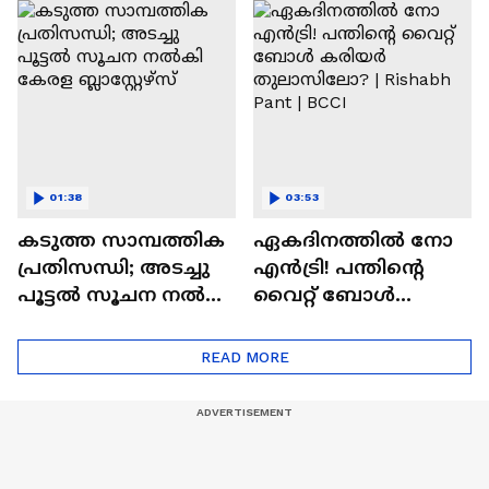
മുൻതൂക്കം ആർക്ക്
പ്രീമിയർ ലീ​ഗ് കിരീട
നേട്ടം
ആഘോഷമാക്കി
ആരാധകർ
01:38
03:53
കടുത്ത സാമ്പത്തിക
ഏകദിനത്തില്‍ നോ
പ്രതിസന്ധി; അടച്ചു
എൻട്രി! പന്തിന്റെ
പൂട്ടൽ സൂചന നൽകി
വൈറ്റ് ബോള്‍
കേരള ബ്ലാസ്റ്റേഴ്‌സ്
കരിയര്‍
തുലാസിലോ? |
READ MORE
Rishabh Pant | BCCI