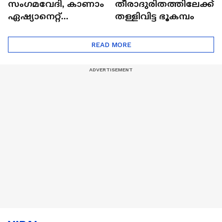
സംഗമവേദി, കാണാം
തീരാദുരിതത്തിലേക്ക്
ഏഷ്യാനെറ്റ്
തള്ളിവിട്ട ഭൂകമ്പം
ഷൈനിങ് സ്റ്റാർസ്
സീസൺ 2
READ MORE