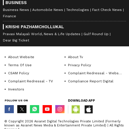
BUSINESS
Business News
Automobile News
Technologies
Fact Check News
Finance
KRISHI PAZHAMCHOLLUKAL
Pravasi Malayali World, News & Life Updates
Gulf Round Up
Dear Big Ticket
About Website
About Tv
Terms Of Use
Privacy Policy
CSAM Policy
Complaint Redressal - Website
Complaint Redressal - TV
Compliance Report Digital
Investors
FOLLOW US ON
DOWNLOAD APP
© Copyright 2026 Asianxt Digital Technologies Private Limited (Formerly
known as Asianet News Media & Entertainment Private Limited) | All Rights