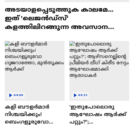
അടയാളപ്പെടുത്തുക കാലമേ...
ഇത് 'ലെജൻഡ്‌സ്'
കളത്തിലിറങ്ങുന്ന അവസാന
ലോകകപ്പ്
04:05
03:21
കളി ബൗളര്‍മാര്‍
'ഇതുപോലൊരു
നിശ്ചയിക്കും!
ആഘോഷം ആർക്ക്
ബെംഗളൂരുവോ
പറ്റും?';
ഗുജറാത്തോ,
ആഴ്സനെല്ലിന്റെ