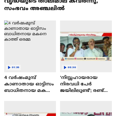
വൃദ്ധയുടെ താലിമാല കവര്‍ന്നു,
സംഭവം അഞ്ചലിൽ
01:35
05:30
4 വർഷംമുമ്പ്
'നിസ്സഹായരായ
കാണാതായ ഓട്ടിസം
നിരവധി പേർ
ബാധിതനായ മകനെ
ജയിലിലുണ്ട്'; രണ്ട്
കാത്ത് ഒരമ്മ
പതിറ്റാണ്ടിന് ശേഷം
ജന്മ നാട്ടിലെത്തി
അബ്ദുൾ റഹീം