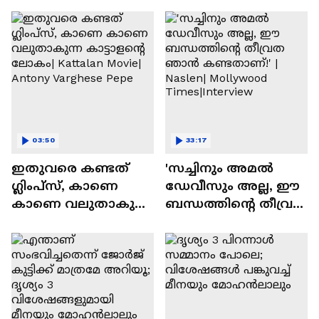
03:50
33:17
ഇതുവരെ കണ്ടത്
'സച്ചിനും അമൽ
ഗ്ലിംപ്സ്, കാണെ
ഡേവീസും അല്ല, ഈ
കാണെ വലുതാകുന്ന
ബന്ധത്തിൻ്റെ തീവ്രത
കാട്ടാളൻ്റെ ലോകം|
ഞാൻ കണ്ടതാണ്!' |
Kattalan Movie|
Naslen| Mollywood
Antony Varghese Pepe
Times|Interview