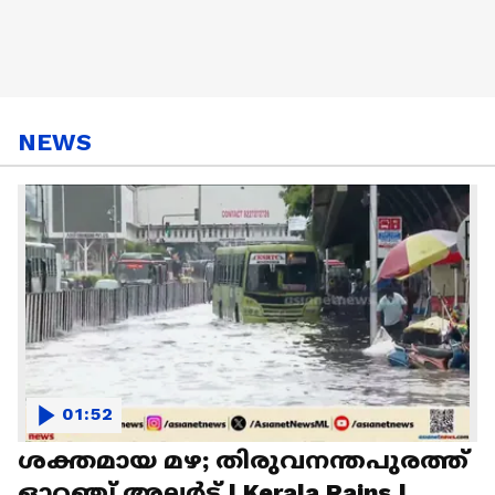
NEWS
01:52
ശക്തമായ മഴ; തിരുവനന്തപുരത്ത്
ഓറഞ്ച് അലര്‍ട്ട് | Kerala Rains |