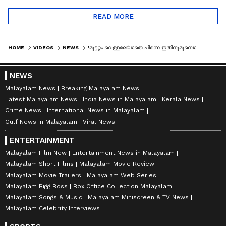
READ MORE
HOME
VIDEOS
NEWS
'മുട്ടറ്റം വെള്ളമല്ലാതെ പിന്നെ ഇതിനുമുമ്പൊന്നും ഇവിടെ വെള്ളമില്ലായിരുന്നോ?നിങ്ങളീ ലോകത്തൊന്നും അല്ല'
NEWS
Malayalam News
Breaking Malayalam News
Latest Malayalam News
India News in Malayalam
Kerala News
Crime News
International News in Malayalam
Gulf News in Malayalam
Viral News
ENTERTAINMENT
Malayalam Film New
Entertainment News in Malayalam
Malayalam Short Films
Malayalam Movie Review
Malayalam Movie Trailers
Malayalam Web Series
Malayalam Bigg Boss
Box Office Collection Malayalam
Malayalam Songs & Music
Malayalam Miniscreen & TV News
Malayalam Celebrity Interviews