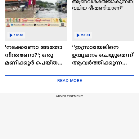
അല്ല'
10:46
23:31
'നടക്കണോ അതോ
‘’ഇസ്രായേലിനെ
നീന്തണോ?'; ഒരു
ഉന്മൂലനം ചെയ്യുമെന്ന്
മണിക്കൂര്‍ പെയ്ത
ആവര്‍ത്തിക്കുന്ന
മഴയിൽ തലസ്ഥാന
ഇറാന്‍
നഗരത്തിലെ റോഡ്
ആണവശക്തിയാകു
READ MORE
തോടായി
ന്നത് വലിയ
ഭീഷണിയാണ്‘’