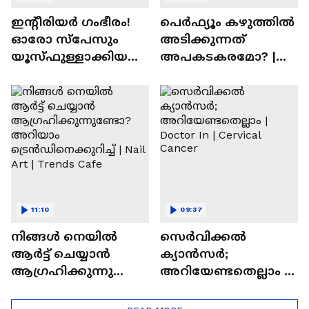
ഇന്റീരിയർ ഗംഭീരം!
പെർഫ്യൂം കഴുത്തിൽ
ഓരോ സ്‌പേസും
അടിക്കുന്നത്
യൂസ്ഫുള്ളാക്കിയ
അപകടകരമോ? |
വീട് | Nalla Veedu
Perfume
11:10
09:37
നിങ്ങൾ നെയിൽ
സെർവിക്കൽ
ആർട്ട് ചെയ്യാൻ
ക്യാൻസർ;
ആഗ്രഹിക്കുന്നുണ്ടോ
അറിയേണ്ടതെല്ലാം |
? അറിയാം
Doctor In | Cervical
ട്രെൻഡിനെക്കുറിച്ച് |
Cancer