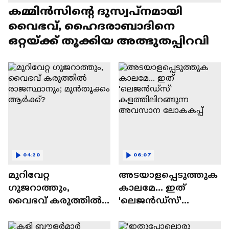
കമ്മിൻസിന്റെ ദുസ്വപ്നമായി
വൈഭവ്, ഹൈദരാബാദിനെ
ഒറ്റയ്ക്ക് തൂക്കിയ അത്ഭുതപ്പിറവി
04:20
06:07
മുറിവേറ്റ
അടയാളപ്പെടുത്തുക
ഗുജറാത്തും,
കാലമേ... ഇത്
വൈഭവ് കരുത്തില്‍
'ലെജൻഡ്‌സ്'
രാജസ്ഥാനും;
കളത്തിലിറങ്ങുന്ന
മുൻതൂക്കം ആർക്ക്?
അവസാന ലോകകപ്പ്