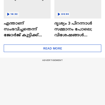
16:32
04:44
എന്താണ്
ദൃശ്യം 3 പിറന്നാൾ
സംഭവിച്ചതെന്ന്
സമ്മാനം പോലെ;
ജോർജ് കുട്ടിക്ക്
വിശേഷങ്ങൾ
മാത്രമേ അറിയൂ;
പങ്കുവച്ച് മീനയും
ദൃശ്യം 3
മോഹൻലാലും
READ MORE
വിശേഷങ്ങളുമായി
മീനയും
മോഹൻലാലും