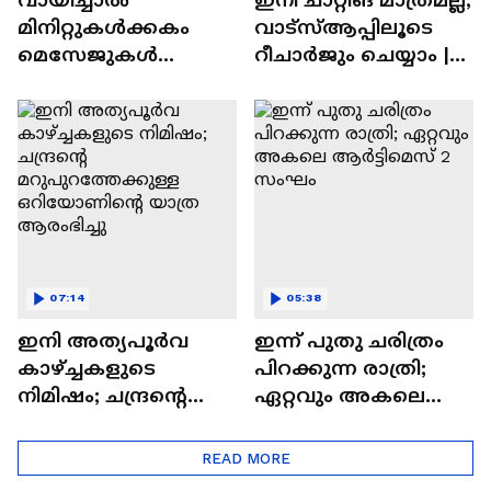
മിനിറ്റുകൾക്കകം
വാട്‌സ്‌ആപ്പിലൂടെ
മെസേജുകള്‍
റീചാർജും ചെയ്യാം |
അപ്രത്യക്ഷമാകും |
WhatsApp Payments |
WhatsApp | Tech Talk
Tech Talk
07:14
05:38
ഇനി അത്യപൂര്‍വ
ഇന്ന് പുതു ചരിത്രം
കാഴ്ച്ചകളുടെ
പിറക്കുന്ന രാത്രി;
നിമിഷം; ചന്ദ്രന്റെ
ഏറ്റവും അകലെ
മറുപുറത്തേക്കുള്ള
ആര്‍ട്ടിമെസ് 2 സംഘം
ഒറിയോണിന്റെ യാത്ര
READ MORE
ആരംഭിച്ചു