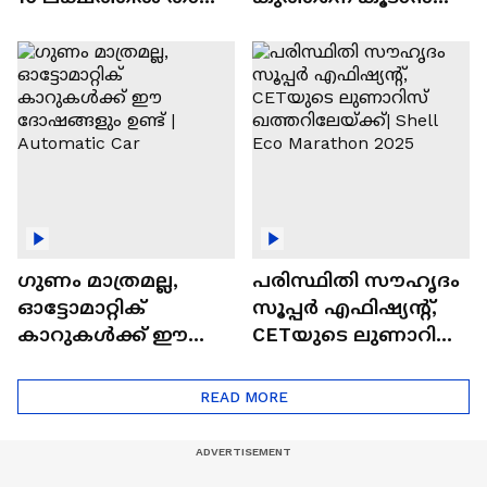
വിലയുള്ള
ചില സൂത്രങ്ങൾ
ഓട്ടോമാറ്റിക്ക്
എസ്‍യുവികൾ
ഗുണം മാത്രമല്ല,
പരിസ്ഥിതി സൗഹൃദം
ഓട്ടോമാറ്റിക്
സൂപ്പർ എഫിഷ്യന്റ്,
കാറുകൾക്ക് ഈ
CETയുടെ ലുണാറിസ്
ദോഷങ്ങളും ഉണ്ട് |
ഖത്തറിലേയ്ക്ക്| Shell
Automatic Car
Eco Marathon 2025
READ MORE