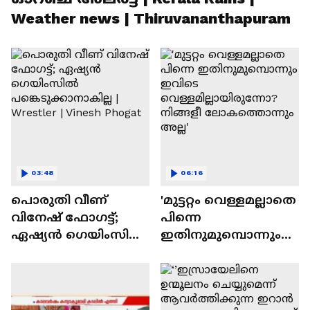
Weather news | Thiruvananthapuram
03:48
06:16
പൊരുതി വീണ്
'മുട്ടറ്റം വെള്ളമല്ലാതെ
വിനേഷ് ഫോഗട്ട്;
പിന്നെ
ഏഷ്യൻ ഗെയിംസിൽ
ഇതിനുമുമ്പൊന്നും
പങ്കെടുക്കാനാകില്ല |
ഇവിടെ
Wrestler | Vinesh
വെള്ളമില്ലായിരുന്നോ
Phogat
?നിങ്ങളീ
ലോകത്തൊന്നും