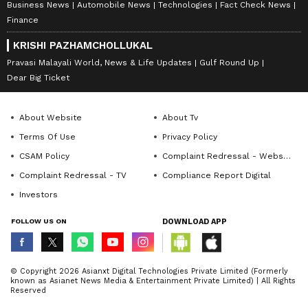
Business News
Automobile News
Technologies
Fact Check News
Finance
KRISHI PAZHAMCHOLLUKAL
Pravasi Malayali World, News & Life Updates
Gulf Round Up
Dear Big Ticket
About Website
About Tv
Terms Of Use
Privacy Policy
CSAM Policy
Complaint Redressal - Website
Complaint Redressal - TV
Compliance Report Digital
Investors
FOLLOW US ON
DOWNLOAD APP
© Copyright 2026 Asianxt Digital Technologies Private Limited (Formerly
known as Asianet News Media & Entertainment Private Limited) | All Rights
Reserved