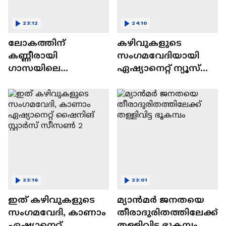
23:12
24:10
ലോകത്തിന്
കഴിവുകളുടെ
കണ്ണീരായി
സംഗമവേദിയായി
ഗാസയിലെ
ഏഷ്യാനെറ്റ് ന്യൂസ്
നിസഹായരായ
ഷൈനിങ് സ്റ്റാർസ്
കുഞ്ഞുങ്ങൾ
സീസൺ 2
23:16
23:01
ഇത് കഴിവുകളുടെ
മ്യാൻമർ ജനതയെ
സംഗമവേദി, കാണാം
തീരാദുരിതത്തിലേക്ക്
ഏഷ്യാനെറ്റ്
തള്ളിവിട്ട ഭൂകമ്പം