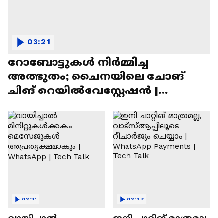
03:21
റോബോട്ടുകൾ നിർമ്മിച്ച
അത്ഭുതം; ചൈനയിലെ ചോങ്
ചിങ് റെയിൽവേസ്റ്റേഷൻ |
Chongqing Railway Station
02:31
02:27
വായിച്ചാൽ
ഇനി ചാറ്റിങ് മാത്രമല്ല,