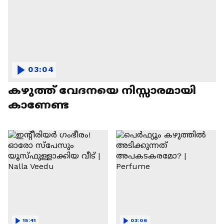
03:04
കഴുത്ത് വേദനയെ നിസ്സാരമായി
കാണേണ്ട
15:41
03:06