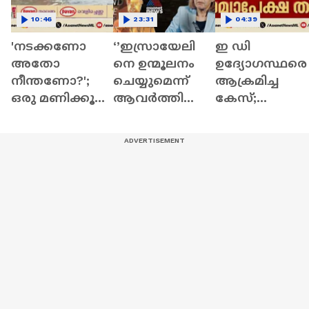
10:46
23:31
04:39
'നടക്കണോ
‘’ഇസ്രായേലി
ഇ ഡി
അതോ
നെ ഉന്മൂലനം
ഉദ്യോഗസ്ഥരെ
നീന്തണോ?';
ചെയ്യുമെന്ന്
ആക്രമിച്ച
ഒരു മണിക്കൂര്‍
ആവര്‍ത്തിക്കു
കേസ്;
പെയ്ത
ന്ന ഇറാന്‍
പ്രതികളുടെ
മഴയിൽ
ആണവശക്തി
ജാമ്യാപേക്ഷ
തലസ്ഥാന
യാകുന്നത്
തള്ളി
നഗരത്തിലെ
വലിയ
റോഡ്
ഭീഷണിയാണ്‘’
തോടായി