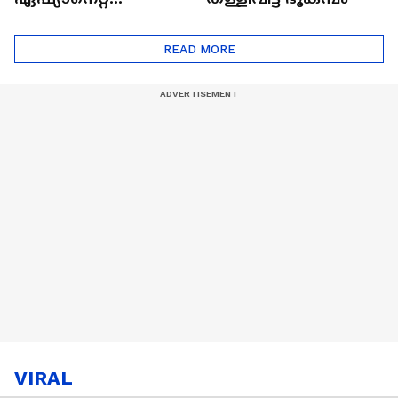
ഷൈനിങ് സ്റ്റാർസ്
സീസൺ 2
READ MORE
VIRAL