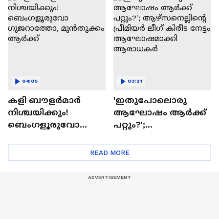
04:05
03:21
കളി ബൗളര്‍മാര്‍
'ഇതുപോലൊരു
നിശ്ചയിക്കും!
ആഘോഷം ആർക്ക്
ബെംഗളൂരുവോ
പറ്റും?';
ഗുജറാത്തോ,
ആഴ്സനെല്ലിന്റെ
മുൻതൂക്കം ആർക്ക്
പ്രീമിയർ ലീ​ഗ് കിരീട
READ MORE
നേട്ടം
ആഘോഷമാക്കി
ആരാധകർ