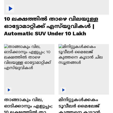
10 ലക്ഷത്തിൽ താഴെ വിലയുള്ള
ഓട്ടോമാറ്റിക്ക് എസ്‍യുവികൾ |
Automatic SUV Under 10 Lakh
താങ്ങാകും വില,
മിനിറ്റുകൾക്കകം
ഓടിക്കാനും എളുപ്പം;
ടൂവീലർ മൈലേജ്
10 ലക്ഷത്തിൽ താഴെ
കുത്തനെ കൂടാൻ