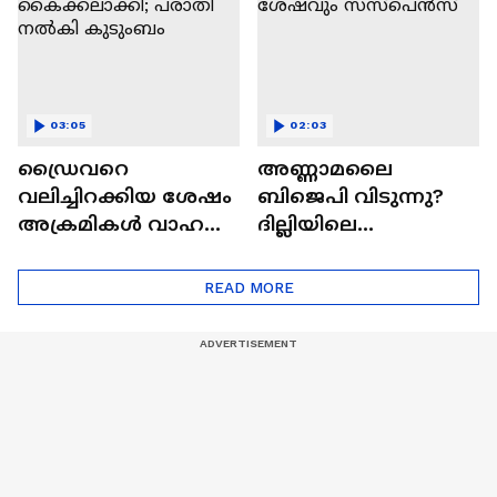
നെതന്യാഹു
03:05
02:03
ഡ്രൈവറെ
അണ്ണാമലൈ
വലിച്ചിറക്കിയ ശേഷം
ബിജെപി വിടുന്നു?
അക്രമികൾ വാഹനം
ദില്ലിയിലെ
കൈക്കലാക്കി;
കൂടിക്കാഴ്‌ചയ്ക്ക്
പരാതി നൽകി
ശേഷവും
READ MORE
കുടുംബം
സസ്‌പെന്‍സ്