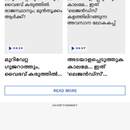
അത്ഭുതപ്പിറവി
04:20
06:07
മുറിവേറ്റ
അടയാളപ്പെടുത്തുക
ഗുജറാത്തും,
കാലമേ... ഇത്
വൈഭവ് കരുത്തില്‍
'ലെജൻഡ്‌സ്'
രാജസ്ഥാനും;
കളത്തിലിറങ്ങുന്ന
മുൻതൂക്കം ആർക്ക്?
അവസാന ലോകകപ്പ്
READ MORE