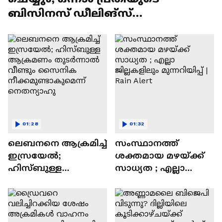
ബിസിനസ് ഡീലിങ്സ്
പരിശോധിക്കും| കൊച്ചി ഡിസിപി
01:28
01:32
ലെബനനെ ആക്രമിച്ച്
സംസ്ഥാനത്ത്
ഇസ്രയേൽ;
ശക്തമായ മഴയ്ക്ക്
ഹിസ്ബുള്ള
സാധ്യത ; എല്ലാ
ആക്രമണം
ജില്ലകളിലും
തുടർന്നാൽ വീണ്ടും
മുന്നറിയിപ്പ് | Rain
സൈനിക
Alert
നീക്കമുണ്ടാകുമെന്ന്