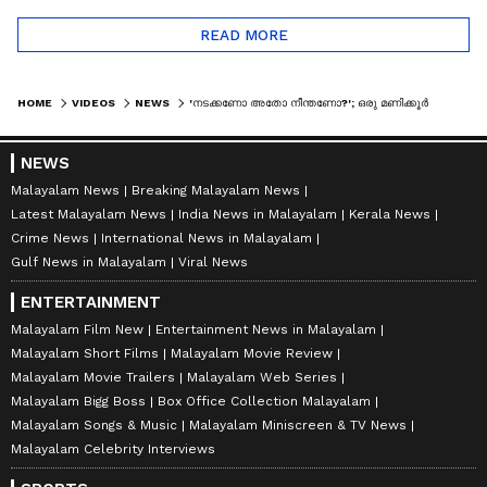
READ MORE
HOME
VIDEOS
NEWS
'നടക്കണോ അതോ നീന്തണോ?'; ഒരു മണിക്കൂര്‍ പെയ്ത മഴയിൽ തലസ്ഥാന നഗരത്തിലെ റോഡ് തോടായി
NEWS
Malayalam News
Breaking Malayalam News
Latest Malayalam News
India News in Malayalam
Kerala News
Crime News
International News in Malayalam
Gulf News in Malayalam
Viral News
ENTERTAINMENT
Malayalam Film New
Entertainment News in Malayalam
Malayalam Short Films
Malayalam Movie Review
Malayalam Movie Trailers
Malayalam Web Series
Malayalam Bigg Boss
Box Office Collection Malayalam
Malayalam Songs & Music
Malayalam Miniscreen & TV News
Malayalam Celebrity Interviews