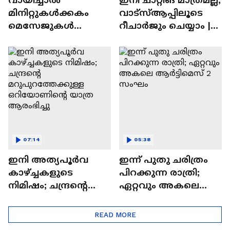
മിനിറ്റുകൾക്കകം
വാട്‌സ്‌ആപ്പിലൂടെ
മെസേജുകള്‍
റീചാർജും ചെയ്യാം |
അപ്രത്യക്ഷമാകും |
WhatsApp Payments |
WhatsApp | Tech Talk
Tech Talk
07:14
05:38
ഇനി അത്യപൂര്‍വ
ഇന്ന് പുതു ചരിത്രം
കാഴ്ച്ചകളുടെ
പിറക്കുന്ന രാത്രി;
നിമിഷം; ചന്ദ്രന്റെ
ഏറ്റവും അകലെ
മറുപുറത്തേക്കുള്ള
ആര്‍ട്ടിമെസ് 2 സംഘം
ഒറിയോണിന്റെ യാത്ര
READ MORE
ആരംഭിച്ചു