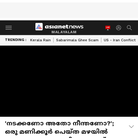
MALAYALAM
TRENDING :
Kerala Rain
Sabarimala Ghee Scam
US - Iran Conflict
'നടക്കണോ അതോ നീന്തണോ?';
ഒരു മണിക്കൂര്‍ പെയ്ത മഴയിൽ