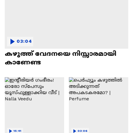
03:04
കഴുത്ത് വേദനയെ നിസ്സാരമായി
കാണേണ്ട
15:41
03:06