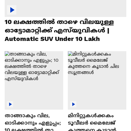
10 ലക്ഷത്തിൽ താഴെ വിലയുള്ള
ഓട്ടോമാറ്റിക്ക് എസ്‍യുവികൾ |
Automatic SUV Under 10 Lakh
താങ്ങാകും വില,
മിനിറ്റുകൾക്കകം
ഓടിക്കാനും എളുപ്പം;
ടൂവീലർ മൈലേജ്
10 ലക്ഷത്തിൽ താഴെ
കുത്തനെ കൂടാൻ