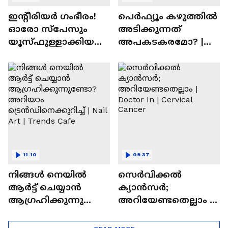
ഇന്റീരിയർ ഗംഭീരം!
പെർഫ്യൂം കഴുത്തിൽ
ഓരോ സ്‌പേസും
അടിക്കുന്നത്
യൂസ്ഫുള്ളാക്കിയ
അപകടകരമോ? |
വീട് | Nalla Veedu
Perfume
11:10
09:37
നിങ്ങൾ നെയിൽ
സെർവിക്കൽ
ആർട്ട് ചെയ്യാൻ
ക്യാൻസർ;
ആഗ്രഹിക്കുന്നുണ്ടോ
അറിയേണ്ടതെല്ലാം |
? അറിയാം
Doctor In | Cervical
ട്രെൻഡിനെക്കുറിച്ച് |
Cancer