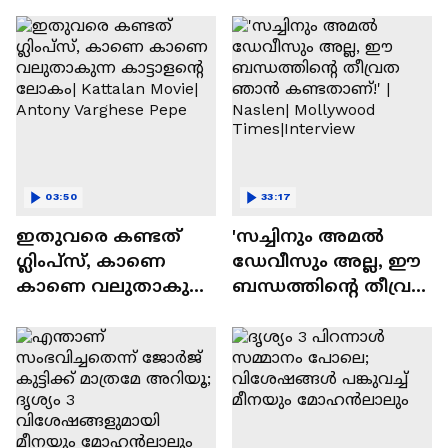
03:50
33:17
ഇതുവരെ കണ്ടത്
'സച്ചിനും അമൽ
ഗ്ലിംപ്സ്, കാണെ
ഡേവീസും അല്ല, ഈ
കാണെ വലുതാകുന്ന
ബന്ധത്തിൻ്റെ തീവ്രത
കാട്ടാളൻ്റെ ലോകം|
ഞാൻ കണ്ടതാണ്!' |
Kattalan Movie|
Naslen| Mollywood
Antony Varghese Pepe
Times|Interview