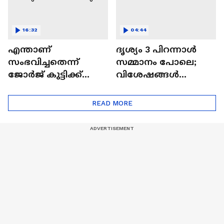
16:32
04:44
എന്താണ്
ദൃശ്യം 3 പിറന്നാൾ
സംഭവിച്ചതെന്ന്
സമ്മാനം പോലെ;
ജോർജ് കുട്ടിക്ക്
വിശേഷങ്ങൾ
മാത്രമേ അറിയൂ;
പങ്കുവച്ച് മീനയും
ദൃശ്യം 3
മോഹൻലാലും
READ MORE
വിശേഷങ്ങളുമായി
മീനയും
മോഹൻലാലും