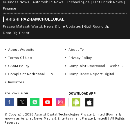
Business News
Automobile News
Technologies
Fact Check News
Finance
KRISHI PAZHAMCHOLLUKAL
Pravasi Malayali World, News & Life Updates
Gulf Round Up
Dear Big Ticket
About Website
About Tv
Terms Of Use
Privacy Policy
CSAM Policy
Complaint Redressal - Website
Complaint Redressal - TV
Compliance Report Digital
Investors
FOLLOW US ON
DOWNLOAD APP
© Copyright 2026 Asianxt Digital Technologies Private Limited (Formerly
known as Asianet News Media & Entertainment Private Limited) | All Rights
Reserved