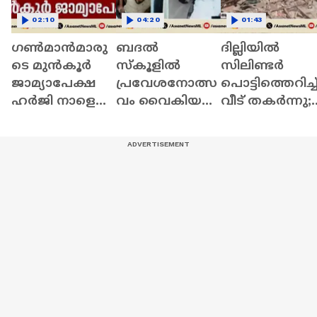
02:10
04:20
01:43
ഗൺമാൻമാരു
ബദൽ
ദില്ലിയിൽ
ടെ മുൻ‌കൂർ
സ്‌കൂളിൽ
സിലിണ്ടർ
ജാമ്യാപേക്ഷ
പ്രവേശനോത്സ
പൊട്ടിത്തെറിച്ച
ഹർജി നാളെ
വം വൈകിയ
വീട് തകർന്നു;
പരിഗണിക്കും |
സംഭവം;
അഞ്ച് പേർക്ക
Gunman Attack
പ്രതിഷേധവുമാ
പരിക്ക് | Delhi
യി യൂത്ത് ലീഗ്
പ്രവർത്തകർ |
Youth
League|Protest