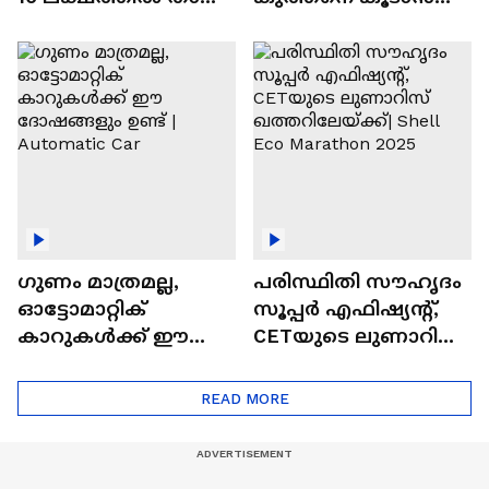
വിലയുള്ള
ചില സൂത്രങ്ങൾ
ഓട്ടോമാറ്റിക്ക്
എസ്‍യുവികൾ
ഗുണം മാത്രമല്ല,
പരിസ്ഥിതി സൗഹൃദം
ഓട്ടോമാറ്റിക്
സൂപ്പർ എഫിഷ്യന്റ്,
കാറുകൾക്ക് ഈ
CETയുടെ ലുണാറിസ്
ദോഷങ്ങളും ഉണ്ട് |
ഖത്തറിലേയ്ക്ക്| Shell
Automatic Car
Eco Marathon 2025
READ MORE