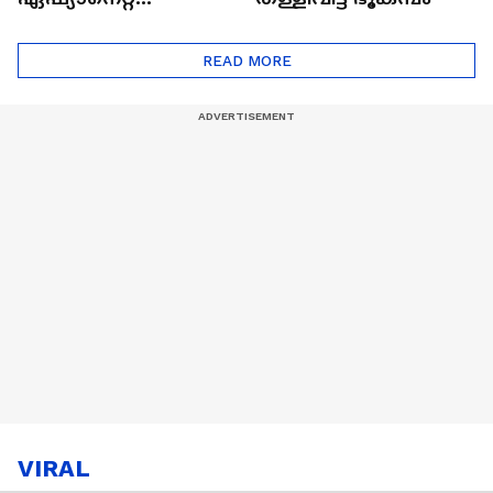
ഷൈനിങ് സ്റ്റാർസ്
സീസൺ 2
READ MORE
VIRAL