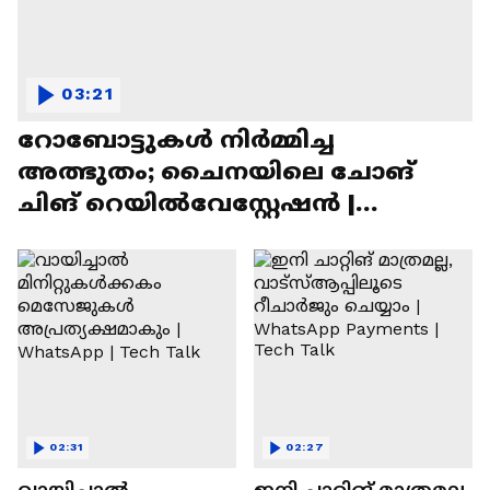
03:21
റോബോട്ടുകൾ നിർമ്മിച്ച
അത്ഭുതം; ചൈനയിലെ ചോങ്
ചിങ് റെയിൽവേസ്റ്റേഷൻ |
Chongqing Railway Station
02:31
02:27
വായിച്ചാൽ
ഇനി ചാറ്റിങ് മാത്രമല്ല,