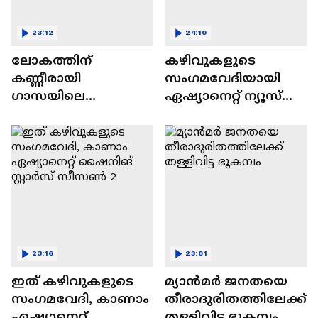
23:12
24:10
ലോകത്തിന്
കഴിവുകളുടെ
കണ്ണീരായി
സംഗമവേദിയായി
ഗാസയിലെ
ഏഷ്യാനെറ്റ് ന്യൂസ്
നിസഹായരായ
ഷൈനിങ് സ്റ്റാർസ്
കുഞ്ഞുങ്ങൾ
സീസൺ 2
23:16
23:01
ഇത് കഴിവുകളുടെ
മ്യാൻമർ ജനതയെ
സംഗമവേദി, കാണാം
തീരാദുരിതത്തിലേക്ക്
ഏഷ്യാനെറ്റ്
തള്ളിവിട്ട ഭൂകമ്പം