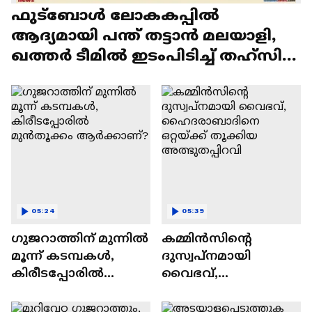
ഫുട്ബോ‍ൾ ലോകകപ്പിൽ
ആദ്യമായി പന്ത് തട്ടാൻ മലയാളി,
ഖത്തർ ടീമിൽ ഇടംപിടിച്ച് തഹ്സിന്‍
മുഹമ്മദ് | FIFA
05:24
05:39
ഗുജറാത്തിന് മുന്നില്‍
കമ്മിൻസിന്റെ
മൂന്ന് കടമ്പകള്‍,
ദുസ്വപ്നമായി
കിരീടപ്പോരില്‍
വൈഭവ്,
മുൻതൂക്കം
ഹൈദരാബാദിനെ
ആര്‍ക്കാണ്?
ഒറ്റയ്ക്ക് തൂക്കിയ