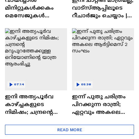
മിനിറ്റുകൾക്കകം
വാട്‌സ്‌ആപ്പിലൂടെ
മെസേജുകള്‍
റീചാർജും ചെയ്യാം |
അപ്രത്യക്ഷമാകും |
WhatsApp Payments |
WhatsApp | Tech Talk
Tech Talk
07:14
05:38
ഇനി അത്യപൂര്‍വ
ഇന്ന് പുതു ചരിത്രം
കാഴ്ച്ചകളുടെ
പിറക്കുന്ന രാത്രി;
നിമിഷം; ചന്ദ്രന്റെ
ഏറ്റവും അകലെ
മറുപുറത്തേക്കുള്ള
ആര്‍ട്ടിമെസ് 2 സംഘം
ഒറിയോണിന്റെ യാത്ര
READ MORE
ആരംഭിച്ചു