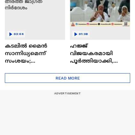
03:04
01:38
കടലിൽ മൈൻ
ഹജ്ജ്
സാന്നിധ്യമെന്ന്
വിജയകരമായി
സംശയം;
പൂർത്തിയാക്കി,
ഹോർമുസിൽ ഒമാൻ
ഹാജിമാരെ
തീരത്ത് ജാഗ്രത
യാത്രയാക്കി സൗദി
READ MORE
നിർദേശം