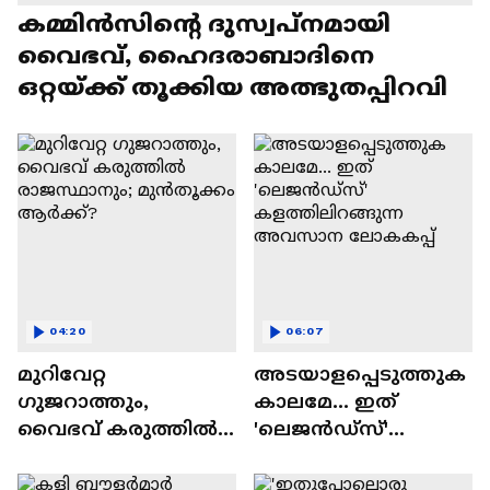
കമ്മിൻസിന്റെ ദുസ്വപ്നമായി
വൈഭവ്, ഹൈദരാബാദിനെ
ഒറ്റയ്ക്ക് തൂക്കിയ അത്ഭുതപ്പിറവി
04:20
06:07
മുറിവേറ്റ
അടയാളപ്പെടുത്തുക
ഗുജറാത്തും,
കാലമേ... ഇത്
വൈഭവ് കരുത്തില്‍
'ലെജൻഡ്‌സ്'
രാജസ്ഥാനും;
കളത്തിലിറങ്ങുന്ന
മുൻതൂക്കം ആർക്ക്?
അവസാന ലോകകപ്പ്