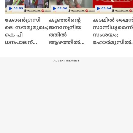
02:53
02:30
03:04
കോൺഗ്രസി
കുഞ്ഞിന്റെ
കടലിൽ മൈ
ലെ സൗമ്യമുഖം;
ജനനേന്ദ്രിയ
സാന്നിധ്യമെന്ന്
കെ പി
ത്തിൽ
സംശയം;
ധനപാലന്
ആഴത്തിൽ
ഹോർമുസിൽ
യാത്രാമൊഴി
മുറിവ്; ഒന്നര
ഒമാൻ തീരത്ത
യേകി നാട് | KP
വയസുകാരൻ
ജാഗ്രത
Dhanapalan |
നേരിട്ടത്
നിർദേശം
Congress
കൊടും ക്രൂരത