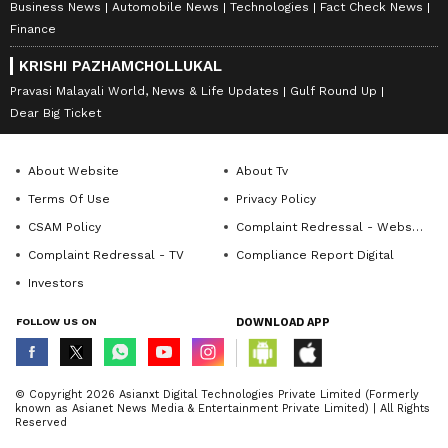
Business News
Automobile News
Technologies
Fact Check News
Finance
KRISHI PAZHAMCHOLLUKAL
Pravasi Malayali World, News & Life Updates
Gulf Round Up
Dear Big Ticket
About Website
About Tv
Terms Of Use
Privacy Policy
CSAM Policy
Complaint Redressal - Website
Complaint Redressal - TV
Compliance Report Digital
Investors
FOLLOW US ON
DOWNLOAD APP
© Copyright 2026 Asianxt Digital Technologies Private Limited (Formerly
known as Asianet News Media & Entertainment Private Limited) | All Rights
Reserved