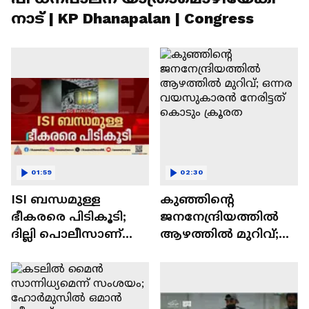
നാട് | KP Dhanapalan | Congress
01:59
02:30
ISI ബന്ധമുള്ള
കുഞ്ഞിന്റെ
ഭീകരരെ പിടികൂടി;
ജനനേന്ദ്രിയത്തിൽ
ദില്ലി പൊലീസാണ്
ആഴത്തിൽ മുറിവ്;
ഇവരെ പിടികൂടിയത് |
ഒന്നര വയസുകാരൻ
Delhi Police | Crime
നേരിട്ടത് കൊടും
news
ക്രൂരത