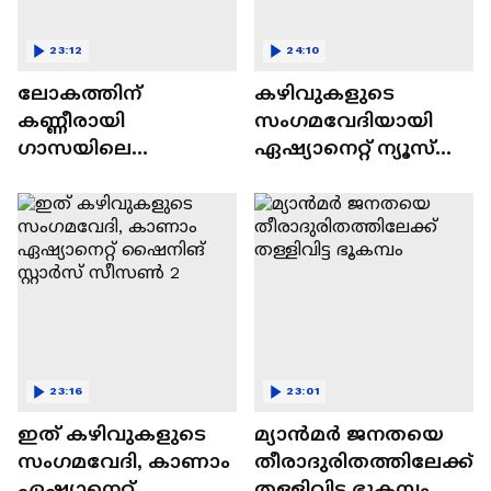
23:12
24:10
ലോകത്തിന്
കഴിവുകളുടെ
കണ്ണീരായി
സംഗമവേദിയായി
ഗാസയിലെ
ഏഷ്യാനെറ്റ് ന്യൂസ്
നിസഹായരായ
ഷൈനിങ് സ്റ്റാർസ്
കുഞ്ഞുങ്ങൾ
സീസൺ 2
23:16
23:01
ഇത് കഴിവുകളുടെ
മ്യാൻമർ ജനതയെ
സംഗമവേദി, കാണാം
തീരാദുരിതത്തിലേക്ക്
ഏഷ്യാനെറ്റ്
തള്ളിവിട്ട ഭൂകമ്പം