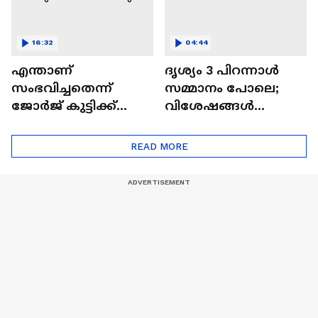
16:32
04:44
എന്താണ്
ദൃശ്യം 3 പിറന്നാൾ
സംഭവിച്ചതെന്ന്
സമ്മാനം പോലെ;
ജോർജ് കുട്ടിക്ക്
വിശേഷങ്ങൾ
മാത്രമേ അറിയൂ;
പങ്കുവച്ച് മീനയും
ദൃശ്യം 3
മോഹൻലാലും
READ MORE
വിശേഷങ്ങളുമായി
മീനയും
മോഹൻലാലും