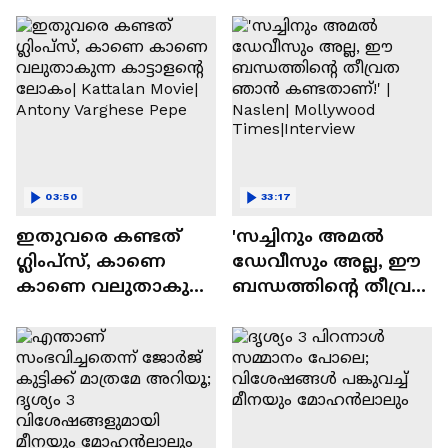
03:50
33:17
ഇതുവരെ കണ്ടത്
'സച്ചിനും അമൽ
ഗ്ലിംപ്സ്, കാണെ
ഡേവീസും അല്ല, ഈ
കാണെ വലുതാകുന്ന
ബന്ധത്തിൻ്റെ തീവ്രത
കാട്ടാളൻ്റെ ലോകം|
ഞാൻ കണ്ടതാണ്!' |
Kattalan Movie|
Naslen| Mollywood
Antony Varghese Pepe
Times|Interview