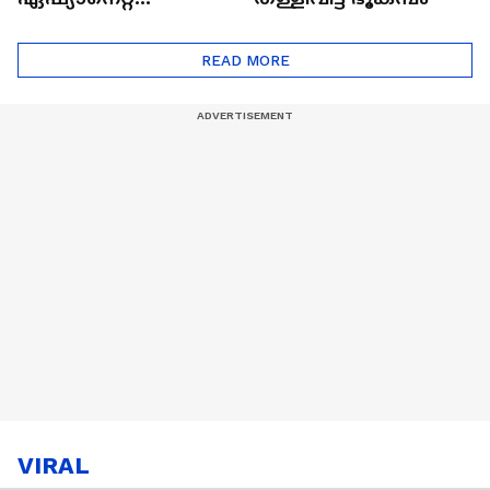
ഷൈനിങ് സ്റ്റാർസ്
സീസൺ 2
READ MORE
VIRAL