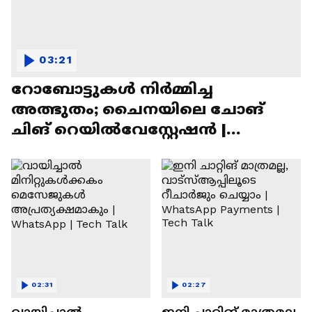
03:21
റോബോട്ടുകൾ നിർമ്മിച്ച
അത്ഭുതം; ചൈനയിലെ ചോങ്
ചിങ് റെയിൽവേസ്റ്റേഷൻ |
Chongqing Railway Station
02:31
02:27
വായിച്ചാൽ
ഇനി ചാറ്റിങ് മാത്രമല്ല,