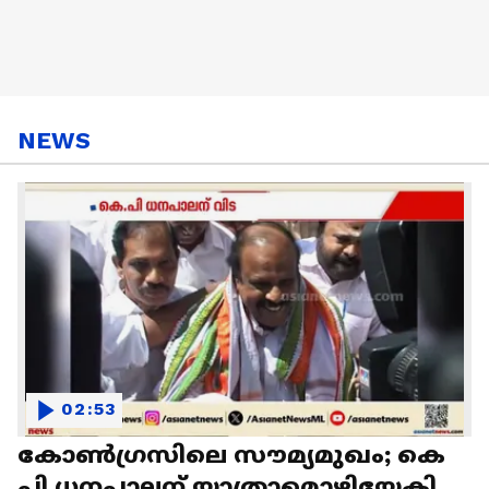
NEWS
02:53
കോൺഗ്രസിലെ സൗമ്യമുഖം; കെ
പി ധനപാലന് യാത്രാമൊഴിയേകി