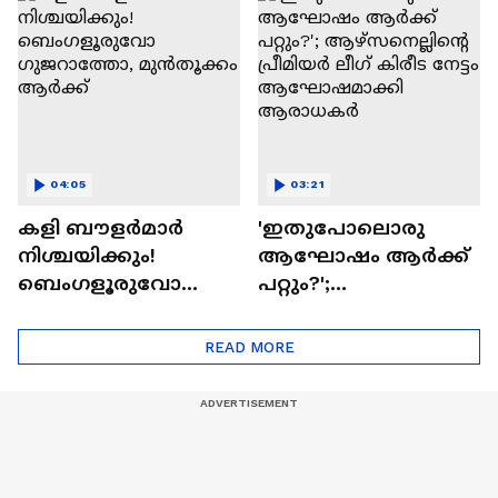
04:05
03:21
കളി ബൗളര്‍മാര്‍
'ഇതുപോലൊരു
നിശ്ചയിക്കും!
ആഘോഷം ആർക്ക്
ബെംഗളൂരുവോ
പറ്റും?';
ഗുജറാത്തോ,
ആഴ്സനെല്ലിന്റെ
മുൻതൂക്കം ആർക്ക്
പ്രീമിയർ ലീ​ഗ് കിരീട
READ MORE
നേട്ടം
ആഘോഷമാക്കി
ആരാധകർ