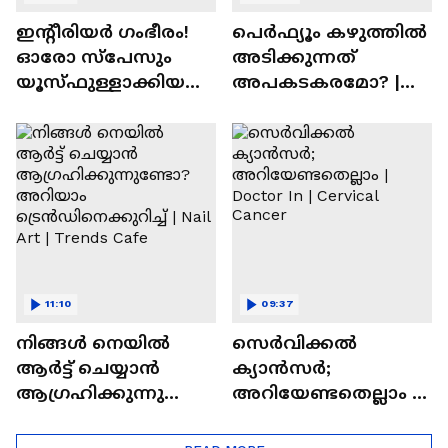
ഇന്റീരിയർ ഗംഭീരം!
പെർഫ്യൂം കഴുത്തിൽ
ഓരോ സ്‌പേസും
അടിക്കുന്നത്
യൂസ്ഫുള്ളാക്കിയ
അപകടകരമോ? |
വീട് | Nalla Veedu
Perfume
11:10
09:37
നിങ്ങൾ നെയിൽ
സെർവിക്കൽ
ആർട്ട് ചെയ്യാൻ
ക്യാൻസർ;
ആഗ്രഹിക്കുന്നുണ്ടോ
അറിയേണ്ടതെല്ലാം |
? അറിയാം
Doctor In | Cervical
ട്രെൻഡിനെക്കുറിച്ച് |
Cancer