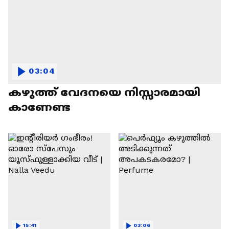
03:04
കഴുത്ത് വേദനയെ നിസ്സാരമായി
കാണേണ്ട
15:41
03:06