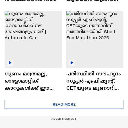
വിലയുള്ള
ചില സൂത്രങ്ങൾ
ഓട്ടോമാറ്റിക്ക്
എസ്‍യുവികൾ
ഗുണം മാത്രമല്ല,
പരിസ്ഥിതി സൗഹൃദം
ഓട്ടോമാറ്റിക്
സൂപ്പർ എഫിഷ്യന്റ്,
കാറുകൾക്ക് ഈ
CETയുടെ ലുണാറിസ്
ദോഷങ്ങളും ഉണ്ട് |
ഖത്തറിലേയ്ക്ക്| Shell
Automatic Car
Eco Marathon 2025
READ MORE