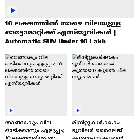
10 ലക്ഷത്തിൽ താഴെ വിലയുള്ള
ഓട്ടോമാറ്റിക്ക് എസ്‍യുവികൾ |
Automatic SUV Under 10 Lakh
താങ്ങാകും വില,
മിനിറ്റുകൾക്കകം
ഓടിക്കാനും എളുപ്പം;
ടൂവീലർ മൈലേജ്
10 ലക്ഷത്തിൽ താഴെ
കുത്തനെ കൂടാൻ