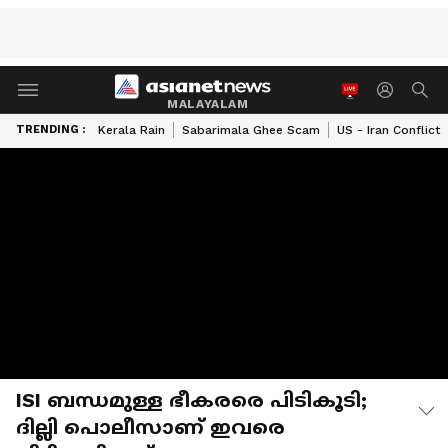
MALAYALAM
TRENDING :
Kerala Rain
Sabarimala Ghee Scam
US - Iran Conflict
ISI ബന്ധമുള്ള ഭീകരരെ പിടികൂടി;
ദില്ലി പൊലീസാണ് ഇവരെ