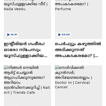
15:41
03:06
ഇന്റീരിയർ ഗംഭീരം!
പെർഫ്യൂം കഴുത്തിൽ
ഓരോ സ്‌പേസും
അടിക്കുന്നത്
യൂസ്ഫുള്ളാക്കിയ
അപകടകരമോ? |
വീട് | Nalla Veedu
Perfume