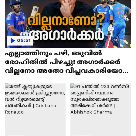
05:51
എല്ലാത്തിനും പഴി, ഒടുവില്‍
രോഹിതില്‍ പിഴച്ചു! അഗാര്‍ക്കർ
വില്ലനോ അതോ വിപ്ലവകാരിയോ? |
Ajit Agarkar