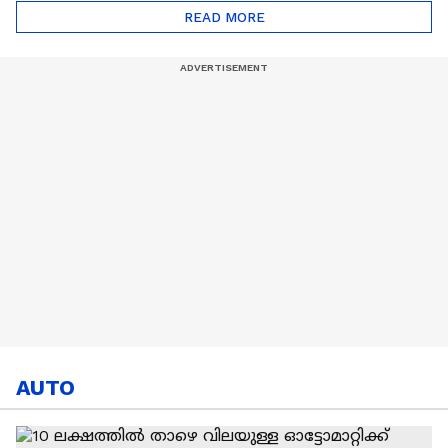
ട്രേഡ് എളുപ്പമല്ല |
READ MORE
Hardik Pandya | CSK |
MI
AUTO