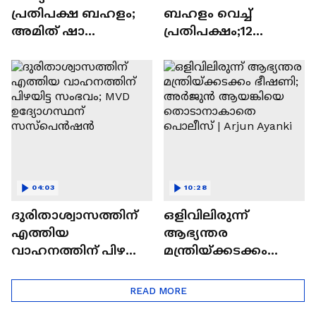
പ്രതിപക്ഷ ബഹളം;
ബഹളം വെച്ച്
അമിത് ഷാ
പ്രതിപക്ഷം;12
സഭയിലെത്തി
മണിവരെ സഭ
പ്രസ്‌താവന
നിര്‍ത്തിവെച്ചു,
നടത്തണമെന്ന്
രാജ്യസഭയിലും
ഖാർഗെ
പ്രതിഷേധം
04:03
10:28
ദുരിതാശ്വാസത്തിന്
ഒളിവിലിരുന്ന്
എത്തിയ
ആഭ്യന്തര
വാഹനത്തിന് പിഴയിട്ട
മന്ത്രിയ്ക്കടക്കം
സംഭവം; MVD
ഭീഷണി; അര്‍ജുൻ
ഉദ്യോഗസ്ഥന്
ആയങ്കിയെ
READ MORE
സസ്‌പെൻഷൻ
തൊടാനാകാതെ