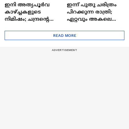
ഇനി അത്യപൂര്‍വ
ഇന്ന് പുതു ചരിത്രം
കാഴ്ച്ചകളുടെ
പിറക്കുന്ന രാത്രി;
നിമിഷം; ചന്ദ്രന്റെ
ഏറ്റവും അകലെ
മറുപുറത്തേക്കുള്ള
ആര്‍ട്ടിമെസ് 2 സംഘം
ഒറിയോണിന്റെ യാത്ര
READ MORE
ആരംഭിച്ചു