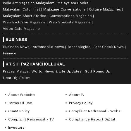
India Art Magazine Malayalam
Malayalam Books
Malayalam Columnist
Magazine Conversations
Culture Magazines
Malayalam Short Stories
Conversations Magazine
Web Exclusive Magazine
Web Specials Magazine
Video Cafe Magazine
BUSINESS
Business News
Automobile News
Technologies
Fact Check News
Finance
KRISHI PAZHAMCHOLLUKAL
Pravasi Malayali World, News & Life Updates
Gulf Round Up
Dear Big Ticket
About Website
About Tv
Terms Of Use
Privacy Policy
CSAM Policy
Complaint Redressal - Website
Complaint Redressal - TV
Compliance Report Digital
Investors