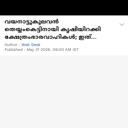
വയനാട്ടുകുലവൻ
തെയ്യംകെട്ടിനായി കൃഷിയിറക്കി
ക്ഷേത്രംഭാരവാഹികൾ; ഇത്
കാസർകോടിന്റെ നല്ല മാതൃക
Author :
Web Desk
Published :
May 31 2026, 09:00 AM IST