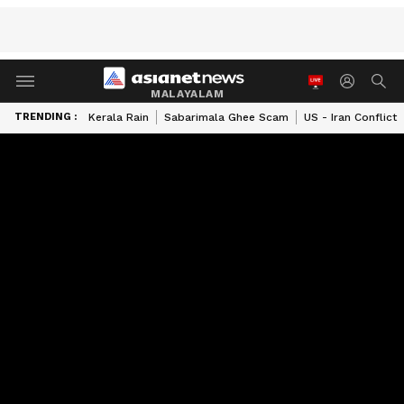
MALAYALAM
TRENDING :
Kerala Rain
Sabarimala Ghee Scam
US - Iran Conflict