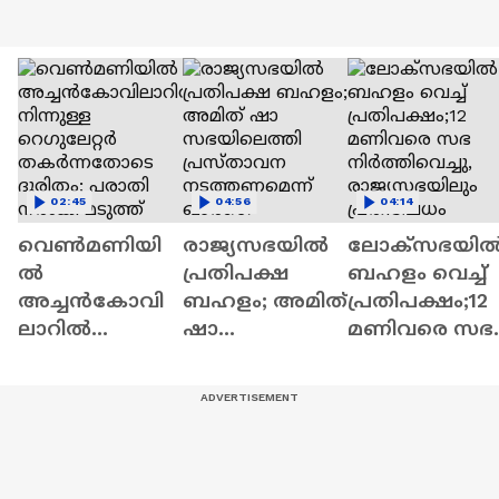
02:45
04:56
04:14
വെൺമണിയി
രാജ്യസഭയിൽ
ലോക്സഭയി
ൽ
പ്രതിപക്ഷ
ബഹളം വെച്ച്
അച്ചൻകോവി
ബഹളം; അമിത്
പ്രതിപക്ഷം;12
ലാറിൽ
ഷാ
മണിവരെ സഭ
നിന്നുള്ള
സഭയിലെത്തി
നിര്‍ത്തിവെച്ചു,
റെഗുലേറ്റർ
പ്രസ്‌താവന
രാജ്യസഭയിലു
തകർന്നതോടെ
നടത്തണമെന്ന്
പ്രതിഷേധം
ദുരിതം; പരാതി
ഖാർഗെ
നൽകി മടുത്ത്
നാട്ടുകാർ