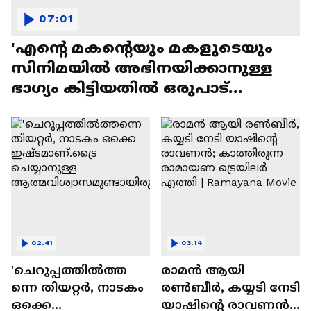
07:01
'എന്റെ മകന്റെയും മകളുടെയും
സിനിമയിൽ അഭിനയിക്കാനുള്ള
ഭാഗ്യം കിട്ടിയതിൽ ഒരുപാട്
സന്തോഷം'
02:41
03:14
'ചെറുപ്പത്തിൽത്ത
രാമന്‍ ആയി
ന്നെ തിയറ്റർ, നാടകം
രൺബീർ, കയ്യടി നേടി
ഒക്കെ
യാഷിന്റെ രാവണൻ;