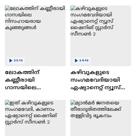
വിവാദവും
23:12
24:10
ലോകത്തിന്
കഴിവുകളുടെ
കണ്ണീരായി
സംഗമവേദിയായി
ഗാസയിലെ
ഏഷ്യാനെറ്റ് ന്യൂസ്
നിസഹായരായ
ഷൈനിങ് സ്റ്റാർസ്
കുഞ്ഞുങ്ങൾ
സീസൺ 2