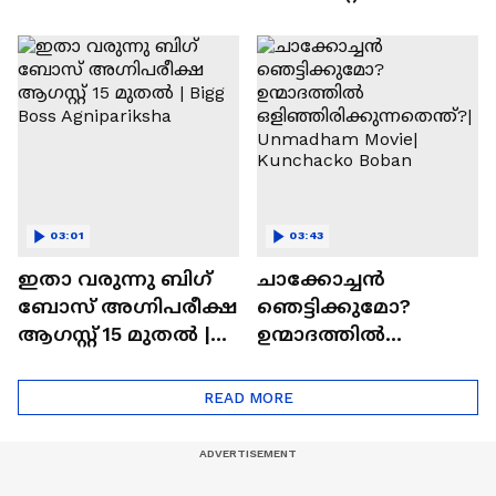
ഇഷ്ടമാണ്.ട്രൈ
കാത്തിരുന്ന
ചെയ്യാനുള്ള
രാമായണ ട്രെയിലർ
ആത്മവിശ്വാസമുണ്ടാ
എത്തി | Ramayana
യിരുന്നില്ല'
Movie
03:01
03:43
ഇതാ വരുന്നു ബിഗ്
ചാക്കോച്ചന്‍
ബോസ് അഗ്നിപരീക്ഷ
ഞെട്ടിക്കുമോ?
ആഗസ്റ്റ് 15 മുതൽ |
ഉന്മാദത്തിൽ
Bigg Boss Agnipariksha
ഒളിഞ്ഞിരിക്കുന്നതെ
ന്ത്?| Unmadham
READ MORE
Movie| Kunchacko
Boban