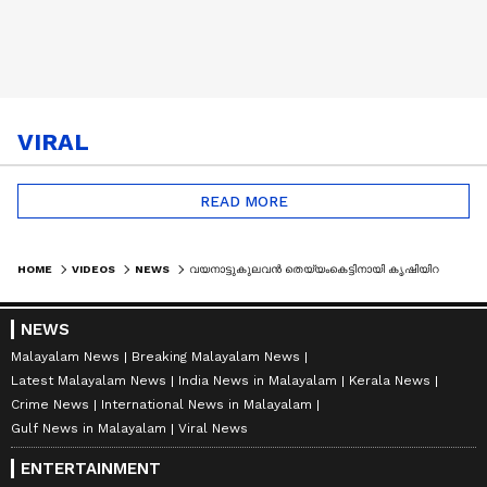
VIRAL
READ MORE
HOME
VIDEOS
NEWS
വയനാട്ടുകുലവൻ തെയ്യംകെട്ടിനായി കൃഷിയിറക്കി ക്ഷേത്രംഭാരവാഹികൾ; ഇത് കാസർകോടിന്റെ നല്ല മാതൃക
NEWS
Malayalam News
Breaking Malayalam News
Latest Malayalam News
India News in Malayalam
Kerala News
Crime News
International News in Malayalam
Gulf News in Malayalam
Viral News
ENTERTAINMENT