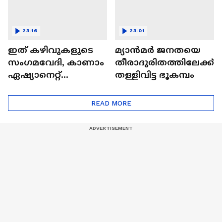
23:16
23:01
ഇത് കഴിവുകളുടെ
മ്യാൻമർ ജനതയെ
സംഗമവേദി, കാണാം
തീരാദുരിതത്തിലേക്ക്
ഏഷ്യാനെറ്റ്
തള്ളിവിട്ട ഭൂകമ്പം
ഷൈനിങ് സ്റ്റാർസ്
സീസൺ 2
READ MORE