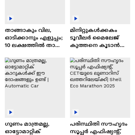
താങ്ങാകും വില,
മിനിറ്റുകൾക്കകം
ഓടിക്കാനും എളുപ്പം;
ടൂവീലർ മൈലേജ്
10 ലക്ഷത്തിൽ താഴെ
കുത്തനെ കൂടാൻ
വിലയുള്ള
ചില സൂത്രങ്ങൾ
ഓട്ടോമാറ്റിക്ക്
എസ്‍യുവികൾ
ഗുണം മാത്രമല്ല,
പരിസ്ഥിതി സൗഹൃദം
ഓട്ടോമാറ്റിക്
സൂപ്പർ എഫിഷ്യന്റ്,