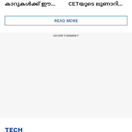
കാറുകൾക്ക് ഈ
CETയുടെ ലുണാറിസ്
ദോഷങ്ങളും ഉണ്ട് |
ഖത്തറിലേയ്ക്ക്| Shell
Automatic Car
Eco Marathon 2025
READ MORE
TECH