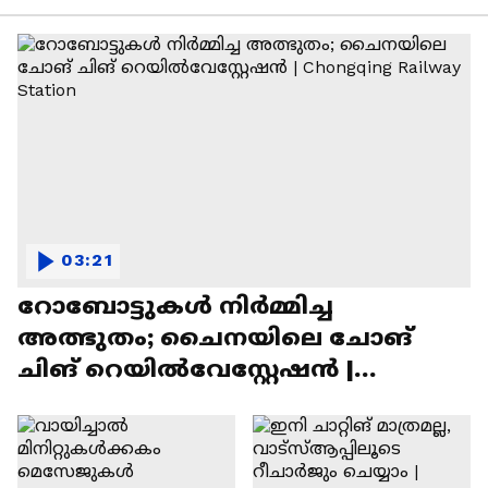
03:21
റോബോട്ടുകൾ നിർമ്മിച്ച
അത്ഭുതം; ചൈനയിലെ ചോങ്
ചിങ് റെയിൽവേസ്റ്റേഷൻ |
Chongqing Railway Station