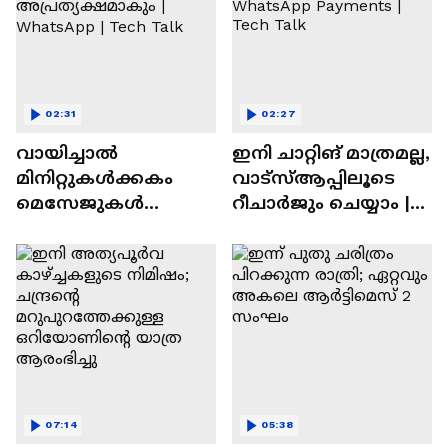
02:31
02:27
വായിച്ചാൽ
ഇനി ചാറ്റിങ് മാത്രമല്ല,
മിനിറ്റുകൾക്കകം
വാട്‌സ്‌ആപ്പിലൂടെ
മെസേജുകള്‍
റീചാർജും ചെയ്യാം |
അപ്രത്യക്ഷമാകും |
WhatsApp Payments |
WhatsApp | Tech Talk
Tech Talk
07:14
05:38