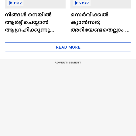
11:10
09:37
നിങ്ങൾ നെയിൽ
സെർവിക്കൽ
ആർട്ട് ചെയ്യാൻ
ക്യാൻസർ;
ആഗ്രഹിക്കുന്നുണ്ടോ
അറിയേണ്ടതെല്ലാം |
? അറിയാം
Doctor In | Cervical
ട്രെൻഡിനെക്കുറിച്ച് |
Cancer
READ MORE
Nail Art | Trends Cafe