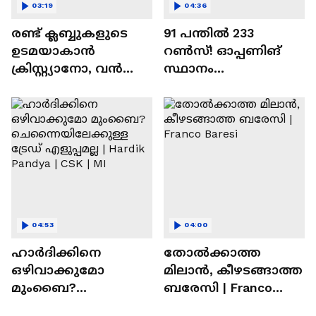
03:19
04:36
രണ്ട്‌ ക്ലബ്ബുകളുടെ
91 പന്തില്‍ 233
ഉടമയാകാന്‍
റണ്‍സ്! ഓപ്പണിങ്
ക്രിസ്റ്റ്യാനോ, വന്‍
സ്ഥാനം
റിട്ടയര്‍മെന്റ്‌
സുരക്ഷിതമാക്കുമോ
പദ്ധതികള്‍ | Cristiano
അഭിഷേക് ശർമ? |
Ronaldo
Abhishek Sharma
04:53
04:00
ഹാർദിക്കിനെ
തോല്‍ക്കാത്ത
ഒഴിവാക്കുമോ
മിലാന്‍, കീഴടങ്ങാത്ത
മുംബൈ?
ബരേസി | Franco
ചെന്നൈയിലേക്കുള്ള
Baresi