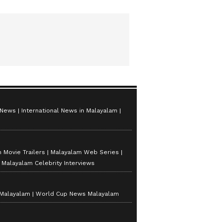
 News
International News in Malayalam
 Movie Trailers
Malayalam Web Series
Malayalam Celebrity Interviews
 Malayalam
World Cup News Malayalam