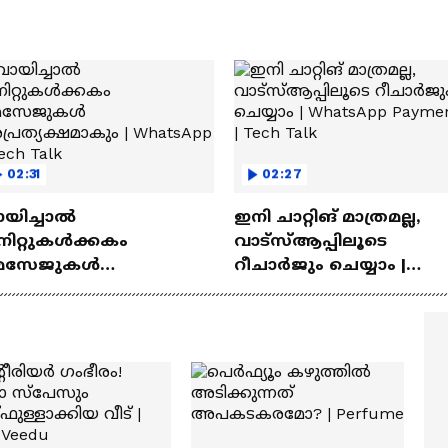
02:31
02:27
ായിച്ചാൽ
ഇനി ചാറ്റിങ് മാത്രമല്ല,
നിറ്റുകൾക്കകം
വാട്‌സ്‌ആപ്പിലൂടെ
െസേജുകള്‍
റീചാർജും ചെയ്യാം |
്രത്യക്ഷമാകും |
WhatsApp Payments | Te
atsApp | Tech Talk
Talk