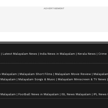
സീസൺ 2
Latest Malayalam News
India News in Malayalam
Kerala News
Crime
n Malayalam
Malayalam Short Films
Malayalam Movie Review
Malayalam
n Malayalam
Malayalam Songs & Music
Malayalam Miniscreen & TV News
n Malayalam
Football News in Malayalam
ISL News Malayalam
IPL News