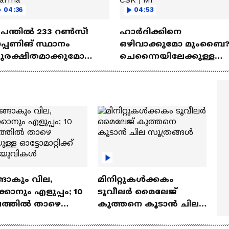
04:36
04:53
 പന്തില്‍ 233 റണ്‍സ്!
ഹാർദിക്കിനെ
പ്പണിങ് സ്ഥാനം
ഒഴിവാക്കുമോ മുംബൈ
ുരക്ഷിതമാക്കുമോ
ചെന്നൈയിലേക്കുള്ള
ഭിഷേക് ശർമ? |
ട്രേഡ് എളുപ്പമല്ല | Hardik
hishek Sharma
Pandya | CSK | MI
ങാകും വില,
മിനിറ്റുകൾക്കകം
്കാനും എളുപ്പം; 10
ടൂവീലർ മൈലേജ്
ഷത്തിൽ താഴെ
കുത്തനെ കൂടാൻ ചില
ുള്ള ഓട്ടോമാറ്റിക്ക്
സൂത്രങ്ങൾ
‍യുവികൾ