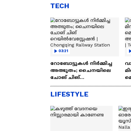
TECH
03:21
റോബോട്ടുകൾ നിർമ്മിച്ച
വ
അത്ഭുതം; ചൈനയിലെ
മി
ചോങ് ചിങ്
മ
റെയിൽവേസ്റ്റേഷൻ |
അപ
Chongqing Railway Station
Wh
LIFESTYLE