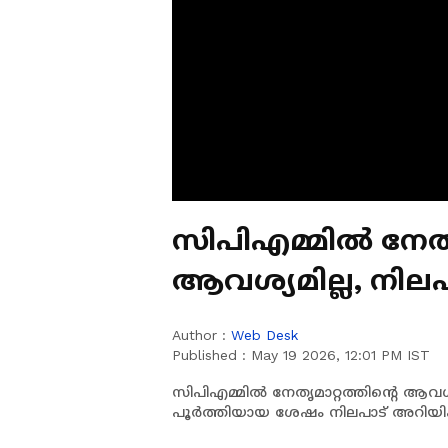
സിപിഎമ്മിൽ നേതൃമ
ആവശ്യമില്ല, നിലപാട
രാമകൃഷ്ണൻ
Author :
Web Desk
Published :
May 19 2026, 12:01 PM IST
സിപിഎമ്മിൽ നേതൃമാറ്റത്തിൻ്റെ ആവ
പൂർത്തിയായ ശേഷം നിലപാട് അറിയിക്