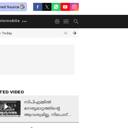
red Source
utomobile
e Today
TED VIDEO
സിപിഎമ്മിൽ
നേതൃമാറ്റത്തിൻ്റെ
W PLAYING
ആവശ്യമില്ല, നിലപാട്
പിന്നീട് പറയാം: ടി.പി.
രാമകൃഷ്ണൻ