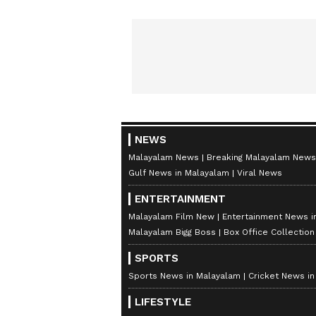
NEWS
Malayalam News
Breaking Malayalam News
Gulf News in Malayalam
Viral News
ENTERTAINMENT
Malayalam Film New
Entertainment News i
Malayalam Bigg Boss
Box Office Collectio
SPORTS
Sports News in Malayalam
Cricket News i
LIFESTYLE