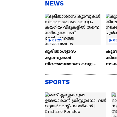
സന്തോഷം'
ആ
NEWS
ന്ന
02:21
03
ദുരിതാശ്വാസ
കുന്
ക്യാമ്പുകൾ
കില
നിറഞ്ഞതോടെ വെളളം
നടക്
കയറിയ വീടുകളിൽ
പൂർണ
തന്നെ കഴിയുകയാണ്
SPORTS
മേൽപ്പാടത്തെ
കുടുംബങ്ങൾ