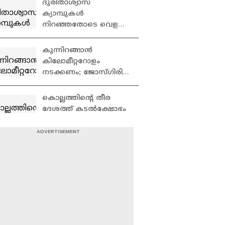
ദുരിതാശ്വാസ
ക്യാമ്പുകൾ
നിറഞ്ഞതോടെ വെളളം
കയറിയ വീടുകളിൽ
തന്നെ കഴിയുകയാണ്
കുന്നിറങ്ങാൻ
മേൽപ്പാടത്തെ
കിലോമീറ്ററോളം
കുടുംബങ്ങൾ
നടക്കണം; ജോസ്​ഗിരി
പൂർണമായും ഒറ്റപ്പെട്ടു
കൊല്ലത്തിന്റെ തീര
ദേശത്ത് കടൽക്ഷോഭം
രൂക്ഷം
പ്രളയം മുന്നറിയിപ്പ്;
ആറന്മുള
വിമാനത്താവളത്തെ
എതിർത്ത് നാട്ടുകാർ
കിഴക്കൻ വെള്ളത്തിന്റെ
ഒഴുക്ക് കുറഞ്ഞെങ്കിലും
ദുരിതം മാറാതെ