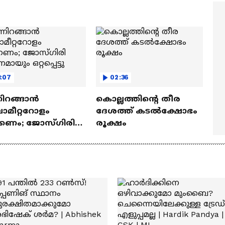
ത്മവിശ്വാസമുണ്ടായിരു
എത്തി | Ramayana Movie
ില്ല'
:07
02:36
നിറങ്ങാൻ
കൊല്ലത്തിന്റെ തീര
ോമീറ്ററോളം
ദേശത്ത് കടൽക്ഷോഭം
കണം; ജോസ്​ഗിരി
രൂക്ഷം
മായും ഒറ്റപ്പെട്ടു