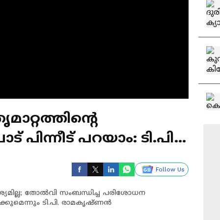
ാറ്റത്തിൻ്റെ
് പിന്നീട് പറയാം: ടി.പി.
Follow Us
ശ്യമില്ല; തോൽവി സംബന്ധിച്ച പരിശോധന
കുമെന്നും ടി.പി. രാമകൃഷ്ണൻ