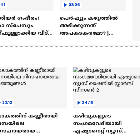
:41
03:06
ീരിയർ ഗംഭീരം!
പെർഫ്യൂം കഴുത്തിൽ
 സ്‌പേസും
അടിക്കുന്നത്
ഫുള്ളാക്കിയ വീട് |
അപകടകരമോ? |
a Veedu
Perfume
23:12
24:10
ോകത്തിന് കണ്ണീരായി
കഴിവുകളുടെ
ാസയിലെ
സംഗമവേദിയായി
ിസഹായരായ
ഏഷ്യാനെറ്റ് ന്യൂസ്
ുഞ്ഞുങ്ങൾ
ഷൈനിങ് സ്റ്റാർസ്