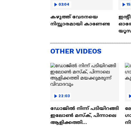
03:04
15
കഴുത്ത് വേദനയെ
ഇന്റ
നിസ്സാരമായി കാണേണ്ട
ഓരോ
യൂസ്
Nall
OTHER VIDEOS
22:03
ഡോജിൽ നിന്ന് പടിയിറങ്ങി
ല
ഇലോൺ മസ്ക്, പിന്നാലെ
ഗ
ആളിക്കത്തി
ന
മയക്കുമരുന്ന് വിവാദവും
ക