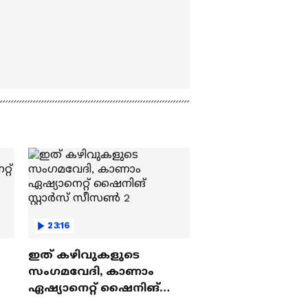
23:16
ഇത് കഴിവുകളുടെ
സംഗമവേദി, കാണാം
ഏഷ്യാനെറ്റ് ഷൈനിങ്
സ്റ്റാർസ് സീസൺ 2