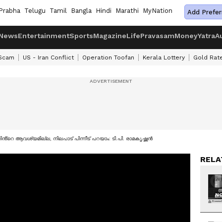
Prabha
Telugu
Tamil
Bangla
Hindi
Marathi
MyNation
Add Prefer
News
Entertainment
Sports
Magazine
Life
Pravasam
Money
Yatra
A
 Scam
US - Iran Conflict
Operation Toofan
Kerala Lottery
Gold Rat
ിൻ്റെ ആവശ്യമില്ല, നിലപാട് പിന്നീട് പറയാം: ടി.പി. രാമകൃഷ്ണൻ
RELA
NO