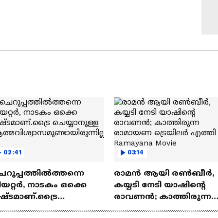
02:41
03:14
െറുപ്പത്തിൽത്തന്നെ
രാമന്‍ ആയി രൺബീർ,
യറ്റർ, നാടകം ഒക്കെ
കയ്യടി നേടി യാഷിന്റെ
ഷ്ടമാണ്.ട്രൈ
രാവണൻ; കാത്തിരുന്ന
യ്യാനുള്ള
രാമായണ ട്രെയിലർ