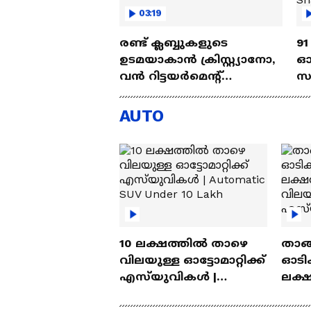
03:19
രണ്ട്‌ ക്ലബ്ബുകളുടെ
91
ഉടമയാകാന്‍ ക്രിസ്റ്റ്യാനോ,
ഓ
വന്‍ റിട്ടയര്‍മെന്റ്‌
സ
പദ്ധതികള്‍ | Cristiano
അ
Ronaldo
Ab
AUTO
10 ലക്ഷത്തിൽ താഴെ
താങ്
വിലയുള്ള ഓട്ടോമാറ്റിക്ക്
ഓടിക
എസ്‍യുവികൾ |
ലക്
Automatic SUV Under 10
വിലയ
Lakh
എസ്