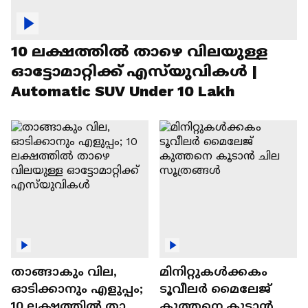
10 ലക്ഷത്തിൽ താഴെ വിലയുള്ള
ഓട്ടോമാറ്റിക്ക് എസ്‍യുവികൾ |
Automatic SUV Under 10 Lakh
താങ്ങാകും വില,
മിനിറ്റുകൾക്കകം
ഓടിക്കാനും എളുപ്പം;
ടൂവീലർ മൈലേജ്
10 ലക്ഷത്തിൽ താഴെ
കുത്തനെ കൂടാൻ