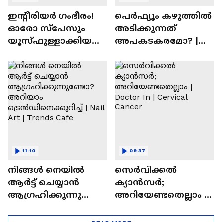
ഇന്റീരിയർ ഗംഭീരം!
പെർഫ്യൂം കഴുത്തിൽ
ഓരോ സ്‌പേസും
അടിക്കുന്നത്
യൂസ്ഫുള്ളാക്കിയ
അപകടകരമോ? |
വീട് | Nalla Veedu
Perfume
11:10
09:37
നിങ്ങൾ നെയിൽ
സെർവിക്കൽ
ആർട്ട് ചെയ്യാൻ
ക്യാൻസർ;
ആഗ്രഹിക്കുന്നുണ്ടോ
അറിയേണ്ടതെല്ലാം |
? അറിയാം
Doctor In | Cervical
ട്രെൻഡിനെക്കുറിച്ച് |
Cancer