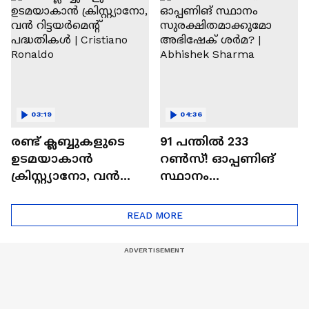
Ajit Agarkar
03:19
04:36
രണ്ട്‌ ക്ലബ്ബുകളുടെ
91 പന്തില്‍ 233
ഉടമയാകാന്‍
റണ്‍സ്! ഓപ്പണിങ്
ക്രിസ്റ്റ്യാനോ, വന്‍
സ്ഥാനം
റിട്ടയര്‍മെന്റ്‌
സുരക്ഷിതമാക്കുമോ
പദ്ധതികള്‍ | Cristiano
അഭിഷേക് ശർമ? |
READ MORE
Ronaldo
Abhishek Sharma