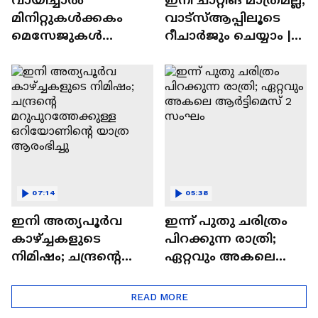
മിനിറ്റുകൾക്കകം
വാട്‌സ്‌ആപ്പിലൂടെ
മെസേജുകള്‍
റീചാർജും ചെയ്യാം |
അപ്രത്യക്ഷമാകും |
WhatsApp Payments |
WhatsApp | Tech Talk
Tech Talk
07:14
05:38
ഇനി അത്യപൂര്‍വ
ഇന്ന് പുതു ചരിത്രം
കാഴ്ച്ചകളുടെ
പിറക്കുന്ന രാത്രി;
നിമിഷം; ചന്ദ്രന്റെ
ഏറ്റവും അകലെ
മറുപുറത്തേക്കുള്ള
ആര്‍ട്ടിമെസ് 2 സംഘം
ഒറിയോണിന്റെ യാത്ര
READ MORE
ആരംഭിച്ചു