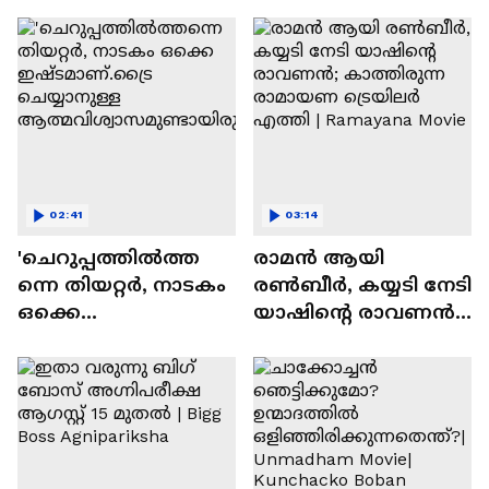
സന്തോഷം'
02:41
03:14
'ചെറുപ്പത്തിൽത്ത
രാമന്‍ ആയി
ന്നെ തിയറ്റർ, നാടകം
രൺബീർ, കയ്യടി നേടി
ഒക്കെ
യാഷിന്റെ രാവണൻ;
ഇഷ്ടമാണ്.ട്രൈ
കാത്തിരുന്ന
ചെയ്യാനുള്ള
രാമായണ ട്രെയിലർ
ആത്മവിശ്വാസമുണ്ടാ
എത്തി | Ramayana
യിരുന്നില്ല'
Movie