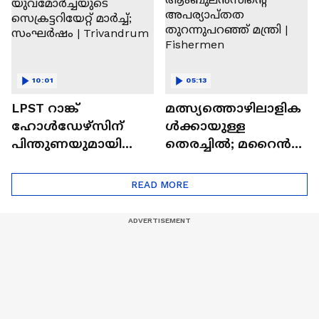
10:01
05:13
LPST റാങ്ക്
മത്സ്യത്തൊഴിലാളിക
ഹോൾഡേഴ്‌സിന്
ൾക്കായുള്ള
പിന്തുണയുമായി
തെരച്ചിൽ; മറൈൻ
യുവമോർച്ചയുടെ
ആംബുലൻസിന്റെ
സെക്രട്ടറിയേറ്റ് മാർച്ച്;
അപര്യാപ്തത
READ MORE
സംഘർഷം |
തുറന്നുപറഞ്ഞ് മന്ത്രി
Trivandrum
| Fishermen