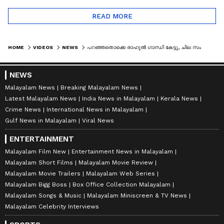
READ MORE
HOME
VIDEOS
NEWS
പറഞ്ഞതൊക്കെ രാഹുൽ ​ഗാന്ധി കേട്ടു, ചില സംശയങ്ങൾ ചോദിച്ചു: തിരുവഞ്ചൂർ രാധാക‍ൃഷ്ണൻ
NEWS
Malayalam News
Breaking Malayalam News
Latest Malayalam News
India News in Malayalam
Kerala News
Crime News
International News in Malayalam
Gulf News in Malayalam
Viral News
ENTERTAINMENT
Malayalam Film New
Entertainment News in Malayalam
Malayalam Short Films
Malayalam Movie Review
Malayalam Movie Trailers
Malayalam Web Series
Malayalam Bigg Boss
Box Office Collection Malayalam
Malayalam Songs & Music
Malayalam Miniscreen & TV News
Malayalam Celebrity Interviews