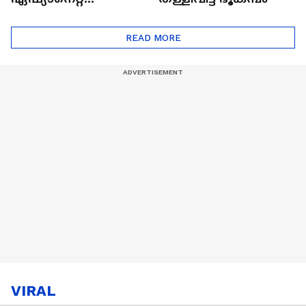
ഷൈനിങ് സ്റ്റാർസ്
സീസൺ 2
READ MORE
VIRAL