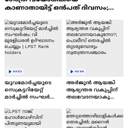
കാണാതായിട്ട് ഒൻപത് ദിവസം;
തങ്കിക്കായി വനത്തിലും തെരച്ചിൽ
03:52
03:05
യുവമോർച്ചയുടെ
അർജുൻ ആയങ്കി
സെക്രട്ടറിയേറ്റ്
ആഭ്യന്തര വകുപ്പിന്
മാർച്ചിൽ സംഘർഷം;
തലവേദനയാകുന്നോ
വി മുരളിധരൻ
?; പൊലീസ്
ഉദ്ഘാടനം ചെയ്യും |
തെരച്ചിൽ
LPST Rank holders
തുടരുമ്പോഴും
സ്വതന്ത്രസഞ്ചാരം