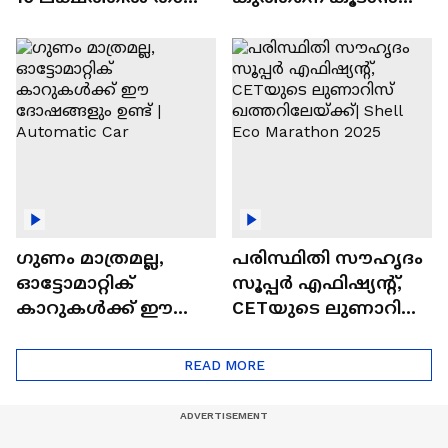
വിലയുള്ള
ചില സൂത്രങ്ങൾ
ഓട്ടോമാറ്റിക്ക്
എസ്‍യുവികൾ
ഗുണം മാത്രമല്ല,
പരിസ്ഥിതി സൗഹൃദം
ഓട്ടോമാറ്റിക്
സൂപ്പർ എഫിഷ്യന്റ്,
കാറുകൾക്ക് ഈ
CETയുടെ ലുണാറിസ്
ദോഷങ്ങളും ഉണ്ട് |
ഖത്തറിലേയ്ക്ക്| Shell
Automatic Car
Eco Marathon 2025
READ MORE