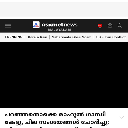
MALAYALAM
TRENDING :
Kerala Rain
Sabarimala Ghee Scam
US - Iran Conflict
പറഞ്ഞതൊക്കെ രാഹുൽ ​ഗാന്ധി
കേട്ടു, ചില സംശയങ്ങൾ ചോദിച്ചു: