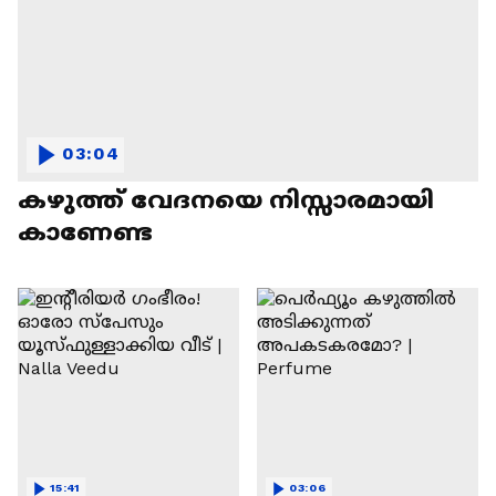
03:04
കഴുത്ത് വേദനയെ നിസ്സാരമായി
കാണേണ്ട
15:41
03:06