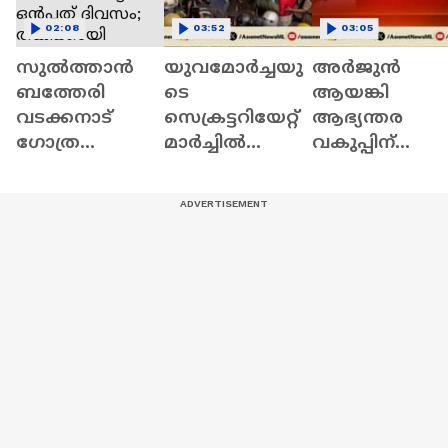
02:08
03:52
03:05
സുൽത്താൻ
യുവമോർച്ചയു
അർജുൻ
ബത്തേരി
ടെ
ആയങ്കി
വടക്കനാട്
സെക്രട്ടറിയേറ്റ്
ആഭ്യന്തര
ഗോത്ര
മാർച്ചിൽ
വകുപ്പിന്
വയോധികയെ
സംഘർഷം; വി
തലവേദനയാ
കാണാതായിട്ട്
മുരളിധരൻ
കുന്നോ?;
ഒൻപത്
ഉദ്ഘാടനം
പൊലീസ്
ദിവസം;
ചെയ്യും | LPST
തെരച്ചിൽ
തങ്കിക്കായി
Rank holders
തുടരുമ്പോഴും
വനത്തിലും
സ്വതന്ത്രസഞ്ച
തെരച്ചിൽ
രം