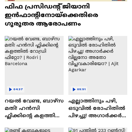
ഫിഫ പ്രസിഡന്റ് ജിയാനി
ഇൻഫാന്റിനോയ്‌ക്കെതിരെ
ഗുരുതര ആരോപണം
04:37
05:51
റയല്‍ വേണ്ട, ബാഴ്‌സ
എല്ലാത്തിനും പഴി,
മതി! ഹൻസി
ഒടുവില്‍ രോഹിതില്‍
ഫ്ലിക്കിന്റെ കളത്തില്‍
പിഴച്ചു! അഗാര്‍ക്കർ
റോഡ്രി ഫിറ്റോ? |
വില്ലനോ അതോ
Rodri | Barcelona
വിപ്ലവകാരിയോ? |