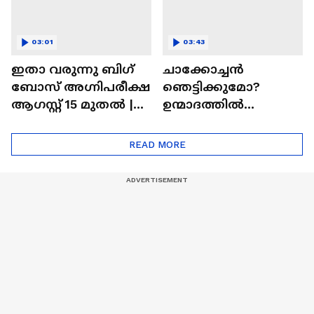
03:01
03:43
ഇതാ വരുന്നു ബിഗ്
ചാക്കോച്ചന്‍
ബോസ് അഗ്നിപരീക്ഷ
ഞെട്ടിക്കുമോ?
ആഗസ്റ്റ് 15 മുതൽ |
ഉന്മാദത്തിൽ
Bigg Boss Agnipariksha
ഒളിഞ്ഞിരിക്കുന്നതെ
ന്ത്?| Unmadham
READ MORE
Movie| Kunchacko
Boban