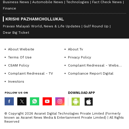
Business News
Automobile News
Technologies
Fact Check News
Finance
KRISHI PAZHAMCHOLLUKAL
Pravasi Malayali World, News & Life Updates
Gulf Round Up
Dear Big Ticket
About Website
About Tv
Terms Of Use
Privacy Policy
CSAM Policy
Complaint Redressal - Website
Complaint Redressal - TV
Compliance Report Digital
Investors
FOLLOW US ON
DOWNLOAD APP
© Copyright 2026 Asianxt Digital Technologies Private Limited (Formerly
known as Asianet News Media & Entertainment Private Limited) | All Rights
Reserved