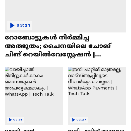
03:21
റോബോട്ടുകൾ നിർമ്മിച്ച
അത്ഭുതം; ചൈനയിലെ ചോങ്
ചിങ് റെയിൽവേസ്റ്റേഷൻ |
Chongqing Railway Station
02:31
02:27
വായിച്ചാൽ
ഇനി ചാറ്റിങ് മാത്രമല്ല,