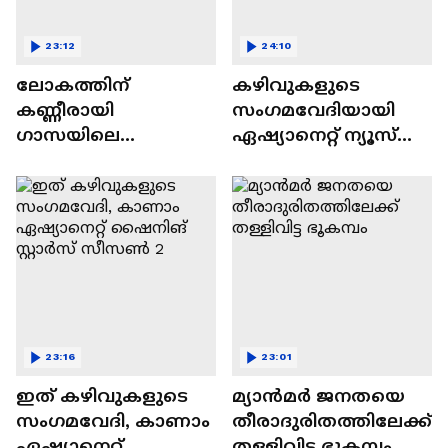
23:12
24:10
ലോകത്തിന്
കഴിവുകളുടെ
കണ്ണീരായി
സംഗമവേദിയായി
ഗാസയിലെ
ഏഷ്യാനെറ്റ് ന്യൂസ്
നിസഹായരായ
ഷൈനിങ് സ്റ്റാർസ്
കുഞ്ഞുങ്ങൾ
സീസൺ 2
23:16
23:01
ഇത് കഴിവുകളുടെ
മ്യാൻമർ ജനതയെ
സംഗമവേദി, കാണാം
തീരാദുരിതത്തിലേക്ക്
ഏഷ്യാനെറ്റ്
തള്ളിവിട്ട ഭൂകമ്പം