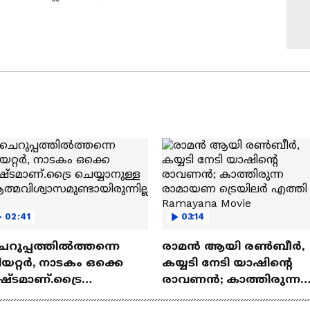
02:41
03:14
െറുപ്പത്തിൽത്തന്നെ
രാമന്‍ ആയി രൺബീർ,
യറ്റർ, നാടകം ഒക്കെ
കയ്യടി നേടി യാഷിന്റെ
ഷ്ടമാണ്.ട്രൈ
രാവണൻ; കാത്തിരുന്ന
യ്യാനുള്ള
രാമായണ ട്രെയിലർ