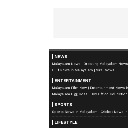
NEWS
Malayalam News
Breaking Malayalam News
Gulf News in Malayalam
Viral News
ENTERTAINMENT
Malayalam Film New
Entertainment News i
Malayalam Bigg Boss
Box Office Collectio
SPORTS
Sports News in Malayalam
Cricket News i
LIFESTYLE