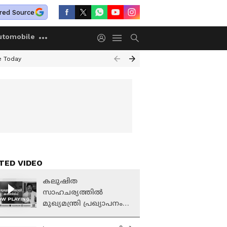
red Source
utomobile
e Today
TED VIDEO
കലുഷിത
സാഹചര്യത്തിൽ
W PLAYING
മുഖ്യമന്ത്രി പ്രഖ്യാപനം
നടത്തില്ലെന്ന് കടുപ്പിച്ച്
രാഹുൽ ​ഗാന്ധി |