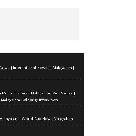
 News
International News in Malayalam
 Movie Trailers
Malayalam Web Series
Malayalam Celebrity Interviews
 Malayalam
World Cup News Malayalam