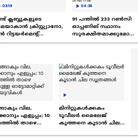
03:19
04:36
്ട്‌ ക്ലബ്ബുകളുടെ
91 പന്തില്‍ 233 റണ്‍സ്!
മയാകാന്‍ ക്രിസ്റ്റ്യാനോ,
ഓപ്പണിങ് സ്ഥാനം
‍ റിട്ടയര്‍മെന്റ്‌
സുരക്ഷിതമാക്കുമോ
്ധതികള്‍ | Cristiano
അഭിഷേക് ശർമ? |
naldo
Abhishek Sharma
ങാകും വില,
മിനിറ്റുകൾക്കകം
്കാനും എളുപ്പം; 10
ടൂവീലർ മൈലേജ്
ഷത്തിൽ താഴെ
കുത്തനെ കൂടാൻ ചില
ുള്ള ഓട്ടോമാറ്റിക്ക്
സൂത്രങ്ങൾ
‍യുവികൾ