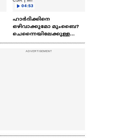
04:53
ഹാർദിക്കിനെ
ഒഴിവാക്കുമോ മുംബൈ?
ചെന്നൈയിലേക്കുള്ള
ട്രേഡ് എളുപ്പമല്ല | Hardik
Pandya | CSK | MI