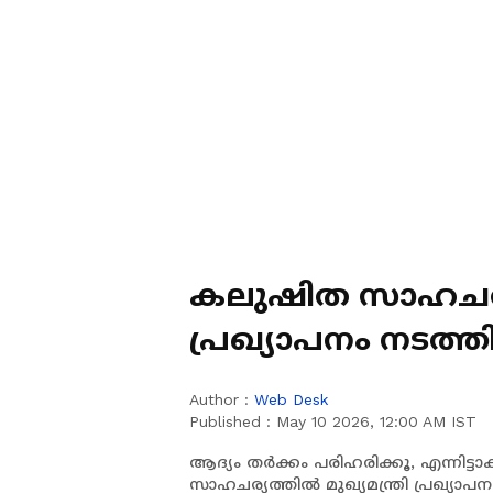
കലുഷിത സാഹചര്യത
പ്രഖ്യാപനം നടത്തില്ലെന്ന
ഗാന്ധി
Author :
Web Desk
Published :
May 10 2026, 12:00 AM IST
ആദ്യം തർക്കം പരിഹരിക്കൂ, എന്നിട്
സാഹചര്യത്തിൽ മുഖ്യമന്ത്രി പ്രഖ്യാപനം