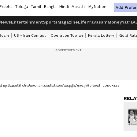
Prabha
Telugu
Tamil
Bangla
Hindi
Marathi
MyNation
Add Prefer
News
Entertainment
Sports
Magazine
Life
Pravasam
Money
Yatra
A
 Scam
US - Iran Conflict
Operation Toofan
Kerala Lottery
Gold Rat
്യമന്ത്രി പ്രഖ്യാപനം നടത്തില്ലെന്ന് കടുപ്പിച്ച് രാഹുൽ ​ഗാന്ധി | CONGRESS
RELA
NO