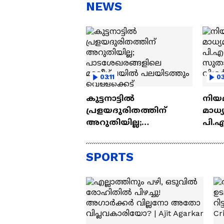
സന്തോഷം'
ആ
NEWS
ന്ന
03:11
03
കുട്ടനാട്ടിൽ
നിയ
പ്രളയദുരിതത്തിന്
മാധ്
അറുതിയില്ല;
പി.എ
പാടശേഖരങ്ങളിലെ
സുതാ
മടവീഴ്ചയിൽ
വിശ
SPORTS
പലയിടത്തും
വെള്ളക്കെട്ട്