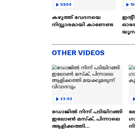
03:04
15
കഴുത്ത് വേദനയെ
ഇന്റ
നിസ്സാരമായി കാണേണ്ട
ഓരോ
യൂസ്
Nall
OTHER VIDEOS
22:03
ഡോജിൽ നിന്ന് പടിയിറങ്ങി
ല
ഇലോൺ മസ്ക്, പിന്നാലെ
ഗ
ആളിക്കത്തി
ന
മയക്കുമരുന്ന് വിവാദവും
ക