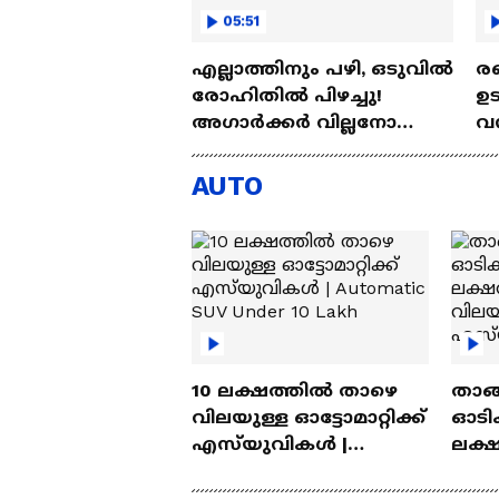
05:51
എല്ലാത്തിനും പഴി, ഒടുവില്‍
രണ
രോഹിതില്‍ പിഴച്ചു!
ഉട
അഗാര്‍ക്കർ വില്ലനോ
വന്
അതോ വിപ്ലവകാരിയോ? |
പദ
Ajit Agarkar
Ro
AUTO
10 ലക്ഷത്തിൽ താഴെ
താങ്
വിലയുള്ള ഓട്ടോമാറ്റിക്ക്
ഓടിക
എസ്‍യുവികൾ |
ലക്
Automatic SUV Under 10
വിലയ
Lakh
എസ്