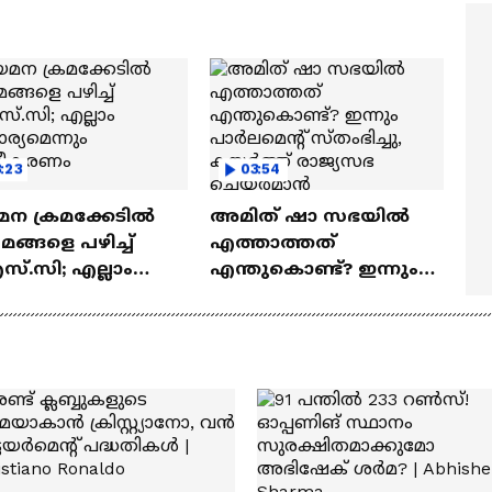
ത്മവിശ്വാസമുണ്ടായിരു
എത്തി | Ramayana Movie
ില്ല'
:23
03:54
മന ക്രമക്കേടിൽ
അമിത് ഷാ സഭയിൽ
യമങ്ങളെ പഴിച്ച്
എത്താത്തത്
സ്.സി; എല്ലാം
എന്തുകൊണ്ട്? ഇന്നും
ര്യമെന്നും
പാർലമെന്റ് സ്തംഭിച്ചു,
ദീകരണം
കയർത്ത് രാജ്യസഭ
ചെയർമാൻ