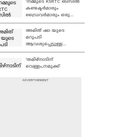
'നമ്മുടെ KSRTC ബസിൽ
Congress
കണ്ടക്ടർമാരും
ഡ്രൈവർമാരും ഒരു
തുള്ളി വെള്ളം ബസിൽ
ഒഴിക്കുന്നത്
അമിത് ഷാ യുടെ
കണ്ടിട്ടുണ്ടോ?'
മറുപടി
ആവശ്യപ്പെട്ടുള്ള
പ്രതിപക്ഷത്തിൻ്റെ
പ്രതിഷേധം; പാർലമെൻ്റ്
'തമിഴ്നാടിന്
ഇന്നും സ്തംഭിച്ചു
വെള്ളം,നമുക്ക്
സുരക്ഷ,ജലനിരപ്പ്
ഉയർത്തിയാൽ ഇടുക്കി
ഡാമിൽ വെള്ളം
ഒളിവിലിരുന്ന് ഭീഷണി
ഇല്ലാതെ വരും''|M M
മുഴക്കി അർജുൻ
Mani
ആയങ്കി; പൊലീസിൻ്റെ
അടുത്ത നീക്കമെന്ത്? |
Arjun Ayanki
അർജുൻ ആയങ്കിയെ
പൂട്ടാൻ പ്രത്യേക
അന്യേഷണ സംഘം