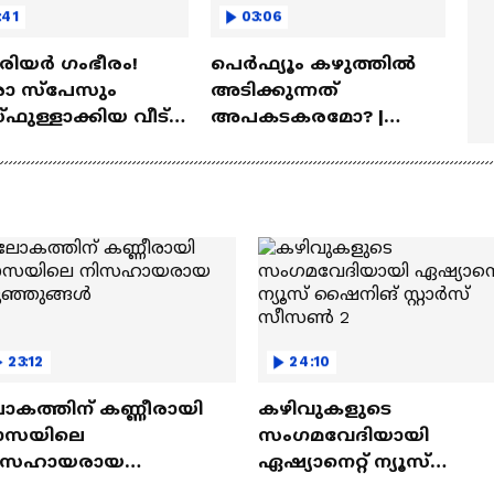
:41
03:06
ീരിയർ ഗംഭീരം!
പെർഫ്യൂം കഴുത്തിൽ
 സ്‌പേസും
അടിക്കുന്നത്
ഫുള്ളാക്കിയ വീട് |
അപകടകരമോ? |
a Veedu
Perfume
23:12
24:10
ോകത്തിന് കണ്ണീരായി
കഴിവുകളുടെ
ാസയിലെ
സംഗമവേദിയായി
ിസഹായരായ
ഏഷ്യാനെറ്റ് ന്യൂസ്
ുഞ്ഞുങ്ങൾ
ഷൈനിങ് സ്റ്റാർസ്