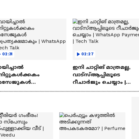
02:31
02:27
ായിച്ചാൽ
ഇനി ചാറ്റിങ് മാത്രമല്ല,
നിറ്റുകൾക്കകം
വാട്‌സ്‌ആപ്പിലൂടെ
െസേജുകള്‍
റീചാർജും ചെയ്യാം |
്രത്യക്ഷമാകും |
WhatsApp Payments | Te
atsApp | Tech Talk
Talk