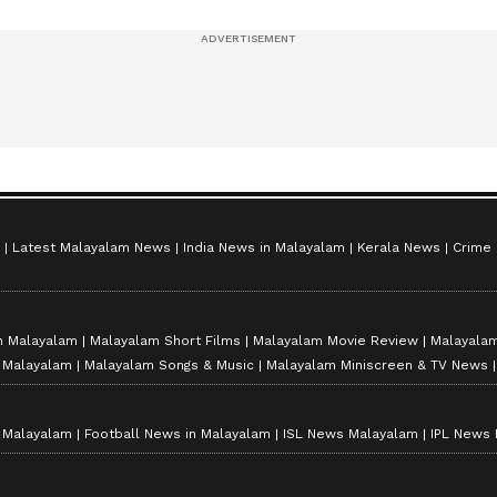
സീസൺ 2
Latest Malayalam News
India News in Malayalam
Kerala News
Crime
n Malayalam
Malayalam Short Films
Malayalam Movie Review
Malayalam
n Malayalam
Malayalam Songs & Music
Malayalam Miniscreen & TV News
n Malayalam
Football News in Malayalam
ISL News Malayalam
IPL News