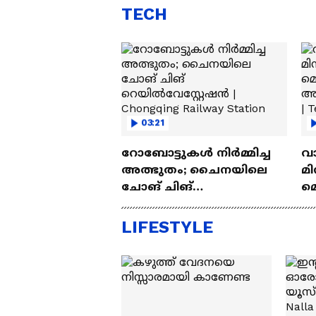
TECH
03:21
റോബോട്ടുകൾ നിർമ്മിച്ച
വ
അത്ഭുതം; ചൈനയിലെ
മി
ചോങ് ചിങ്
മ
റെയിൽവേസ്റ്റേഷൻ |
അപ
Chongqing Railway Station
Wh
LIFESTYLE