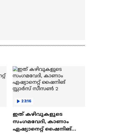
23:16
ഇത് കഴിവുകളുടെ
സംഗമവേദി, കാണാം
ഏഷ്യാനെറ്റ് ഷൈനിങ്
സ്റ്റാർസ് സീസൺ 2