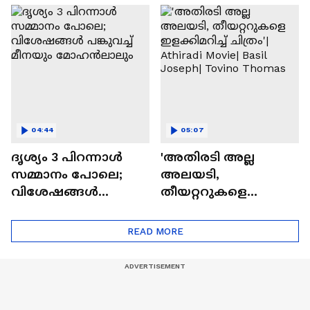
Naslen| Mollywood
ദൃശ്യം 3
Times|Interview
വിശേഷങ്ങളുമായി
മീനയും
മോഹൻലാലും
04:44
05:07
ദൃശ്യം 3 പിറന്നാൾ
'അതിരടി അല്ല
സമ്മാനം പോലെ;
അലയടി,
വിശേഷങ്ങൾ
തീയറ്ററുകളെ
പങ്കുവച്ച് മീനയും
ഇളക്കിമറിച്ച് ചിത്രം'|
മോഹൻലാലും
Athiradi Movie| Basil
READ MORE
Joseph| Tovino
Thomas