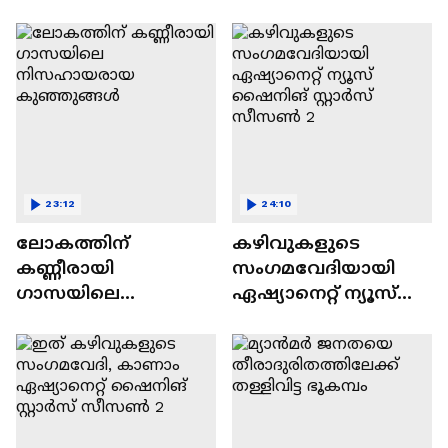
വിവാദവും
23:12
24:10
ലോകത്തിന്
കഴിവുകളുടെ
കണ്ണീരായി
സംഗമവേദിയായി
ഗാസയിലെ
ഏഷ്യാനെറ്റ് ന്യൂസ്
നിസഹായരായ
ഷൈനിങ് സ്റ്റാർസ്
കുഞ്ഞുങ്ങൾ
സീസൺ 2