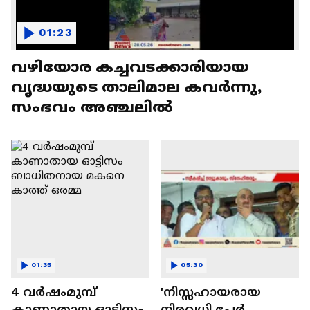
01:23
വഴിയോര കച്ചവടക്കാരിയായ
വൃദ്ധയുടെ താലിമാല കവര്‍ന്നു,
സംഭവം അഞ്ചലിൽ
01:35
05:30
4 വർഷംമുമ്പ്
'നിസ്സഹായരായ
കാണാതായ ഓട്ടിസം
നിരവധി പേർ