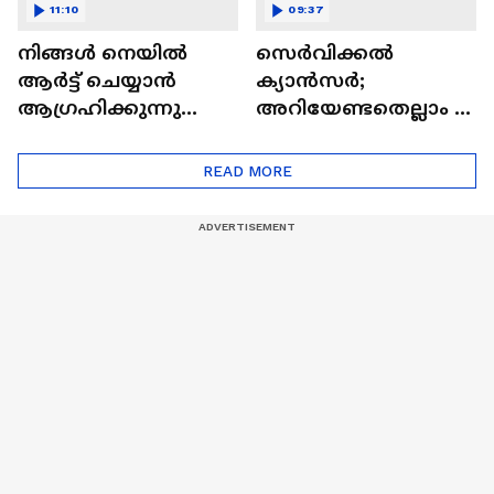
11:10
09:37
നിങ്ങൾ നെയിൽ
സെർവിക്കൽ
ആർട്ട് ചെയ്യാൻ
ക്യാൻസർ;
ആഗ്രഹിക്കുന്നുണ്ടോ
അറിയേണ്ടതെല്ലാം |
? അറിയാം
Doctor In | Cervical
ട്രെൻഡിനെക്കുറിച്ച് |
Cancer
READ MORE
Nail Art | Trends Cafe