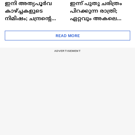
ഇനി അത്യപൂര്‍വ
ഇന്ന് പുതു ചരിത്രം
കാഴ്ച്ചകളുടെ
പിറക്കുന്ന രാത്രി;
നിമിഷം; ചന്ദ്രന്റെ
ഏറ്റവും അകലെ
മറുപുറത്തേക്കുള്ള
ആര്‍ട്ടിമെസ് 2 സംഘം
ഒറിയോണിന്റെ യാത്ര
READ MORE
ആരംഭിച്ചു