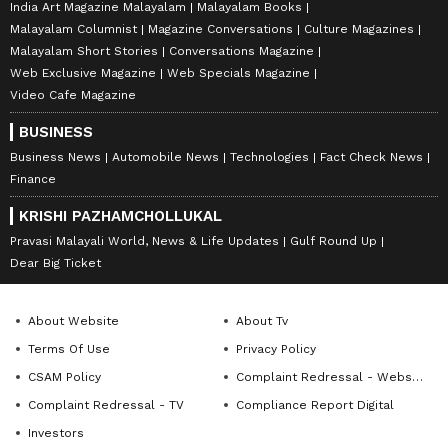
India Art Magazine Malayalam
Malayalam Books
Malayalam Columnist
Magazine Conversations
Culture Magazines
Malayalam Short Stories
Conversations Magazine
Web Exclusive Magazine
Web Specials Magazine
Video Cafe Magazine
BUSINESS
Business News
Automobile News
Technologies
Fact Check News
Finance
KRISHI PAZHAMCHOLLUKAL
Pravasi Malayali World, News & Life Updates
Gulf Round Up
Dear Big Ticket
About Website
About Tv
Terms Of Use
Privacy Policy
CSAM Policy
Complaint Redressal - Website
Complaint Redressal - TV
Compliance Report Digital
Investors