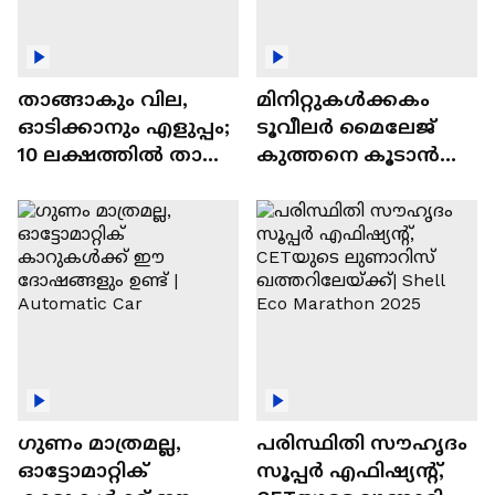
താങ്ങാകും വില,
മിനിറ്റുകൾക്കകം
ഓടിക്കാനും എളുപ്പം;
ടൂവീലർ മൈലേജ്
10 ലക്ഷത്തിൽ താഴെ
കുത്തനെ കൂടാൻ
വിലയുള്ള
ചില സൂത്രങ്ങൾ
ഓട്ടോമാറ്റിക്ക്
എസ്‍യുവികൾ
ഗുണം മാത്രമല്ല,
പരിസ്ഥിതി സൗഹൃദം
ഓട്ടോമാറ്റിക്
സൂപ്പർ എഫിഷ്യന്റ്,