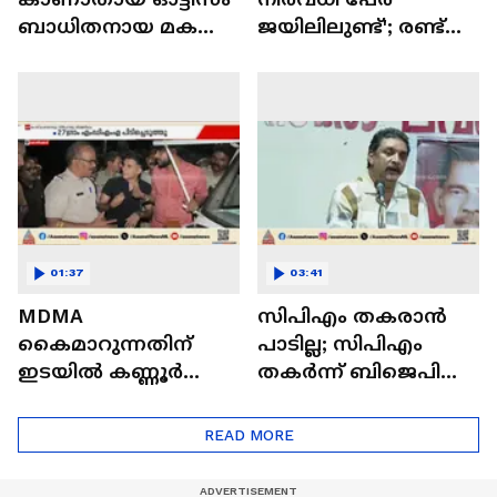
ബാധിതനായ മകനെ
ജയിലിലുണ്ട്'; രണ്ട്
കാത്ത് ഒരമ്മ
പതിറ്റാണ്ടിന് ശേഷം
ജന്മ നാട്ടിലെത്തി
അബ്ദുൾ റഹീം
01:37
03:41
MDMA
സിപിഎം തകരാന്‍
കെെമാറുന്നതിന്
പാടില്ല; സിപിഎം
ഇടയിൽ കണ്ണൂർ
തകര്‍ന്ന് ബിജെപി
സ്വദേശികളായ
വളരുന്നത്
യുവാക്കൾ
കേരളത്തിന്
READ MORE
അറസ്റ്റിൽ
നല്ലതല്ലെന്ന് ഷിബു
ബേബി ജോണ്‍