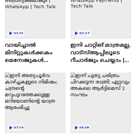
02:31
02:27
വായിച്ചാൽ
ഇനി ചാറ്റിങ് മാത്രമല്ല,
മിനിറ്റുകൾക്കകം
വാട്‌സ്‌ആപ്പിലൂടെ
മെസേജുകള്‍
റീചാർജും ചെയ്യാം |
അപ്രത്യക്ഷമാകും |
WhatsApp Payments |
WhatsApp | Tech Talk
Tech Talk
07:14
05:38