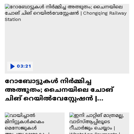
03:21
റോബോട്ടുകൾ നിർമ്മിച്ച
അത്ഭുതം; ചൈനയിലെ ചോങ്
ചിങ് റെയിൽവേസ്റ്റേഷൻ |
Chongqing Railway Station