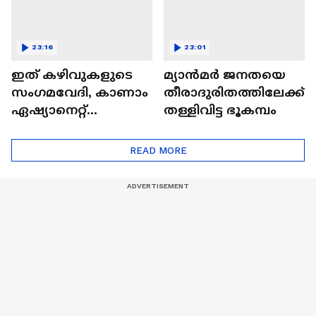
23:16
23:01
ഇത് കഴിവുകളുടെ
മ്യാൻമർ ജനതയെ
സംഗമവേദി, കാണാം
തീരാദുരിതത്തിലേക്ക്
ഏഷ്യാനെറ്റ്
തള്ളിവിട്ട ഭൂകമ്പം
ഷൈനിങ് സ്റ്റാർസ്
സീസൺ 2
READ MORE