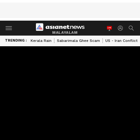
MALAYALAM
TRENDING :
Kerala Rain
Sabarimala Ghee Scam
US - Iran Conflict