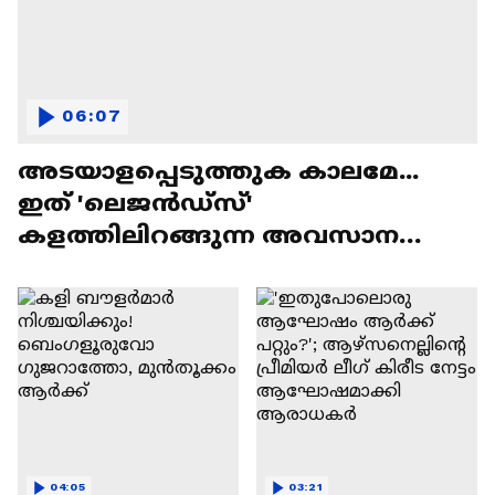
06:07
അടയാളപ്പെടുത്തുക കാലമേ...
ഇത് 'ലെജൻഡ്‌സ്'
കളത്തിലിറങ്ങുന്ന അവസാന
ലോകകപ്പ്
04:05
03:21