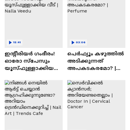
15:41
03:06
ഇന്റീരിയർ ഗംഭീരം!
പെർഫ്യൂം കഴുത്തിൽ
ഓരോ സ്‌പേസും
അടിക്കുന്നത്
യൂസ്ഫുള്ളാക്കിയ
അപകടകരമോ? |
വീട് | Nalla Veedu
Perfume