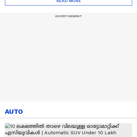
READ MORE
Rishabh Pant | BCCI
AUTO