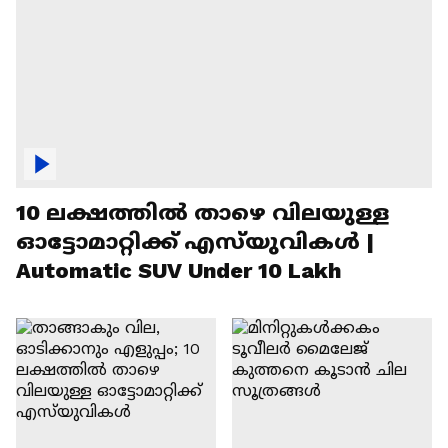
10 ലക്ഷത്തിൽ താഴെ വിലയുള്ള
ഓട്ടോമാറ്റിക്ക് എസ്‍യുവികൾ |
Automatic SUV Under 10 Lakh