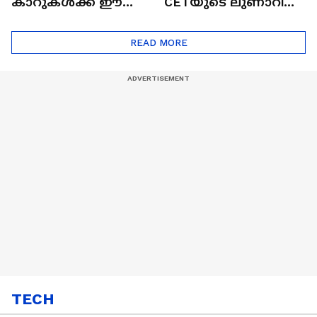
കാറുകൾക്ക് ഈ
CETയുടെ ലുണാറിസ്
ദോഷങ്ങളും ഉണ്ട് |
ഖത്തറിലേയ്ക്ക്| Shell
Automatic Car
Eco Marathon 2025
READ MORE
TECH