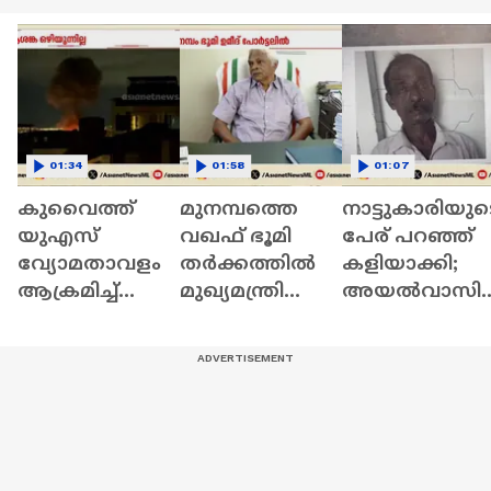
01:34
01:58
01:07
കുവെെത്ത്
മുനമ്പത്തെ
നാട്ടുകാരിയുട
യുഎസ്
വഖഫ് ഭൂമി
പേര് പറഞ്ഞ്
വ്യോമതാവളം
തർക്കത്തിൽ
കളിയാക്കി;
ആക്രമിച്ച്
മുഖ്യമന്ത്രി
അയൽവാസി
ഇറാൻ; ഒമാന്
സതീശന്‍റെ 10
യെ തലക്കടിച്ച്
ഭീഷണിയുമായി
മിനിറ്റ് പരിഹാരം
കൊലപ്പെടു
ട്രംപ്
നടക്കില്ലെന്ന്
ത്താൻ ശ്രമിച്ച
ജുഡീഷ്യൽ
പ്രതി പിടിയിൽ