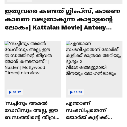
ഇതുവരെ കണ്ടത് ഗ്ലിംപ്സ്, കാണെ
കാണെ വലുതാകുന്ന കാട്ടാളൻ്റെ
ലോകം| Kattalan Movie| Antony
Varghese Pepe
33:17
16:32
'സച്ചിനും അമൽ
എന്താണ്
ഡേവീസും അല്ല, ഈ
സംഭവിച്ചതെന്ന്
ബന്ധത്തിൻ്റെ തീവ്രത
ജോർജ് കുട്ടിക്ക്
ഞാൻ കണ്ടതാണ്!' |
മാത്രമേ അറിയൂ;