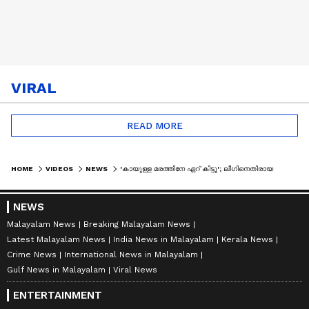
VIRAL
READ MORE
HOME
VIDEOS
NEWS
'കായുള്ള മരത്തിനേ ഏറ് കിട്ടു'; ലീ​ഗിനെതിരായ വിമർശനങ്ങളിൽ പ്രതികരിച്ച് സാദിഖലി തങ്ങൾ
NEWS
Malayalam News
Breaking Malayalam News
Latest Malayalam News
India News in Malayalam
Kerala News
Crime News
International News in Malayalam
Gulf News in Malayalam
Viral News
ENTERTAINMENT