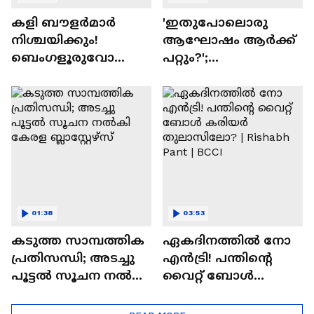
കളി ബൗളര്‍മാര്‍
'ഇതുപോലൊരു
നിശ്ചയിക്കും!
ആഘോഷം ആർക്ക്
ബെംഗളൂരുവോ
പറ്റും?';
ഗുജറാത്തോ,
ആഴ്സനെല്ലിന്റെ
മുൻതൂക്കം ആർക്ക്
പ്രീമിയർ ലീ​ഗ് കിരീട
നേട്ടം
ആഘോഷമാക്കി
ആരാധകർ
01:38
03:53
കടുത്ത സാമ്പത്തിക
ഏകദിനത്തില്‍ നോ
പ്രതിസന്ധി; അടച്ചു
എൻട്രി! പന്തിന്റെ
പൂട്ടൽ സൂചന നൽകി
വൈറ്റ് ബോള്‍
കേരള ബ്ലാസ്റ്റേഴ്‌സ്
കരിയര്‍
തുലാസിലോ? |