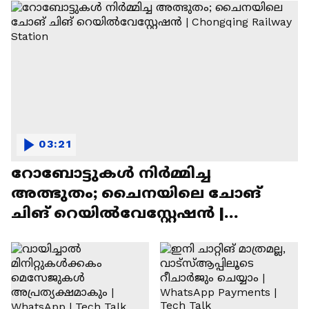
03:21
റോബോട്ടുകൾ നിർമ്മിച്ച
അത്ഭുതം; ചൈനയിലെ ചോങ്
ചിങ് റെയിൽവേസ്റ്റേഷൻ |
Chongqing Railway Station