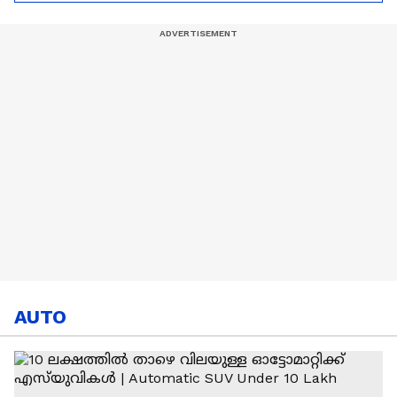
ഇൻഫന്റീനൊ | FIFA |
World Cup
AUTO