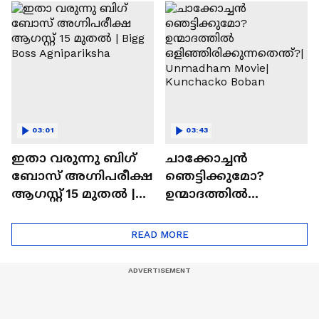
ചെയ്യാനുള്ള
രാമായണ ട്രെയിലർ
ആത്മവിശ്വാസമുണ്ടാ
എത്തി | Ramayana
യിരുന്നില്ല'
Movie
03:01
03:43
ഇതാ വരുന്നു ബിഗ്
ചാക്കോച്ചന്‍
ബോസ് അഗ്നിപരീക്ഷ
ഞെട്ടിക്കുമോ?
ആഗസ്റ്റ് 15 മുതൽ |
ഉന്മാദത്തിൽ
Bigg Boss Agnipariksha
ഒളിഞ്ഞിരിക്കുന്നതെ
ന്ത്?| Unmadham
READ MORE
Movie| Kunchacko
Boban