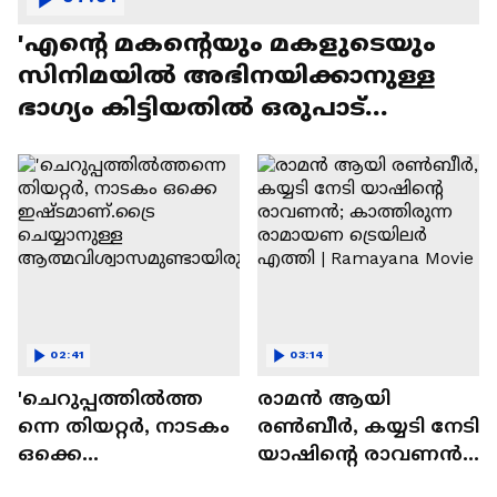
'എന്റെ മകന്റെയും മകളുടെയും
സിനിമയിൽ അഭിനയിക്കാനുള്ള
ഭാഗ്യം കിട്ടിയതിൽ ഒരുപാട്
സന്തോഷം'
02:41
03:14
'ചെറുപ്പത്തിൽത്ത
രാമന്‍ ആയി
ന്നെ തിയറ്റർ, നാടകം
രൺബീർ, കയ്യടി നേടി
ഒക്കെ
യാഷിന്റെ രാവണൻ;
ഇഷ്ടമാണ്.ട്രൈ
കാത്തിരുന്ന