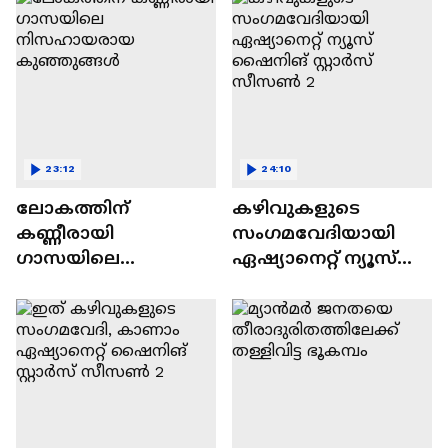
23:12
24:10
ലോകത്തിന്
കഴിവുകളുടെ
കണ്ണീരായി
സംഗമവേദിയായി
ഗാസയിലെ
ഏഷ്യാനെറ്റ് ന്യൂസ്
നിസഹായരായ
ഷൈനിങ് സ്റ്റാർസ്
കുഞ്ഞുങ്ങൾ
സീസൺ 2