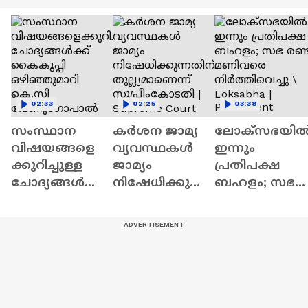
02:33
02:25
03:38
സംസ്ഥാന
കർശന ജാമ്യ
ലോക്സഭയി
വിഷയങ്ങളെ
വ്യവസ്ഥകൾ
ഇന്നും
ക്കുറിച്ചുള്ള
ജാമ്യം
പ്രതിപക്ഷ
ചോദ്യങ്ങൾക്ക്
നിഷേധിക്കുന്ന
ബഹളം; സഭ
കൈകൂപ്പി
തിന്
രണ്ട് മണിവര
ഒഴിഞ്ഞുമാറി
തുല്ല്യമാണെന്ന്
നിർത്തിവെച്ചു 
കെ.സി
സുപ്രീംകോടതി
Loksabha |
വേണുഗോപാ
| Supreme Court
Parliament
ൽ എംപി |KC
Venugopal