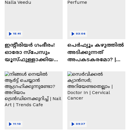
15:41
03:06
ഇന്റീരിയർ ഗംഭീരം!
പെർഫ്യൂം കഴുത്തിൽ
ഓരോ സ്‌പേസും
അടിക്കുന്നത്
യൂസ്ഫുള്ളാക്കിയ
അപകടകരമോ? |
വീട് | Nalla Veedu
Perfume
11:10
09:37