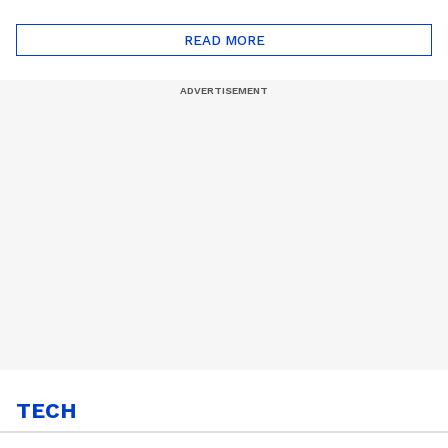
ദോഷങ്ങളും ഉണ്ട് |
ഖത്തറിലേയ്ക്ക്| Shell
Automatic Car
Eco Marathon 2025
READ MORE
TECH