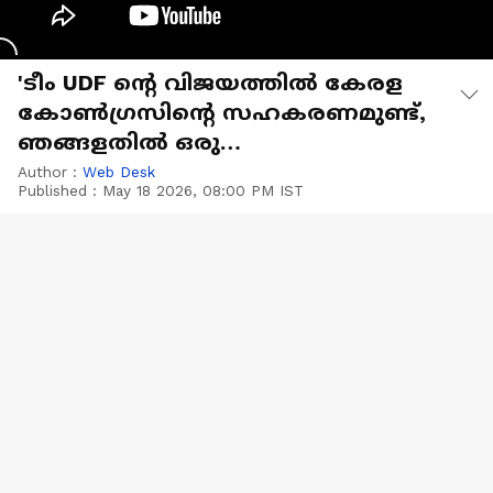
'ടീം UDF ന്റെ വിജയത്തിൽ കേരള
കോൺഗ്രസിന്റെ സഹകരണമുണ്ട്,
ഞങ്ങളതിൽ ഒരു
കൊതിക്കെറുവും പറഞ്ഞുവരില്ല'
Author :
Web Desk
Published :
May 18 2026, 08:00 PM IST