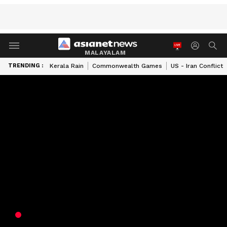
MALAYALAM
TRENDING :
Kerala Rain
Commonwealth Games
US - Iran Conflict