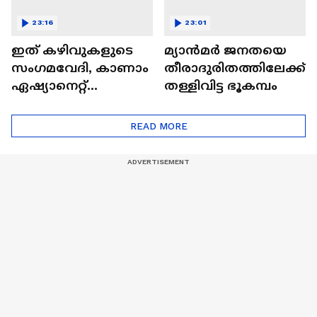
23:16
23:01
ഇത് കഴിവുകളുടെ
മ്യാൻമർ ജനതയെ
സംഗമവേദി, കാണാം
തീരാദുരിതത്തിലേക്ക്
ഏഷ്യാനെറ്റ്
തള്ളിവിട്ട ഭൂകമ്പം
ഷൈനിങ് സ്റ്റാർസ്
സീസൺ 2
READ MORE