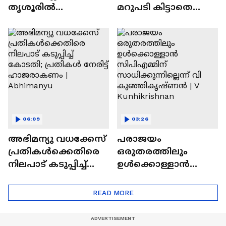
തൃശൂരിൽ
മറുപടി കിട്ടാതെ
യുവമോർച്ച
പ്രതിഷേധം
പ്രതിഷേധം
അവസാനിപ്പിക്കില്ലെ
ന്ന് പ്രതിപക്ഷം
06:09
03:26
അഭിമന്യു വധക്കേസ്
പരാജയം
പ്രതികൾക്കെതിരെ
ഒരുതരത്തിലും
നിലപാട് കടുപ്പിച്ച്
ഉൾക്കൊള്ളാൻ
കോടതി; പ്രതികൾ
സിപിഎമ്മിന്
നേരിട്ട് ഹാജരാകണം
സാധിക്കുന്നില്ലെന്ന് വി
READ MORE
| Abhimanyu
കുഞ്ഞികൃഷ്ണൻ | V
Kunhikrishnan