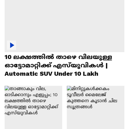
10 ലക്ഷത്തിൽ താഴെ വിലയുള്ള
ഓട്ടോമാറ്റിക്ക് എസ്‍യുവികൾ |
Automatic SUV Under 10 Lakh