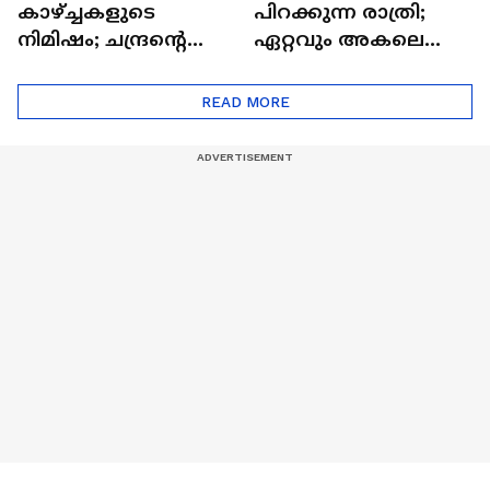
കാഴ്ച്ചകളുടെ
പിറക്കുന്ന രാത്രി;
നിമിഷം; ചന്ദ്രന്റെ
ഏറ്റവും അകലെ
മറുപുറത്തേക്കുള്ള
ആര്‍ട്ടിമെസ് 2 സംഘം
ഒറിയോണിന്റെ യാത്ര
READ MORE
ആരംഭിച്ചു