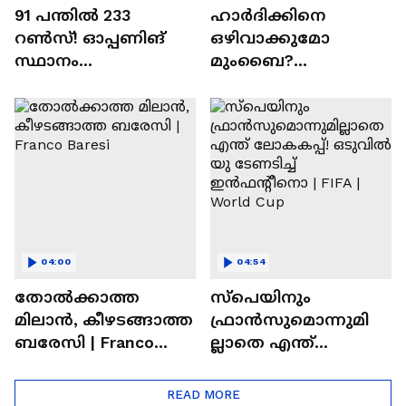
91 പന്തില്‍ 233
ഹാർദിക്കിനെ
റണ്‍സ്! ഓപ്പണിങ്
ഒഴിവാക്കുമോ
സ്ഥാനം
മുംബൈ?
സുരക്ഷിതമാക്കുമോ
ചെന്നൈയിലേക്കുള്ള
അഭിഷേക് ശർമ? |
ട്രേഡ് എളുപ്പമല്ല |
Abhishek Sharma
Hardik Pandya | CSK |
MI
04:00
04:54
തോല്‍ക്കാത്ത
സ്പെയിനും
മിലാന്‍, കീഴടങ്ങാത്ത
ഫ്രാൻസുമൊന്നുമി
ബരേസി | Franco
ല്ലാതെ എന്ത്
Baresi
ലോകകപ്പ്! ഒടുവില്‍
യു ടേണടിച്ച്
READ MORE