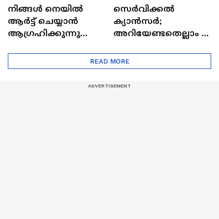
നിങ്ങൾ നെയിൽ
സെർവിക്കൽ
ആർട്ട് ചെയ്യാൻ
ക്യാൻസർ;
ആഗ്രഹിക്കുന്നുണ്ടോ
അറിയേണ്ടതെല്ലാം |
? അറിയാം
Doctor In | Cervical
ട്രെൻഡിനെക്കുറിച്ച് |
Cancer
READ MORE
Nail Art | Trends Cafe