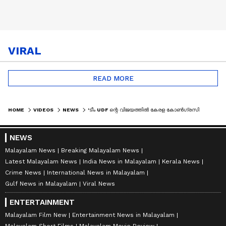
VIRAL
READ MORE
HOME
VIDEOS
NEWS
'ടീം UDF ന്റെ വിജയത്തിൽ കേരള കോൺഗ്രസിന്റെ സഹകരണമുണ്ട്, ഞങ്ങളതിൽ ഒരു കൊതിക്കെറുവും പറഞ്ഞുവരില്ല'
NEWS
Malayalam News
Breaking Malayalam News
Latest Malayalam News
India News in Malayalam
Kerala News
Crime News
International News in Malayalam
Gulf News in Malayalam
Viral News
ENTERTAINMENT
Malayalam Film New
Entertainment News in Malayalam
Malayalam Short Films
Malayalam Movie Review