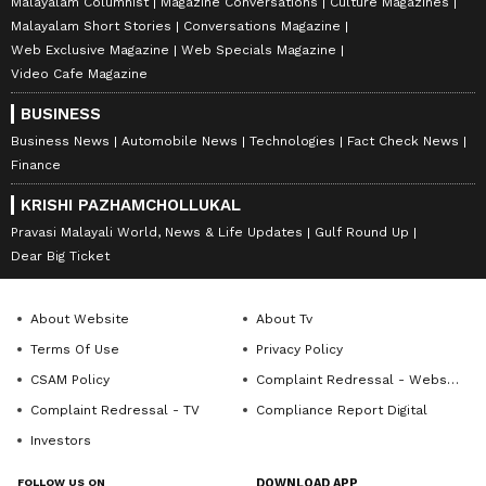
Malayalam Columnist
Magazine Conversations
Culture Magazines
Malayalam Short Stories
Conversations Magazine
Web Exclusive Magazine
Web Specials Magazine
Video Cafe Magazine
BUSINESS
Business News
Automobile News
Technologies
Fact Check News
Finance
KRISHI PAZHAMCHOLLUKAL
Pravasi Malayali World, News & Life Updates
Gulf Round Up
Dear Big Ticket
About Website
About Tv
Terms Of Use
Privacy Policy
CSAM Policy
Complaint Redressal - Website
Complaint Redressal - TV
Compliance Report Digital
Investors
FOLLOW US ON
DOWNLOAD APP