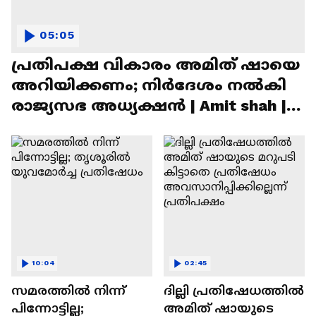
05:05
പ്രതിപക്ഷ വികാരം അമിത് ഷായെ
അറിയിക്കണം; നിർദേശം നൽകി
രാജ്യസഭ അധ്യക്ഷൻ | Amit shah |
Rajyasabha
10:04
02:45
സമരത്തിൽ നിന്ന്
ദില്ലി പ്രതിഷേധത്തിൽ
പിന്നോട്ടില്ല;
അമിത് ഷായുടെ