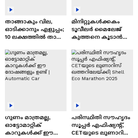
താങ്ങാകും വില,
മിനിറ്റുകൾക്കകം
ഓടിക്കാനും എളുപ്പം;
ടൂവീലർ മൈലേജ്
10 ലക്ഷത്തിൽ താഴെ
കുത്തനെ കൂടാൻ
വിലയുള്ള
ചില സൂത്രങ്ങൾ
ഓട്ടോമാറ്റിക്ക്
എസ്‍യുവികൾ
ഗുണം മാത്രമല്ല,
പരിസ്ഥിതി സൗഹൃദം
ഓട്ടോമാറ്റിക്
സൂപ്പർ എഫിഷ്യന്റ്,
കാറുകൾക്ക് ഈ
CETയുടെ ലുണാറിസ്