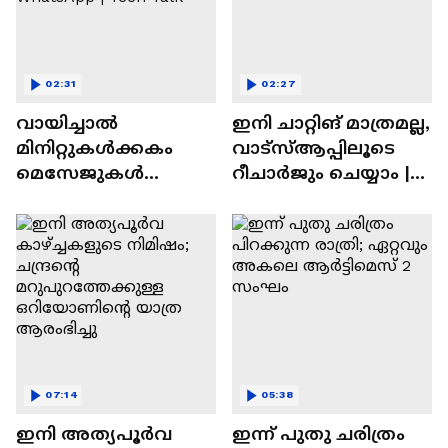
02:31
02:27
വായിച്ചാൽ
ഇനി ചാറ്റിങ് മാത്രമല്ല,
മിനിറ്റുകൾക്കകം
വാട്‌സ്‌ആപ്പിലൂടെ
മെസേജുകള്‍
റീചാർജും ചെയ്യാം |
അപ്രത്യക്ഷമാകും |
WhatsApp Payments |
WhatsApp | Tech Talk
Tech Talk
07:14
05:38
ഇനി അത്യപൂര്‍വ
ഇന്ന് പുതു ചരിത്രം